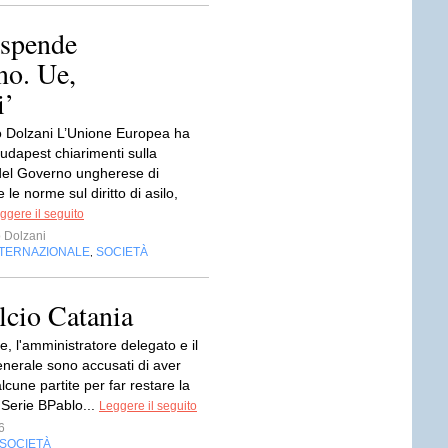
ospende
no. Ue,
i’
 Dolzani L’Unione Europea ha
udapest chiarimenti sulla
del Governo ungherese di
le norme sul diritto di asilo,
ggere il seguito
 Dolzani
NTERNAZIONALE
SOCIETÀ
,
alcio Catania
te, l'amministratore delegato e il
enerale sono accusati di aver
cune partite per far restare la
 Serie BPablo...
Leggere il seguito
6
SOCIETÀ