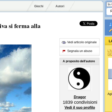
Giochi
Autori
iva si ferma alla
L
Vedi articolo originale
L'
Segnala un abuso
GI
A proposito dell'autore
Agi
Dragor
1839
condivisioni
Vedi il suo profilo