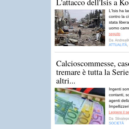
L'attacco dell'Isis a K
L'Isis ha l
contro la c
stata liber
uomo cammi
seguito
Da
Andrea8
ATTUALITÀ
,
Calcioscommesse, caso
tremare è tutta la Serie
altri...
Ingenti so
contanti, s
agenti dell
Impellizze
Leggere il s
Da
Stivalep
SOCIETÀ