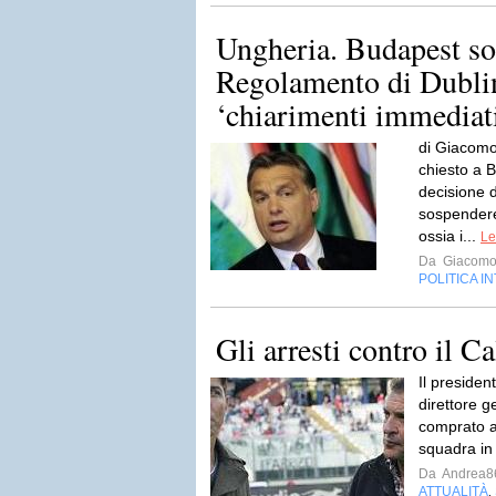
Ungheria. Budapest s
Regolamento di Dubli
‘chiarimenti immediat
di Giacomo
chiesto a B
decisione 
sospendere 
ossia i...
Le
Da
Giacomo
POLITICA I
Gli arresti contro il C
Il presiden
direttore g
comprato al
squadra in
Da
Andrea8
ATTUALITÀ
,