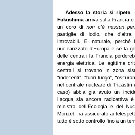
Adesso la storia si ripete
. 
Fukushima
arriva sulla Francia e
un coro di
non c’è nessun peri
pastiglie di iodio, che d’altr
introvabili. E’ naturale, perché
nuclearizzato d’Europa e se la g
delle centrali la Francia perdere
energia elettrica. Le legittime cr
centrali si trovano in zona si
“indecenti”, “fuori luogo”, “oscurant
nel centrale nucleare di Tricastin
caso) abbia già avuto un incid
l’acqua sia ancora radioattiva 
ministra dell’Ecologia e del Nuc
Morizet, ha assicurato ai telespet
tutto è sotto controllo fino a un te