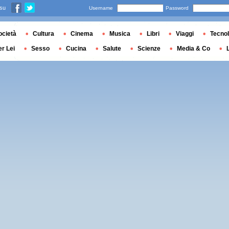
 su
Username
Password
ocietà
Cultura
Cinema
Musica
Libri
Viaggi
Tecnol
er Lei
Sesso
Cucina
Salute
Scienze
Media & Co