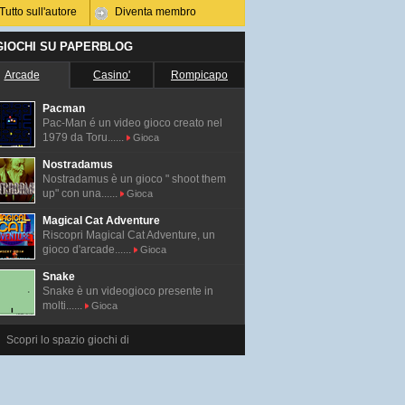
Tutto sull'autore
Diventa membro
 GIOCHI SU PAPERBLOG
Arcade
Casino'
Rompicapo
Pacman
Pac-Man é un video gioco creato nel
1979 da Toru......
Gioca
Nostradamus
Nostradamus è un gioco " shoot them
up" con una......
Gioca
Magical Cat Adventure
Riscopri Magical Cat Adventure, un
gioco d'arcade......
Gioca
Snake
Snake è un videogioco presente in
molti......
Gioca
Scopri lo spazio giochi di