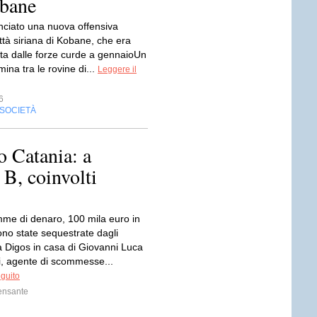
obane
anciato una nuova offensiva
ittà siriana di Kobane, che era
ata dalle forze curde a gennaioUn
na tra le rovine di...
Leggere il
6
SOCIETÀ
 Catania: a
 B, coinvolti
mme di denaro, 100 mila euro in
ono state sequestrate dagli
a Digos in casa di Giovanni Luca
ri, agente di scommesse...
eguito
ensante