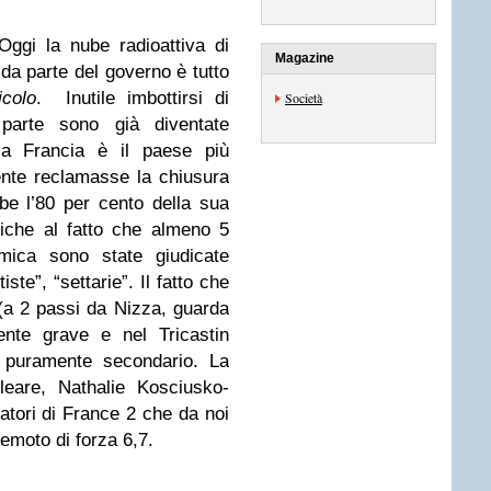
Oggi la nube radioattiva di
Magazine
 da parte del governo è tutto
colo
. Inutile imbottirsi di
Società
a parte sono già diventate
 la Francia è il paese più
ente reclamasse la chiusura
bbe l’80 per cento della sua
itiche al fatto che almeno 5
smica sono state giudicate
iste”, “settarie”. Il fatto che
 (a 2 passi da Nizza, guarda
ente grave e nel Tricastin
è puramente secondario. La
leare, Nathalie Kosciusko-
tatori di France 2 che da noi
rremoto di forza 6,7.