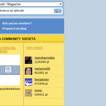
Non ancora membro?
Proponi il tuo blog
A COMMUNITY SOCIETÀ
AUTORE DEL
TOP UTENTI
ORNO
maestrarosalba
1126395 pt
marianna06
602991 pt
freeskipper
472459 pt
psyinthekitchen
hugor
428421 pt