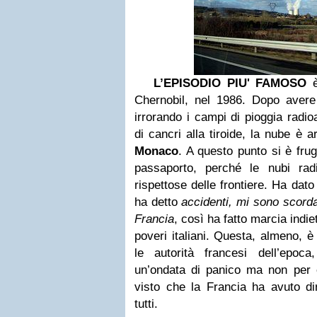
L’EPISODIO PIU' FAMOSO
è
Chernobil, nel 1986. Dopo avere 
irrorando i campi di pioggia radio
di cancri alla tiroide, la nube è a
Monaco
. A questo punto si è frug
passaporto, perché le nubi rad
rispettose delle frontiere. Ha dat
ha detto
accidenti, mi sono scordat
Francia
, così ha fatto marcia indie
poveri italiani. Questa, almeno, 
le autorità francesi dell’epoc
un’ondata di panico ma non per ev
visto che la Francia ha avuto di
tutti.