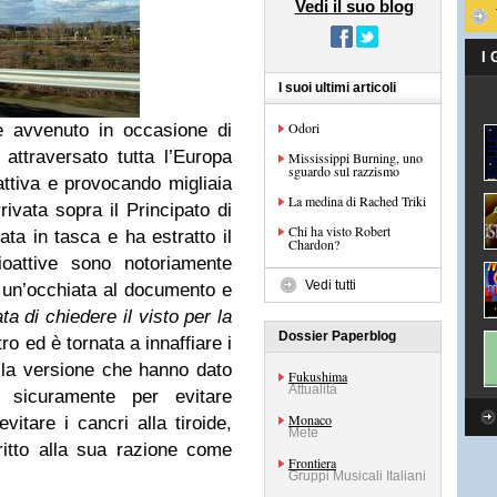
Vedi il suo blog
I
I suoi ultimi articoli
Odori
 avvenuto in occasione di
attraversato tutta l’Europa
Mississippi Burning, uno
sguardo sul razzismo
attiva e provocando migliaia
La medina di Rached Triki
rrivata sopra il Principato di
Chi ha visto Robert
ata in tasca e ha estratto il
Chardon?
ioattive sono notoriamente
Vedi tutti
o un’occhiata al documento e
a di chiedere il visto per la
Dossier Paperblog
tro ed è tornata a innaffiare i
è la versione che hanno dato
Fukushima
Attualità
a, sicuramente per evitare
Monaco
itare i cancri alla tiroide,
Mete
ritto alla sua razione come
Frontiera
Gruppi Musicali Italiani