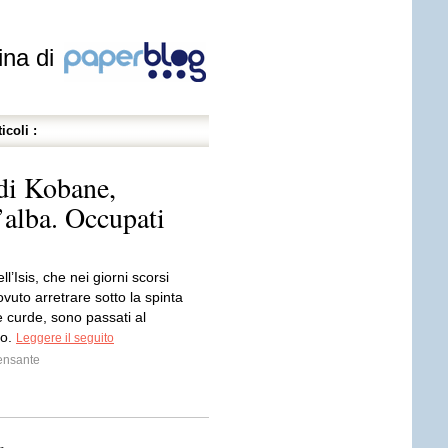
ina di
icoli :
à di Kobane,
’alba. Occupati
dell’Isis, che nei giorni scorsi
uto arretrare sotto la spinta
ie curde, sono passati al
co.
Leggere il seguito
ensante