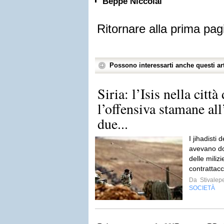
Beppe Niccolai
Ritornare alla prima pag
Possono interessarti anche questi art
Siria: l’Isis nella citt
l’offensiva stamane all
due...
I jihadisti 
avevano dov
delle miliz
contrattac
Da
Stivalep
SOCIETÀ