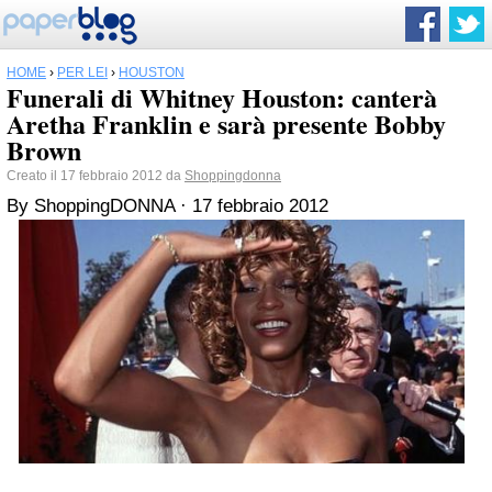
HOME
›
PER LEI
›
HOUSTON
Funerali di Whitney Houston: canterà
Aretha Franklin e sarà presente Bobby
Brown
Creato il 17 febbraio 2012 da
Shoppingdonna
By ShoppingDONNA
·
17 febbraio 2012