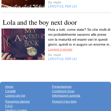
Da
Hayls
LIFESTYLE
PER LEI
,
Lola and the boy next door
Hola a tutti, come state? So che molti di
voi probabilmente saranno alle prese
con la maturità ed esami vari in questi
giorni, quindi io vi auguro un enorme in..
Leggere il seguito
Da
Hayls
LIFESTYLE
PER LEI
,
Home
Presentazione
Contatti
Condizioni d'uso
Lavora con noi
Informazioni azienda
Rassegna stampa
Proponi il tuo blog
F.A.Q.
Gestisci i cookie