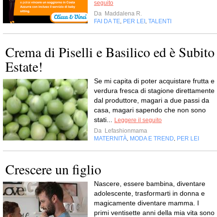
seguito
Da
Maddalena R.
FAI DA TE
PER LEI
TALENTI
,
,
Crema di Piselli e Basilico ed è Subito
Estate!
Se mi capita di poter acquistare frutta e
verdura fresca di stagione direttamente
dal produttore, magari a due passi da
casa, magari sapendo che non sono
stati...
Leggere il seguito
Da
Lefashionmama
MATERNITÀ
MODA E TREND
PER LEI
,
,
Crescere un figlio
Nascere, essere bambina, diventare
adolescente, trasformarti in donna e
magicamente diventare mamma. I
primi ventisette anni della mia vita sono