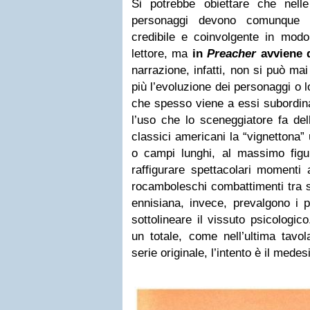
Si potrebbe obiettare che nelle 
personaggi devono comunque e
credibile e coinvolgente in mod
lettore, ma
in
Preacher
avviene q
narrazione, infatti, non si può mai
più l’evoluzione dei personaggi o 
che spesso viene a essi subordina
l’uso che lo sceneggiatore fa de
classici americani la “vignettona”
o campi lunghi, al massimo figure
raffigurare spettacolari momenti
rocamboleschi combattimenti tra 
ennisiana, invece, prevalgono i p
sottolineare il vissuto psicolog
un totale, come nell’ultima tavo
serie originale, l’intento è il mede