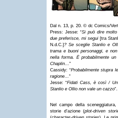
Dal n. 13, p. 20. © dc Comics/Verti
Press: Jesse: “
Si può dire molto
due preferisce, mi segui
[tra Stan
N.d.C.]
? Se sceglie Stanlio e Oll
trama e buoni personaggi, e non 
nella forma. È probabilmente un t
Chaplin…
”
Cassidy: “
Probabilmente stupra le
ragione…
”
Jesse: “
Fidati Cass, è così / U
Stanlio e Ollio non vale un cazzo
”.
Nel campo della sceneggiatura, 
storie d’azione (
plot-driven stori
(
character-driven stories
). Le pri