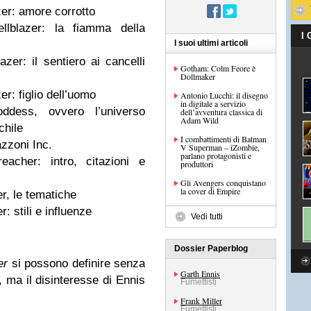
zer: amore corrotto
llblazer: la fiamma della
I
I suoi ultimi articoli
zer: il sentiero ai cancelli
Gotham: Colm Feore è
Dollmaker
er: figlio dell’uomo
Antonio Lucchi: il disegno
in digitale a servizio
dess, ovvero l’universo
dell’avventura classica di
Adam Wild
chile
I combattimenti di Batman
zzoni Inc.
V Superman – iZombie,
parlano protagonisti e
acher: intro, citazioni e
produttori
Gli Avengers conquistano
la cover di Empire
r, le tematiche
: stili e influenze
Vedi tutti
Dossier Paperblog
er
si possono definire senza
Garth Ennis
e, ma il disinteresse di Ennis
Fumettisti
Frank Miller
Fumettisti