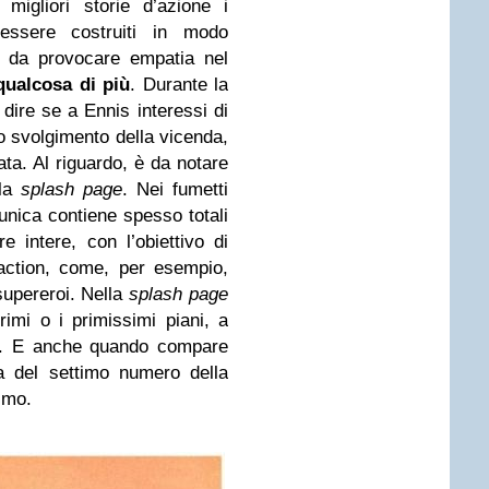
migliori storie d’azione i
ssere costruiti in modo
o da provocare empatia nel
ualcosa di più
. Durante la
 dire se a Ennis interessi di
lo svolgimento della vicenda,
ta. Al riguardo, è da notare
lla
splash page
. Nei fumetti
 unica contiene spesso totali
 intere, con l’obiettivo di
 action, come, per esempio,
supereroi. Nella
splash page
rimi o i primissimi piani, a
ico. E anche quando compare
la del settimo numero della
simo.