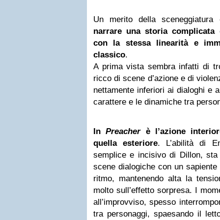
Un merito della sceneggiatura 
narrare una storia complicat
con la stessa linearità e im
classico
.
A prima vista sembra infatti di t
ricco di scene d’azione e di viole
nettamente inferiori ai dialoghi e 
carattere e le dinamiche tra perso
In
Preacher
è l’azione interio
quella esteriore
. L’abilità di E
semplice e incisivo di Dillon, st
scene dialogiche con un sapiente 
ritmo, mantenendo alta la tensio
molto sull’effetto sorpresa. I mom
all’improvviso, spesso interrompon
tra personaggi, spaesando il let