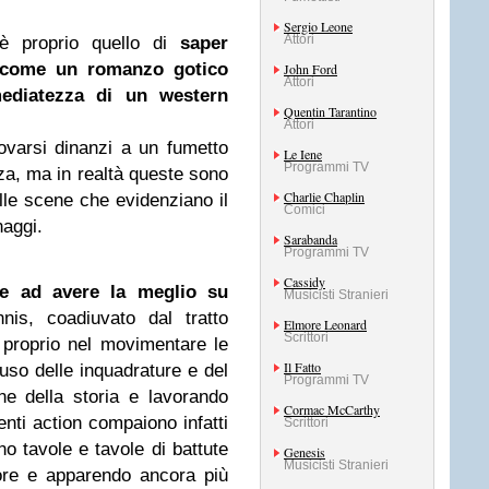
Sergio Leone
Attori
è proprio quello di
saper
a come un romanzo gotico
John Ford
Attori
mediatezza di un western
Quentin Tarantino
Attori
rovarsi dinanzi a un fumetto
Le Iene
Programmi TV
nza, ma in realtà queste sono
Charlie Chaplin
alle scene che evidenziano il
Comici
naggi.
Sarabanda
Programmi TV
Cassidy
re ad avere la meglio su
Musicisti Stranieri
nnis, coadiuvato dal tratto
Elmore Leonard
Scrittori
a proprio nel movimentare le
Il Fatto
uso delle inquadrature e del
Programmi TV
ne della storia e lavorando
Cormac McCarthy
enti action compaiono infatti
Scrittori
o tavole e tavole di battute
Genesis
Musicisti Stranieri
tore e apparendo ancora più