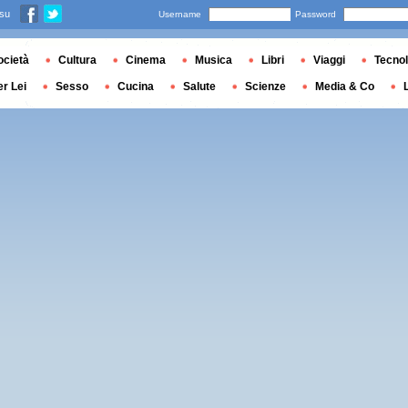
 su
Username
Password
ocietà
Cultura
Cinema
Musica
Libri
Viaggi
Tecnol
er Lei
Sesso
Cucina
Salute
Scienze
Media & Co