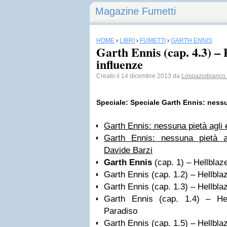
Magazine Fumetti
HOME
›
LIBRI
›
FUMETTI
›
GARTH ENNIS
Garth Ennis (cap. 4.3) – P
influenze
Creato il 14 dicembre 2013 da
Lospaziobianco.
Speciale: Speciale Garth Ennis: nessu
Garth Ennis: nessuna pietà agli 
Garth Ennis: nessuna pietà ag
Davide Barzi
Garth Ennis
(cap. 1) – Hellblaze
Garth Ennis (cap. 1.2) – Hellbla
Garth Ennis (cap. 1.3) – Hellbla
Garth Ennis (cap. 1.4) – Hel
Paradiso
Garth Ennis (cap. 1.5) – Hellblaz