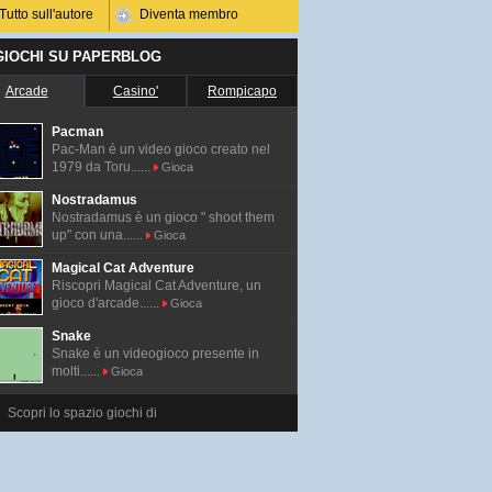
Tutto sull'autore
Diventa membro
 GIOCHI SU PAPERBLOG
Arcade
Casino'
Rompicapo
Pacman
Pac-Man é un video gioco creato nel
1979 da Toru......
Gioca
Nostradamus
Nostradamus è un gioco " shoot them
up" con una......
Gioca
Magical Cat Adventure
Riscopri Magical Cat Adventure, un
gioco d'arcade......
Gioca
Snake
Snake è un videogioco presente in
molti......
Gioca
Scopri lo spazio giochi di