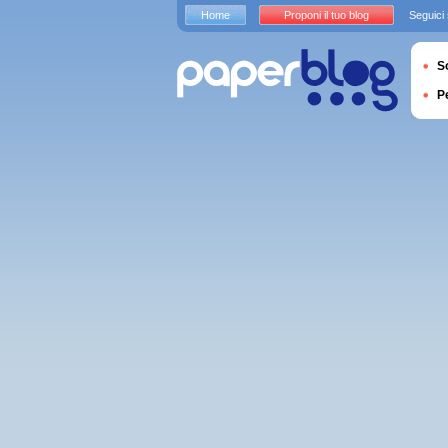
Home
Proponi il tuo blog
Seguici
S
P