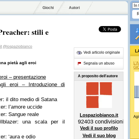
Giochi
Autori
reacher: stili e
it
@lospaziobianco
L
Vedi articolo originale
na pietà agli eroi
L'
Segnala un abuso
GI
A proposito dell'autore
eroi – presentazione
li eroi – Introduzione di
r: il dito medio di Satana
zer: l’amore uccide
zer: Sangue reale
Lospaziobianco.it
Agi
92403
condivisioni
lblazer: una scala per il
Vedi il suo profilo
Vedi il suo blog
er: ‘aura e odio