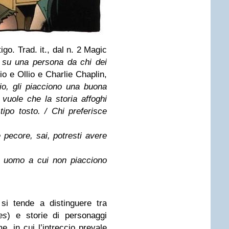
go. Trad. it., dal n. 2 Magic
 su una persona da chi dei
lio e Ollio e Charlie Chaplin,
io, gli piacciono una buona
vuole che la storia affoghi
ipo tosto. / Chi preferisce
 pecore, sai, potresti avere
n uomo a cui non piacciono
si tende a distinguere tra
es
) e storie di personaggi
me, in cui l’intreccio prevale