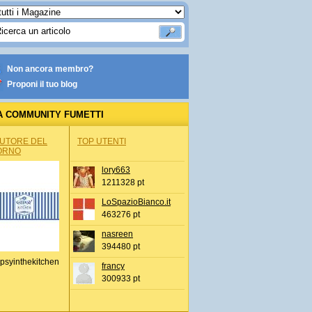
Non ancora membro?
Proponi il tuo blog
A COMMUNITY FUMETTI
AUTORE DEL
TOP UTENTI
ORNO
lory663
1211328 pt
LoSpazioBianco.it
463276 pt
nasreen
394480 pt
psyinthekitchen
francy
300933 pt