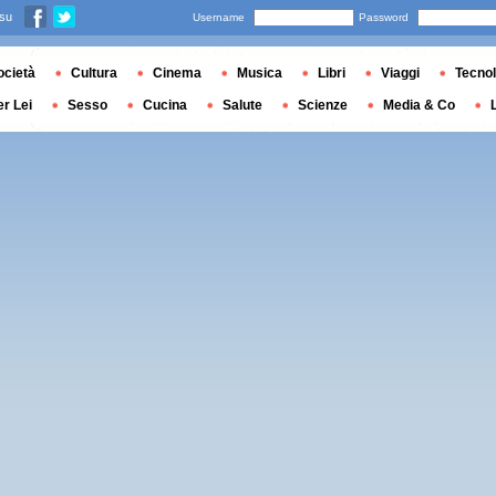
 su
Username
Password
ocietà
Cultura
Cinema
Musica
Libri
Viaggi
Tecnol
er Lei
Sesso
Cucina
Salute
Scienze
Media & Co