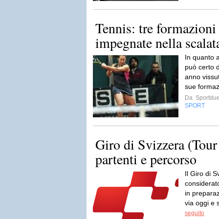
Tennis: tre formazioni
impegnate nella scalat
In quanto 
può certo d
anno vissut
sue formaz
Da
Sportdue
SPORT
Giro di Svizzera (Tour
partenti e percorso
Il Giro di 
considerato
in preparaz
via oggi e 
seguito