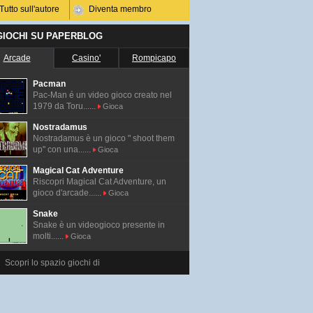
Tutto sull'autore
Diventa membro
 GIOCHI SU PAPERBLOG
Arcade
Casino'
Rompicapo
Pacman
Pac-Man é un video gioco creato nel
1979 da Toru......
Gioca
Nostradamus
Nostradamus è un gioco " shoot them
up" con una......
Gioca
Magical Cat Adventure
Riscopri Magical Cat Adventure, un
gioco d'arcade......
Gioca
Snake
Snake è un videogioco presente in
molti......
Gioca
Scopri lo spazio giochi di