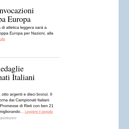
onvocazioni
pa Europa
di atletica leggera sarà a
oppa Europa per Nazioni, alla
uito
medaglie
ti Italiani
 otto argenti e dieci bronzi. Il
rna dai Campionati Italiani
 Promesse di Rieti con ben 21
migliorando...
Leggere il seguito
puntozero