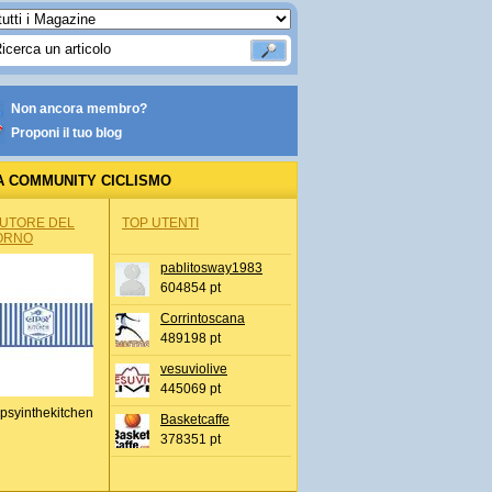
Non ancora membro?
Proponi il tuo blog
A COMMUNITY CICLISMO
AUTORE DEL
TOP UTENTI
ORNO
pablitosway1983
604854 pt
Corrintoscana
489198 pt
vesuviolive
445069 pt
psyinthekitchen
Basketcaffe
378351 pt