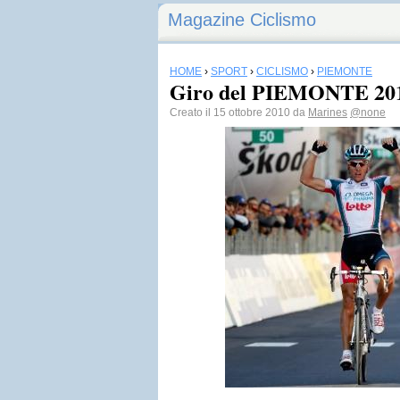
Magazine Ciclismo
HOME
›
SPORT
›
CICLISMO
›
PIEMONTE
Giro del PIEMONTE 2010:
Creato il 15 ottobre 2010 da
Marines
@none