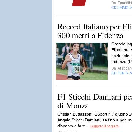
Da
Fuoridibi
CICLISMO
,
Record Italiano per El
300 metri a Fidenza
Grande imp
Elisabetta 
nazionale p
Fidenza (P
Da
Atletican
ATLETICA
,
F1 Sticchi Damiani pes
di Monza
Cristian ButtazzoniF1Sport.it 7 giugno 2
Angelo Sticchi Damiani, se fino a non mo
disposto a fare...
Leggere il seguito