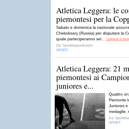
Atletica Leggera: le c
piemontesi per la Cop
Sabato e domenica la nazionale azzurra 
Cheboksary (Russia) per disputare la C
quale parteciperanno sei...
Leggere il seg
Da
Sportduepuntozero
SPORT
Atletica Leggera: 21 
piemontesi ai Campiona
juniores e...
Quattro ori,
Piemonte to
Juniores e
medaglie, 
Da
Sportdue
SPORT