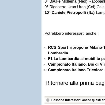
8° Bauke Mollema (Ned) Raboban
9° Rigoberto Uran Uran (Col) Cai
10°
Daniele
Pietropolli (Ita)
Lampr
Potrebbero interessarti anche :
RCS Sport ripropone Milano-T
Lombardia
F1 La Lombardia si mobilita p
Campionato Italiano, Bis di Vi
Campionato Italiano Tricolore 
Ritornare alla prima pag
Possono interessarti anche questi art