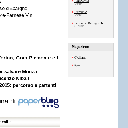
Lombardia
k
Mete
sse d'Epargne
Piemonte
e-Farnese Vini
Mete
Leonardo Bertagnolli
Ciclisti
Magazines
Ciclismo
orino, Gran Piemonte e Il
Sport
er salvare Monza
ncenzo Nibali
2015: percorso e partenti
ina di
icoli :