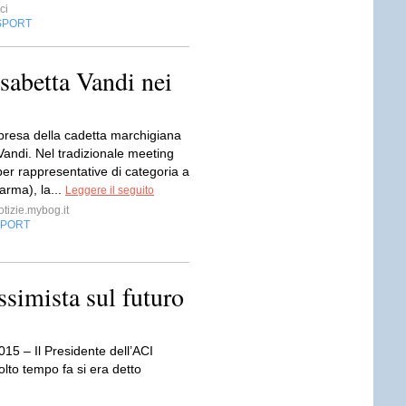
ci
SPORT
isabetta Vandi nei
resa della cadetta marchigiana
Vandi. Nel tradizionale meeting
er rappresentative di categoria a
arma), la...
Leggere il seguito
otizie.mybog.it
SPORT
simista sul futuro
015 – Il Presidente dell’ACI
lto tempo fa si era detto