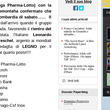
Vedi il suo blog
a Pharma-Lotto)
con la
iemonte
ha confermato che
I
ombardia
di sabato.......
Il
I suoi ultimi articoli
all'arrivo quando il gruppo
Franco Cacciatori: Salite
rada, favorendo il
rientro del
mitiche in Graziella e
infradito...
ata l'italiano
Leonardo
reschel
,
argento ai mondiali
"The Secret Race", il libro
che inchioda Lance
medaglia di
LEGNO
per il
Armstrong.
al quarto posto!!!!
Performance Atleti sull'
Alpe-d'Huez: 18a tappa
TdF 2013
 Pharma-Lotto
Previsione della 18a tappa
del TdF 2013 Gap - Alpe-
km/h
d'Huez
roni
Vedi tutti
xo Bank
usha
Dossier Paperblog
ep
oimo
Domenico Pozzovivo
Ciclisti
nago-Csf Inox