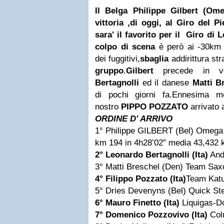
Il Belga
Philippe Gilbert
(Omeg
vittoria ,di oggi, al Giro del P
sara' il favorito per il Giro di
L
colpo di scena
è però ai -30km d
dei fuggitivi,
sbaglia
addirittura st
gruppo
.
Gilbert
precede in vol
Bertagnolli
ed il danese
Matti B
di pochi giorni fa.Ennesima 
nostro
PIPPO POZZATO
arrivato 
ORDINE D' ARRIVO
1°
Philippe GILBERT
(Bel) Omega
km 194 in 4h28’02” media 43,432 
2°
Leonardo Bertagnolli
(Ita)
And
3° Matti Breschel (Den) Team Sa
4°
Filippo Pozzato (Ita)
Team Kat
5° Dries Devenyns (Bel) Quick St
6°
Mauro Finetto (Ita)
Liquigas-D
7°
Domenico Pozzovivo
(Ita)
Col