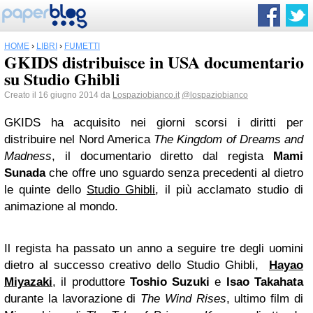
HOME
›
LIBRI
›
FUMETTI
GKIDS distribuisce in USA documentario
su Studio Ghibli
Creato il 16 giugno 2014 da
Lospaziobianco.it
@lospaziobianco
GKIDS ha acquisito nei giorni scorsi i diritti per
distribuire nel Nord America
The Kingdom of Dreams and
Madness
, il documentario diretto dal regista
Mami
Sunada
che offre uno sguardo senza precedenti al dietro
le quinte dello
Studio Ghibli
, il più acclamato studio di
animazione al mondo.
Il regista ha passato un anno a seguire tre degli uomini
dietro al successo creativo dello Studio Ghibli,
Hayao
Miyazaki
, il produttore
Toshio Suzuki
e
Isao Takahata
durante la lavorazione di
The Wind Rises
, ultimo film di