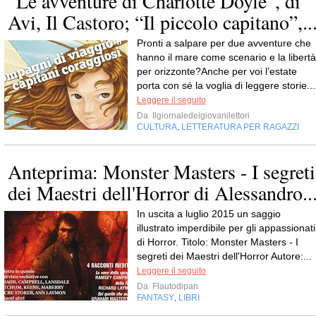
“Le avventure di Charlotte Doyle”, di
Avi, Il Castoro; “Il piccolo capitano”,..
Pronti a salpare per due avventure che
hanno il mare come scenario e la libertà
per orizzonte?Anche per voi l’estate
porta con sé la voglia di leggere storie...
Leggere il seguito
Da
Ilgiornaledeigiovanilettori
CULTURA
LETTERATURA PER RAGAZZI
,
Anteprima: Monster Masters - I segreti
dei Maestri dell'Horror di Alessandro..
In uscita a luglio 2015 un saggio
illustrato imperdibile per gli appassionati
di Horror. Titolo: Monster Masters - I
segreti dei Maestri dell'Horror Autore:...
Leggere il seguito
Da
Flautodipan
FANTASY
LIBRI
,