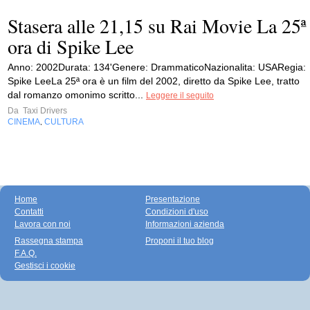
Stasera alle 21,15 su Rai Movie La 25ª
ora di Spike Lee
Anno: 2002Durata: 134'Genere: DrammaticoNazionalita: USARegia:
Spike LeeLa 25ª ora è un film del 2002, diretto da Spike Lee, tratto
dal romanzo omonimo scritto...
Leggere il seguito
Da
Taxi Drivers
CINEMA
CULTURA
,
Home
Presentazione
Contatti
Condizioni d'uso
Lavora con noi
Informazioni azienda
Rassegna stampa
Proponi il tuo blog
F.A.Q.
Gestisci i cookie