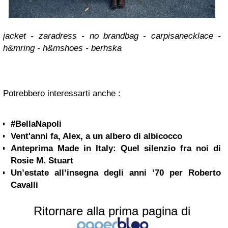
jacket - zara
dress - no brand
bag - carpisa
necklace -
h&m
ring - h&m
shoes - berhska
Potrebbero interessarti anche :
#BellaNapoli
Vent'anni fa, Alex, a un albero di albicocco
Anteprima Made in Italy: Quel silenzio fra noi di
Rosie M. Stuart
Un’estate all’insegna degli anni ’70 per Roberto
Cavalli
Ritornare alla prima pagina di