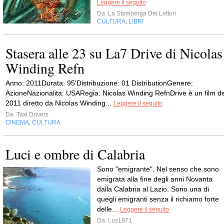
Leggere il seguito
Da
La Stamberga Dei Lettori
CULTURA
LIBRI
,
Stasera alle 23 su La7 Drive di Nicolas
Winding Refn
Anno: 2011Durata: 95'Distribuzione: 01 DistributionGenere:
AzioneNazionalita: USARegia: Nicolas Winding RefnDrive è un film de
2011 diretto da Nicolas Winding...
Leggere il seguito
Da
Taxi Drivers
CINEMA
CULTURA
,
Luci e ombre di Calabria
Sono "emigrante". Nel senso che sono
emigrata alla fine degli anni Novanta
dalla Calabria al Lazio. Sono una di
quegli emigranti senza il richiamo forte
delle...
Leggere il seguito
Da
Luz1971