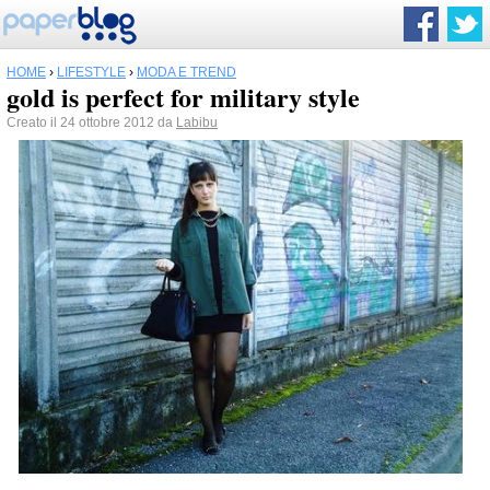
HOME
›
LIFESTYLE
›
MODA E TREND
gold is perfect for military style
Creato il 24 ottobre 2012 da
Labibu