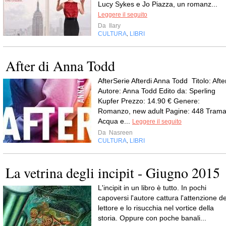
Lucy Sykes e Jo Piazza, un romanz...
Leggere il seguito
Da
Ilary
CULTURA
LIBRI
,
After di Anna Todd
AfterSerie Afterdi Anna Todd Titolo: Afte
Autore: Anna Todd Edito da: Sperling
Kupfer Prezzo: 14.90 € Genere:
Romanzo, new adult Pagine: 448 Trama
Acqua e...
Leggere il seguito
Da
Nasreen
CULTURA
LIBRI
,
La vetrina degli incipit - Giugno 2015
L'incipit in un libro è tutto. In pochi
capoversi l'autore cattura l'attenzione de
lettore e lo risucchia nel vortice della
storia. Oppure con poche banali...