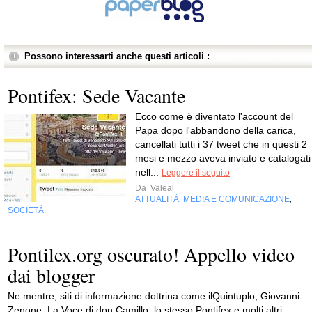
Possono interessarti anche questi articoli :
Pontifex: Sede Vacante
Ecco come è diventato l'account del
Papa dopo l'abbandono della carica,
cancellati tutti i 37 tweet che in questi 2
mesi e mezzo aveva inviato e catalogati
nell...
Leggere il seguito
Da
Valeal
ATTUALITÀ
MEDIA E COMUNICAZIONE
,
,
SOCIETÀ
Pontilex.org oscurato! Appello video
dai blogger
Ne mentre, siti di informazione dottrina come ilQuintuplo, Giovanni
Zenone, La Voce di don Camillo, lo stesso Pontifex e molti altri