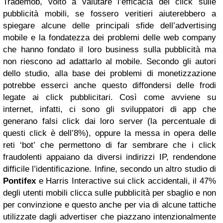
Trademob, volto a valutare l’efficacia dei click sulle
pubblicità mobili, se fossero veritieri aiuterebbero a
spiegare alcune delle principali sfide dell’advertising
mobile e la fondatezza dei problemi delle web company
che hanno fondato il loro business sulla pubblicità ma
non riescono ad adattarlo al mobile.
Secondo gli autori
dello studio, alla base dei problemi di monetizzazione
potrebbe esserci anche questo diffondersi delle frodi
legate ai click pubblicitari.
Così come avviene su
internet, infatti, ci sono gli sviluppatori di app che
generano falsi click dai loro server (la percentuale di
questi click è dell’8%), oppure la messa in opera delle
reti ‘bot’ che permettono di far sembrare che i click
fraudolenti appaiano da diversi indirizzi IP, rendendone
difficile l’identificazione. Infine, secondo un altro studio di
Pontifex
e Harris Interactive sui click accidentali, il 47%
degli utenti mobili clicca sulle pubblicità per sbaglio e non
per convinzione e questo anche per via di alcune tattiche
utilizzate dagli advertiser che piazzano intenzionalmente