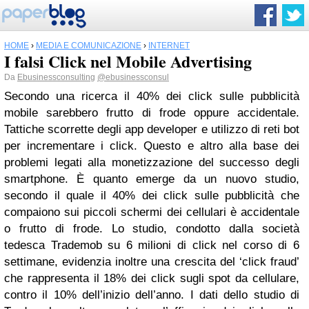
HOME
›
MEDIA E COMUNICAZIONE
›
INTERNET
I falsi Click nel Mobile Advertising
Da
Ebusinessconsulting
@ebusinessconsul
Secondo una ricerca il 40% dei click sulle pubblicità
mobile sarebbero frutto di frode oppure accidentale.
Tattiche scorrette degli app developer e utilizzo di reti bot
per incrementare i click. Questo e altro alla base dei
problemi legati alla monetizzazione del successo degli
smartphone.
È quanto emerge da un nuovo studio,
secondo il quale il 40% dei click sulle pubblicità che
compaiono sui piccoli schermi dei cellulari è accidentale
o frutto di frode.
Lo studio, condotto dalla società
tedesca Trademob su 6 milioni di click nel corso di 6
settimane, evidenzia inoltre una crescita del ‘click fraud’
che rappresenta il 18% dei click sugli spot da cellulare,
contro il 10% dell’inizio dell’anno.
I dati dello studio di