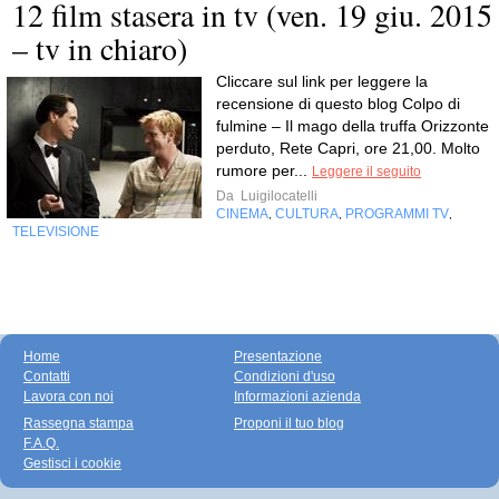
12 film stasera in tv (ven. 19 giu. 2015
– tv in chiaro)
Cliccare sul link per leggere la
recensione di questo blog Colpo di
fulmine – Il mago della truffa Orizzonte
perduto, Rete Capri, ore 21,00. Molto
rumore per...
Leggere il seguito
Da
Luigilocatelli
CINEMA
CULTURA
PROGRAMMI TV
,
,
,
TELEVISIONE
Home
Presentazione
Contatti
Condizioni d'uso
Lavora con noi
Informazioni azienda
Rassegna stampa
Proponi il tuo blog
F.A.Q.
Gestisci i cookie