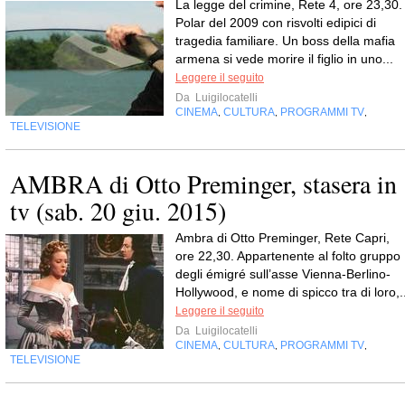
La legge del crimine, Rete 4, ore 23,30.
Polar del 2009 con risvolti edipici di
tragedia familiare. Un boss della mafia
armena si vede morire il figlio in uno...
Leggere il seguito
Da
Luigilocatelli
CINEMA
CULTURA
PROGRAMMI TV
,
,
,
TELEVISIONE
AMBRA di Otto Preminger, stasera in
tv (sab. 20 giu. 2015)
Ambra di Otto Preminger, Rete Capri,
ore 22,30. Appartenente al folto gruppo
degli émigré sull’asse Vienna-Berlino-
Hollywood, e nome di spicco tra di loro,..
Leggere il seguito
Da
Luigilocatelli
CINEMA
CULTURA
PROGRAMMI TV
,
,
,
TELEVISIONE