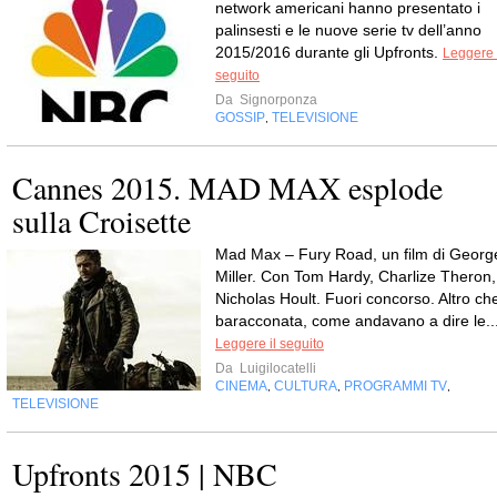
network americani hanno presentato i
palinsesti e le nuove serie tv dell’anno
2015/2016 durante gli Upfronts.
Leggere 
seguito
Da
Signorponza
GOSSIP
TELEVISIONE
,
Cannes 2015. MAD MAX esplode
sulla Croisette
Mad Max – Fury Road, un film di Georg
Miller. Con Tom Hardy, Charlize Theron,
Nicholas Hoult. Fuori concorso. Altro ch
baracconata, come andavano a dire le..
Leggere il seguito
Da
Luigilocatelli
CINEMA
CULTURA
PROGRAMMI TV
,
,
,
TELEVISIONE
Upfronts 2015 | NBC