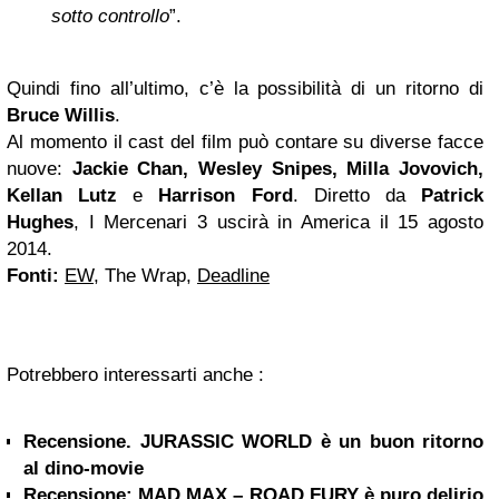
sotto controllo
”.
Quindi fino all’ultimo, c’è la possibilità di un ritorno di
Bruce Willis
.
Al momento il cast del film può contare su diverse facce
nuove:
Jackie Chan, Wesley Snipes, Milla Jovovich,
Kellan Lutz
e
Harrison Ford
. Diretto da
Patrick
Hughes
, I Mercenari 3 uscirà in America il 15 agosto
2014.
Fonti:
EW
, The Wrap,
Deadline
Potrebbero interessarti anche :
Recensione. JURASSIC WORLD è un buon ritorno
al dino-movie
Recensione: MAD MAX – ROAD FURY è puro delirio