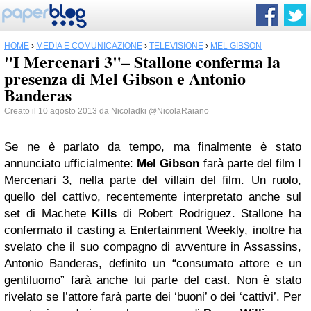
HOME
›
MEDIA E COMUNICAZIONE
›
TELEVISIONE
›
MEL GIBSON
"I Mercenari 3"– Stallone conferma la
presenza di Mel Gibson e Antonio
Banderas
Creato il 10 agosto 2013 da
Nicoladki
@NicolaRaiano
Se ne è parlato da tempo, ma finalmente è stato
annunciato ufficialmente:
Mel Gibson
farà parte del film I
Mercenari 3, nella parte del villain del film. Un ruolo,
quello del cattivo, recentemente interpretato anche sul
set di Machete
Kills
di Robert Rodriguez. Stallone ha
confermato il casting a Entertainment Weekly, inoltre ha
svelato che il suo compagno di avventure in Assassins,
Antonio Banderas, definito un “consumato attore e un
gentiluomo” farà anche lui parte del cast. Non è stato
rivelato se l’attore farà parte dei ‘buoni’ o dei ‘cattivi’. Per