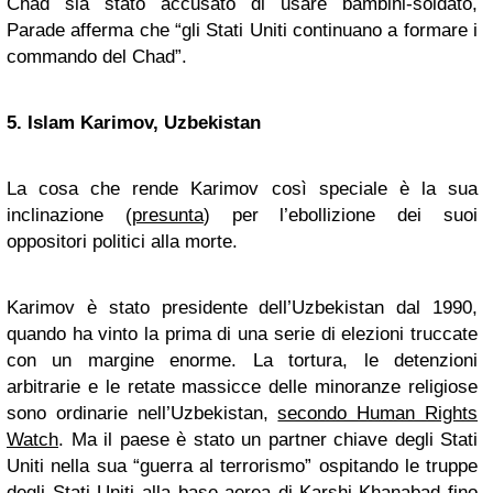
Chad sia stato accusato di usare bambini-soldato,
Parade afferma che “gli Stati Uniti continuano a formare i
commando del Chad”.
5.
Islam
Karimov, Uzbekistan
La cosa che rende Karimov così speciale è la sua
inclinazione (
presunta
) per l’ebollizione dei suoi
oppositori politici alla morte.
Karimov è stato presidente dell’Uzbekistan dal 1990,
quando ha vinto la prima di una serie di elezioni truccate
con un margine enorme. La tortura, le detenzioni
arbitrarie e le retate massicce delle minoranze religiose
sono ordinarie nell’Uzbekistan,
secondo Human Rights
Watch
. Ma il paese è stato un partner chiave degli Stati
Uniti nella sua “guerra al terrorismo” ospitando le truppe
degli Stati Uniti alla base aerea di Karshi-Khanabad fino