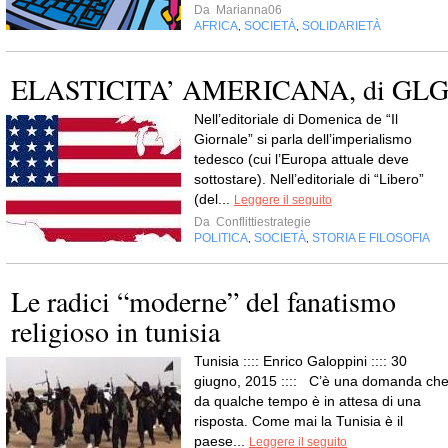
Da
Marianna06
AFRICA
SOCIETÀ
SOLIDARIETÀ
,
,
ELASTICITA’ AMERICANA, di GL
Nell’editoriale di Domenica de “Il
Giornale” si parla dell’imperialismo
tedesco (cui l’Europa attuale deve
sottostare). Nell’editoriale di “Libero”
(del...
Leggere il seguito
Da
Conflittiestrategie
POLITICA
SOCIETÀ
STORIA E FILOSOFIA
,
,
Le radici “moderne” del fanatismo
religioso in tunisia
Tunisia :::: Enrico Galoppini :::: 30
giugno, 2015 :::: C’è una domanda ch
da qualche tempo è in attesa di una
risposta. Come mai la Tunisia è il
paese...
Leggere il seguito