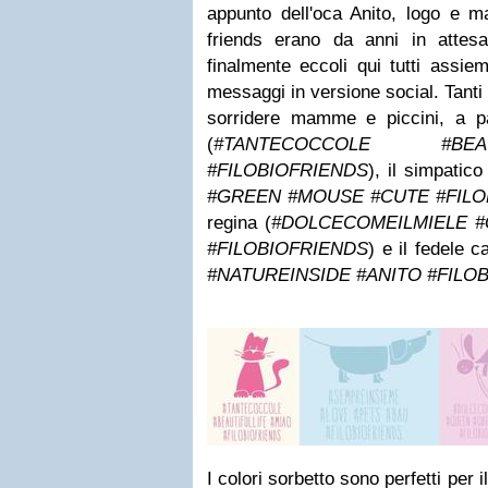
appunto dell'oca Anito, logo e ma
friends erano da anni in atte
finalmente eccoli qui tutti assie
messaggi in versione social. Tanti 
sorridere mamme e piccini, a part
(
#TANTECOCCOLE #BEA
#FILOBIOFRIENDS
), il simpatico
#GREEN #MOUSE #CUTE #FILO
regina (
#DOLCECOMEILMIELE #
#FILOBIOFRIENDS
) e il fedele c
#NATUREINSIDE #ANITO #FILO
I colori sorbetto sono perfetti per 