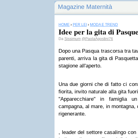
Magazine Maternità
HOME
›
PER LEI
›
MODA E TREND
Idee per la gita di Pasque
Da
Sissimum
@PaolaAgostini76
Dopo una Pasqua trascorsa tra tav
parenti, arriva la gita di Pasquet
stagione all'aperto.
Una due giorni che di fatto ci co
fiorita, invito naturale alla gita fuor
"Apparecchiare" in famiglia u
campagna, al mare, in montagna, d
rigenerante.
, leader del settore casalingo con i