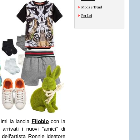
Moda e Trend
Per Lei
simi la lancia
Filobio
con la
arrivati i nuovi "amici" di
dell'artista Ronnie ideatore