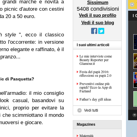
 di grandi marche e novità a
Sissimum
5408
condivisioni
ero picnic d'autore con cestini
Vedi il suo profilo
da 20 a 50 euro.
I
Vedi il suo blog
h style
", ecco il classico
utto l'occorrente: in versione
I suoi ultimi articoli
rno elegante e raffinato, è il
Le mie interviste come
 pranzo...
Beauty Reporter per
Glamour.it
Festa del papà 2016:
riflessioni su papà 2.0
nic di Pasquetta?
Preventivi online più
rapidi? Ecco la App di
Fazland
ell'armadio: il mio consiglio
Father’s day gift ideas
 look casual, basandovi su
nici, proprio per evitare la
Vedi tutti
ti che scimmiottano il mondo
 muoversi e giocare.
Magazines
Maternità