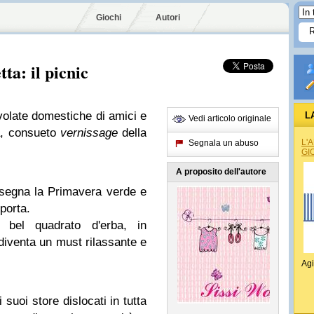
Giochi
Autori
tta: il picnic
olate domestiche di amici e
L
Vedi articolo originale
ta, consueto
vernissage
della
L'
Segnala un abuso
GI
A proposito dell'autore
nsegna la Primavera verde e
iporta.
n bel quadrato d'erba, in
iventa un must rilassante e
Agi
 suoi store dislocati in tutta