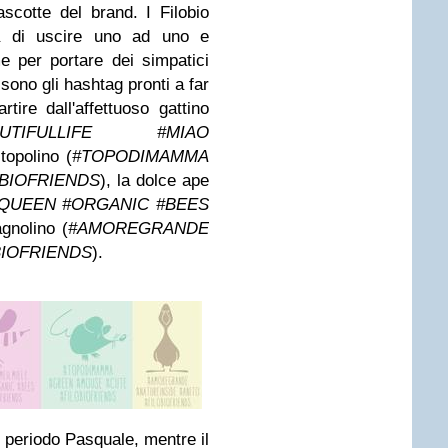
scotte del brand. I Filobio
sa di uscire uno ad uno e
me per portare dei simpatici
sono gli hashtag pronti a far
ire dall'affettuoso gattino
UTIFULLIFE #MIAO
 topolino (
#TOPODIMAMMA
BIOFRIENDS
), la dolce ape
QUEEN #ORGANIC #BEES
agnolino (
#AMOREGRANDE
BIOFRIENDS
).
il periodo Pasquale, mentre il