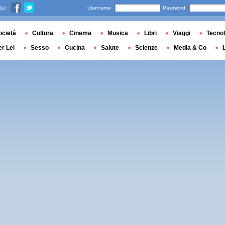
 su
Username
Password
ocietà
Cultura
Cinema
Musica
Libri
Viaggi
Tecnol
er Lei
Sesso
Cucina
Salute
Scienze
Media & Co