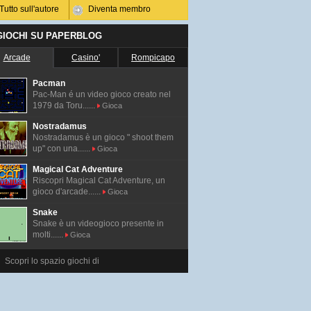
Tutto sull'autore
Diventa membro
 GIOCHI SU PAPERBLOG
Arcade
Casino'
Rompicapo
Pacman
Pac-Man é un video gioco creato nel
1979 da Toru......
Gioca
Nostradamus
Nostradamus è un gioco " shoot them
up" con una......
Gioca
Magical Cat Adventure
Riscopri Magical Cat Adventure, un
gioco d'arcade......
Gioca
Snake
Snake è un videogioco presente in
molti......
Gioca
Scopri lo spazio giochi di