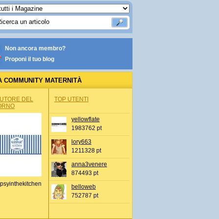
Non ancora membro?
Proponi il tuo blog
A COMMUNITY MATERNITÀ
AUTORE DEL
TOP UTENTI
ORNO
yellowflate
1983762 pt
lory663
1211328 pt
anna3venere
874493 pt
psyinthekitchen
belloweb
752787 pt