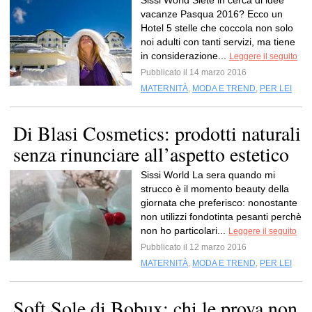
Sissi World Siete in cerca di idee
vacanze Pasqua 2016? Ecco un
Hotel 5 stelle che coccola non solo
noi adulti con tanti servizi, ma tiene
in considerazione...
Leggere il seguito
Pubblicato il 14 marzo 2016
MATERNITÀ
,
MODA E TREND
,
PER LEI
Di Blasi Cosmetics: prodotti naturali
senza rinunciare all’aspetto estetico
Sissi World La sera quando mi
strucco è il momento beauty della
giornata che preferisco: nonostante
non utilizzi fondotinta pesanti perchè
non ho particolari...
Leggere il seguito
Pubblicato il 12 marzo 2016
MATERNITÀ
,
MODA E TREND
,
PER LEI
Soft Sole di Bobux: chi le prova non