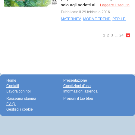
solo agli addetti ai...
Leggere il seguito
Pubblicato il 29 febbraio 2016
MATERNITÀ
,
MODA E TREND
,
PER LEI
1
2
3
...
24
Home
Presentazione
Contatti
Condizioni d'uso
Lavora con noi
Informazioni azienda
Rassegna stampa
Proponi il tuo blog
F.A.Q.
Gestisci i cookie