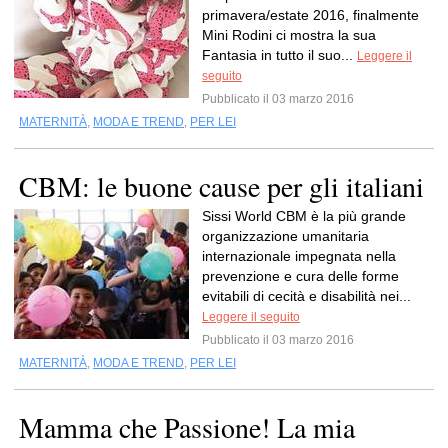
primavera/estate 2016, finalmente
Mini Rodini ci mostra la sua
Fantasia in tutto il suo...
Leggere il
seguito
Pubblicato il 03 marzo 2016
MATERNITÀ
,
MODA E TREND
,
PER LEI
CBM: le buone cause per gli italiani
Sissi World CBM è la più grande
organizzazione umanitaria
internazionale impegnata nella
prevenzione e cura delle forme
evitabili di cecità e disabilità nei...
Leggere il seguito
Pubblicato il 03 marzo 2016
MATERNITÀ
,
MODA E TREND
,
PER LEI
Mamma che Passione! La mia