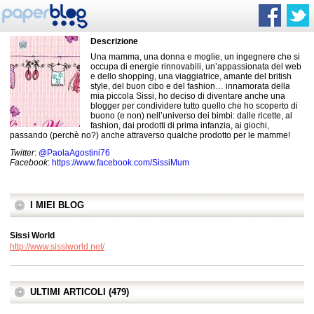
Descrizione
Una mamma, una donna e moglie, un ingegnere che si
occupa di energie rinnovabili, un’appassionata del web
e dello shopping, una viaggiatrice, amante del british
style, del buon cibo e del fashion… innamorata della
mia piccola Sissi, ho deciso di diventare anche una
blogger per condividere tutto quello che ho scoperto di
buono (e non) nell’universo dei bimbi: dalle ricette, al
fashion, dai prodotti di prima infanzia, ai giochi,
passando (perchè no?) anche attraverso qualche prodotto per le mamme!
Twitter
:
@PaolaAgostini76
Facebook
:
https://www.facebook.com/SissiMum
I MIEI BLOG
Sissi World
http://www.sissiworld.net/
ULTIMI ARTICOLI (479)