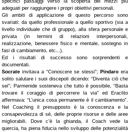
specifici passaggi verso la scoperta dei mezzi più
adeguati per raggiungere i propri obiettivi personali.
Gli ambiti di applicazione di questo percorso sono
svariati: da quello professionale a quello sportivo (sia a
livello individuale che di gruppo), alla sfera personale e
privata (in termini di relazioni interpersonali,
realizzazione, benessere fisico e mentale, sostegno in
fasi di cambiamento, etc...).
Ed i risultati di successo sono sorprendenti e
documentati.
Socrate
invitava a “Conoscere se stessi”;
Pindaro
era
solito salutare i suoi discepoli dicendo: “Diventa ciò che
sei”; Parmenide sosteneva che tutto è possibile, “Basta
trovare il coraggio di percorrere la via” ed Eraclito
affermava: “L’unica cosa permanente è il cambiamento”.
Nel Coaching il presupposto è la conoscenza e la
consapevolezza di sé, delle proprie risorse e delle aree
migliorabili.
Dove c’è la ghianda, il Coach vede la
quercia, ha piena fiducia nello sviluppo delle potenzialità