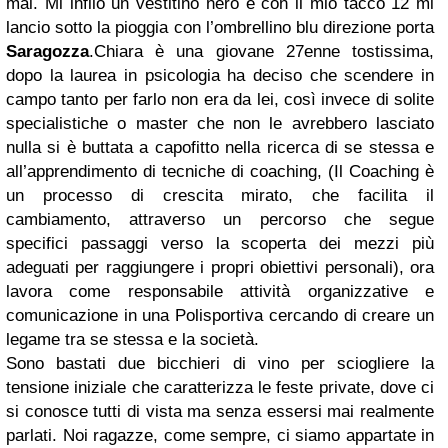
mai. Mi infilo un vestitino nero e con il mio tacco 12 mi
lancio sotto la pioggia con l’ombrellino blu direzione porta
Saragozza
.
Chiara è una giovane 27enne tostissima,
dopo la laurea in psicologia ha deciso che scendere in
campo tanto per farlo non era da lei, così invece di solite
specialistiche o master che non le avrebbero lasciato
nulla si è buttata a capofitto nella ricerca di se stessa e
all’apprendimento di tecniche di coaching, (Il Coaching è
un processo di crescita mirato, che facilita il
cambiamento, attraverso un percorso che segue
specifici passaggi verso la scoperta dei mezzi più
adeguati per raggiungere i propri obiettivi personali), ora
lavora come responsabile attività organizzative e
comunicazione in una Polisportiva cercando di creare un
legame tra se stessa e la società.
Sono bastati due bicchieri di vino per sciogliere la
tensione iniziale che caratterizza le feste private, dove ci
si conosce tutti di vista ma senza essersi mai realmente
parlati. Noi ragazze, come sempre, ci siamo appartate in