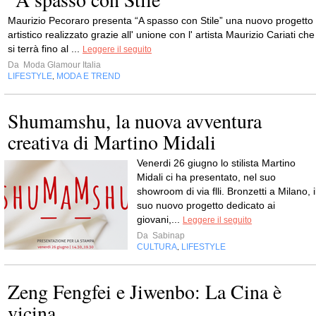
Maurizio Pecoraro presenta “A spasso con Stile” una nuovo progetto
artistico realizzato grazie all' unione con l' artista Maurizio Cariati che
si terrà fino al ...
Leggere il seguito
Da
Moda Glamour Italia
LIFESTYLE
MODA E TREND
,
Shumamshu, la nuova avventura
creativa di Martino Midali
Venerdi 26 giugno lo stilista Martino
Midali ci ha presentato, nel suo
showroom di via flli. Bronzetti a Milano, i
suo nuovo progetto dedicato ai
giovani,...
Leggere il seguito
Da
Sabinap
CULTURA
LIFESTYLE
,
Zeng Fengfei e Jiwenbo: La Cina è
vicina