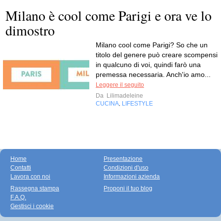
Milano è cool come Parigi e ora ve lo
dimostro
Milano cool come Parigi? So che un
titolo del genere può creare scompensi
in qualcuno di voi, quindi farò una
premessa necessaria. Anch'io amo...
Leggere il seguito
Da
Lilimadeleine
CUCINA
LIFESTYLE
,
Home
Presentazione
Contatti
Condizioni d'uso
Lavora con noi
Informazioni azienda
Rassegna stampa
Proponi il tuo blog
F.A.Q.
Gestisci i cookie