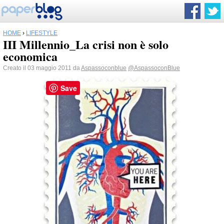
HOME
›
LIFESTYLE
III Millennio_La crisi non è solo
economica
Creato il 03 maggio 2011 da
Aspassoconblue
@AspassoconBlue
Save