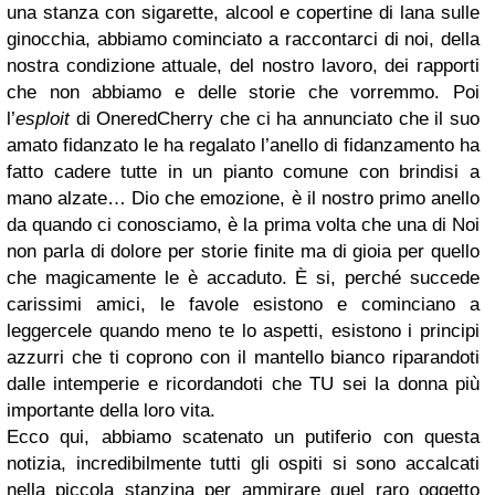
una stanza con sigarette, alcool e copertine di lana sulle
ginocchia, abbiamo cominciato a raccontarci di noi, della
nostra condizione attuale, del nostro lavoro, dei rapporti
che non abbiamo e delle storie che vorremmo. Poi
l’
esploit
di OneredCherry che ci ha annunciato che il suo
amato fidanzato le ha regalato l’anello di fidanzamento ha
fatto cadere tutte in un pianto comune con brindisi a
mano alzate… Dio che emozione, è il nostro primo anello
da quando ci conosciamo, è la prima volta che una di Noi
non parla di dolore per storie finite ma di gioia per quello
che magicamente le è accaduto. È si, perché succede
carissimi amici, le favole esistono e cominciano a
leggercele quando meno te lo aspetti, esistono i principi
azzurri che ti coprono con il mantello bianco riparandoti
dalle intemperie e ricordandoti che TU sei la donna più
importante della loro vita.
Ecco qui, abbiamo scatenato un putiferio con questa
notizia, incredibilmente tutti gli ospiti si sono accalcati
nella piccola stanzina per ammirare quel raro oggetto