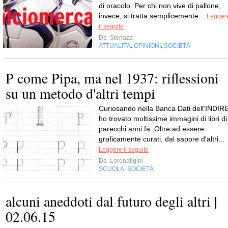
di oracolo. Per chi non vive di pallone,
invece, si tratta semplicemente...
Legger
il seguito
Da
Stenazzi
ATTUALITÀ
OPINIONI
SOCIETÀ
,
,
P come Pipa, ma nel 1937: riflessioni
su un metodo d'altri tempi
Curiosando nella Banca Dati dell'INDIR
ho trovato moltissime immagini di libri di
parecchi anni fa. Oltre ad essere
graficamente curati, dal sapore d'altri...
Leggere il seguito
Da
Lorenafigini
SCUOLA
SOCIETÀ
,
alcuni aneddoti dal futuro degli altri |
02.06.15