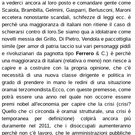
a vederci ancora al loro posto e comandare gente come
Scaiola, Brambilla, Gelmini, Gasparri, Berlusconi, Maroni
eccetera nonostante scandali, schifezze di leggi ecc. è
perchè una maggioranza di italiani non ritiene il caso di
schierarsi contro di loro.Se siamo qua a idolatrare come
novelli messia dei Grillo, Di Pietro, Vendola e paccottiglia
simile (per amor di patria taccio sui vari personaggi piddì
e rivoluzianari da pagnotta tipo
Ferrero
& C.) è perchè
una maggioranza di italiani (relativa o meno) non riesce a
capire e a costruire con la propria opinione, che c'è
necessità di una nuova classe dirigente e politica in
grado di prendere in mano le redini di una situazione
oramai terzomondista.Ecco, con queste premesse, come
potrà essere una anno nel quale non occorre essere
premi nobel all'economia per capire che la crisi (crisi?
Quello che ci circonda è oramai strutturale, una crisi è
temporanea per definizione) colpirà ancora più
duramente nel 2011, che i disoccupati aumenteranno
perchè non c'è lavoro, che le amministrazioni pubbliche