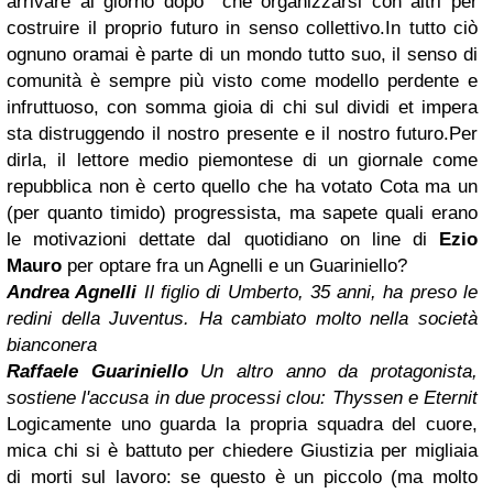
arrivare al giorno dopo che organizzarsi con altri per
costruire il proprio futuro in senso collettivo.In tutto ciò
ognuno oramai è parte di un mondo tutto suo, il senso di
comunità è sempre più visto come modello perdente e
infruttuoso, con somma gioia di chi sul dividi et impera
sta distruggendo il nostro presente e il nostro futuro.Per
dirla, il lettore medio piemontese di un giornale come
repubblica non è certo quello che ha votato Cota ma un
(per quanto timido) progressista, ma sapete quali erano
le motivazioni dettate dal quotidiano on line di
Ezio
Mauro
per optare fra un Agnelli e un Guariniello?
Andrea Agnelli
Il figlio di Umberto, 35 anni, ha preso le
redini della Juventus. Ha cambiato molto nella società
bianconera
Raffaele Guariniello
Un altro anno da protagonista,
sostiene l'accusa in due processi clou: Thyssen e Eternit
Logicamente uno guarda la propria squadra del cuore,
mica chi si è battuto per chiedere Giustizia per migliaia
di morti sul lavoro: se questo è un piccolo (ma molto