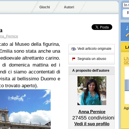
Giochi
Autori
a
na_Pernice
ato al Museo della figurina,
L
Vedi articolo originale
Emilia sono stata anche una
dioevale altrettanto carino.
L'
Segnala un abuso
GI
 di domenica mattina ed i
A proposito dell'autore
indi ci siamo accontentati di
visita al bellissimo Duomo e
ico trovato aperto).
Agi
Anna Pernice
27455
condivisioni
Vedi il suo profilo