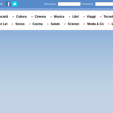
 su
Username
Password
ocietà
Cultura
Cinema
Musica
Libri
Viaggi
Tecnol
er Lei
Sesso
Cucina
Salute
Scienze
Media & Co