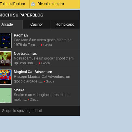
Tutto sull'autore
Diventa membro
 GIOCHI SU PAPERBLOG
Arcade
Casino'
Rompicapo
Pacman
Pac-Man é un video gioco creato nel
1979 da Toru......
Gioca
Nostradamus
Nostradamus è un gioco " shoot them
up" con una......
Gioca
Magical Cat Adventure
Riscopri Magical Cat Adventure, un
gioco d'arcade......
Gioca
Snake
Snake è un videogioco presente in
molti......
Gioca
Scopri lo spazio giochi di