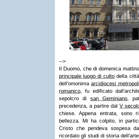
-->
Il Duomo, che di domenica mattina 
principale luogo di culto
della citt
dell'omonima
arcidiocesi metropol
romanico
, fu edificato dall'archi
sepolcro di
san Geminiano
, pa
precedenza, a partire dal
V secol
chiese. Appena entrata, sono r
bellezza. Mi ha colpito, in partic
Cristo che pendeva sospesa dal s
ricordato gli studi di storia dell'arte 