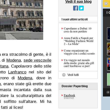
Vedi il suo blog
I
I suoi ultimi articoli
Capodanno a Dubai: 10
cose da non perdere
Anna Falchi a Napoli per
“Wedding Fashion World
2 – La Sfida”
Come organizzare un
viaggio con i codici sconto
era stracolmo di gente, è il
à di
Modena
,
sede vescovile
Un viaggio nel mondo
della moda: grazie alla gift
itana
.
Capolavoro dello stile
card Snoblesse si può!
tetto
Lanfranco
nel sito del
Vedi tutti
trono di
Modena
, dove in
o
, erano state già erette due
Dossier Paperblog
imasta incantata dalla sua
Facebook
olare la scultura/pittura del
Internet
offitto sull'altare. Mi ha
fatti al liceo!