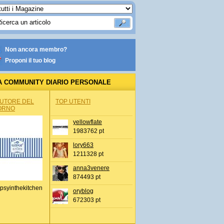
Non ancora membro?
Proponi il tuo blog
A COMMUNITY DIARIO PERSONALE
AUTORE DEL
TOP UTENTI
ORNO
yellowflate
1983762 pt
lory663
1211328 pt
anna3venere
874493 pt
psyinthekitchen
oryblog
672303 pt