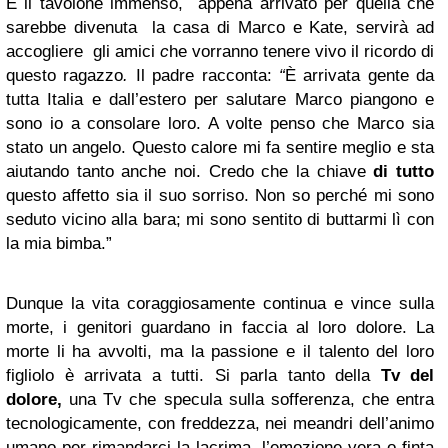
E il tavolone immenso, appena arrivato per quella che
sarebbe divenuta la casa di Marco e Kate, servirà ad
accogliere gli amici
c
he vorranno tenere vivo il ricordo di
questo ragazzo
.
Il padre racconta:
“
È arrivata gente da
tutta Italia e dall’estero per salutare Marco piangono e
sono io a consolare loro. A volte penso che Marco sia
stato un angelo. Questo calore mi fa sentire meglio e sta
aiutando tanto anche noi. Credo che la chiave
di tutto
questo affetto sia il suo sorriso. Non so perché mi sono
seduto vicino alla bara; mi sono sentito di buttarmi lì con
la mia bimba.”
Dunque la vita coraggiosamente continua e vince sulla
morte, i genitori guardano in faccia al loro dolore. La
morte li ha avvolti, ma la passione e il talento del loro
figliolo è arrivata a tutti. Si parla tanto della
Tv del
dolore,
una Tv che specula sulla sofferenza, che entra
tecnologicamente, con freddezza, nei meandri dell’animo
umano per rimandarci la lacrima, l’emozione vera o finta