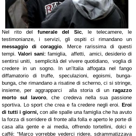
Nel rito del
funerale del Sic
, le telecamere, le
testimonianze, i servizi, gli ospiti ci rimandano un
messaggio di coraggio
. Merce rarissima di questi
tempi.
Valori sani:
famiglia, affetti, amici, desiderio di
sentirsi uniti, semplicità del vivere quotidiano, voglia di
credere in un sogno. In un’Italia affogata nel fango
diffamatorio di truffe, speculazioni, egoismi, bunga-
bunga, che rimandano a risatine di scherno, ci si stringe,
insieme, per aggrapparci alla storia di un
ragazzo
morto sul lavoro
, che credeva nella sua passione
sportiva. Lo sport che crea e fa credere negli eroi.
Eroi
di tutti i giorni,
con alle spalle una famiglia che ha avuto
la forza di sorridere di fronte alla folla e aperto le porte di
casa alla gente e ai media, offrendo tortellini, dolci e
caffé: “Marco vorrebbe vederci ridere, sdrammatizzava