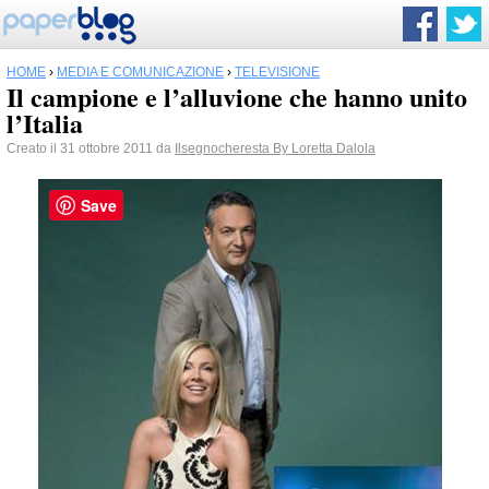
HOME
›
MEDIA E COMUNICAZIONE
›
TELEVISIONE
Il campione e l’alluvione che hanno unito
l’Italia
Creato il 31 ottobre 2011 da
Ilsegnocheresta By Loretta Dalola
Save