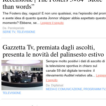
than words”
The Fosters day, ragazzi! E non uno qualsiasi, ma l’episodio del pro
e avete idea di quanto questa Jonnor shipper abbia aspettato questo
momento? Ebbene, se...
Leggere il seguito
Da
Parolepelate
SERIE TV
TELEVISIONE
,
Gazzetta Tv, premiata dagli ascolti,
presenta le novità del palinsesto estivo
Sempre molto positivi i dati di ascolto di 
la televisione sportiva in chiaro sul
canale 59 del digitale terrestre: il
rilevamento Auditel relativo alla...
Legger
il seguito
Da
Digitalsat
MEDIA E COMUNICAZIONE
PROGRAMMI TV
,
TELEVISIONE