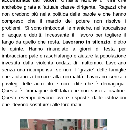
accomunata dai valori
. Un’altra lezione di vita che
andrebbe girata all’attuale classe dirigente. Ragazzi che
non credono più nella politica delle parole e che hanno
compreso che il marcio del potere non risolve i
problemi. Si sono rimboccati le maniche, nell’apocalisse
di acqua e detriti. Incessante il lavoro per togliere il
fango da quello che resta.
Lavorano in silenzio
, dietro
le quinte. Hanno rinunciato a giorni di festa per
imbracciare pale e raschiafango e aiutare la popolazione
investita dalla violenta ondata di maltempo. Lavorano
senza una ricompensa, se non il “grazie” delle famiglie
che aiutano a tornare alla normalità. Lavorano senza i
privilegi delle auto blu e non dite che è demagogia.
Questa è l’immagine dell’Italia che non suscita risatine.
Questi esempi devono avere risposte dalle istituzioni
che devono sostituirsi alle loro mani.