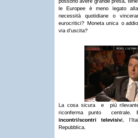
possono avere grande presa, tenen
le Europee è meno legato alla 
necessità quotidiane o vincera
eurocritici? Moneta unica o addio
via d’uscita?
La cosa sicura e più rilevante
riconferma punto centrale. 
incontri/scontri televisiv
i, l’I
Repubblica.