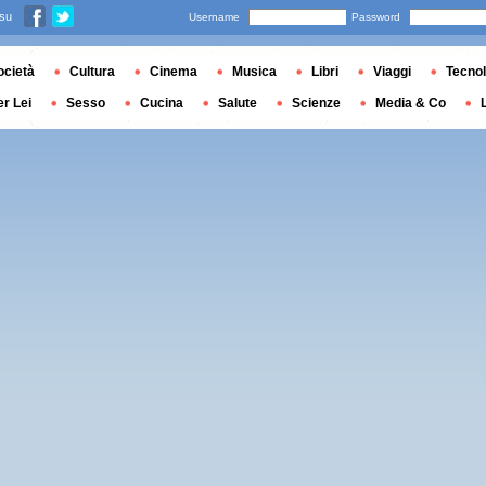
 su
Username
Password
ocietà
Cultura
Cinema
Musica
Libri
Viaggi
Tecnol
er Lei
Sesso
Cucina
Salute
Scienze
Media & Co