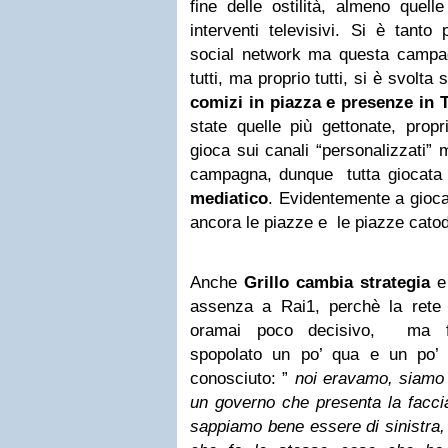
fine delle ostilità, almeno quelle
interventi televisivi. Si è tanto 
social network ma questa campagn
tutti, ma proprio tutti, si è svolta 
comizi in piazza e presenze in T
state quelle più gettonate, propr
gioca sui canali “personalizzati” 
campagna, dunque tutta giocata
mediatico
. Evidentemente a gioca
ancora le piazze e le piazze cato
Anche
Grillo cambia strategia
e 
assenza a Rai1, perchè la rete 
oramai poco decisivo, ma fre
spopolato un po’ qua e un po’ l
conosciuto: ”
noi eravamo, siamo 
un governo che presenta la facci
sappiamo bene essere di sinistra, 