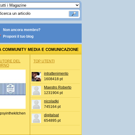
Non ancora membro?
Proponi il tuo blog
A COMMUNITY MEDIA E COMUNICAZIONE
AUTORE DEL
TOP UTENTI
ORNO
intrattenimento
1608418 pt
Maestro Roberto
1231904 pt
nicoladki
745164 pt
psyinthekitchen
digitalsat
654895 pt