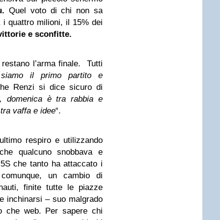
iù.
Quel voto di chi non sa
i quattro milioni, il 15% dei
ttorie e sconfitte.
v restano l’arma finale. Tutti
”
siamo il primo partito e
he Renzi si dice sicuro di
y, domenica è tra rabbia e
tra vaffa e idee
“.
ultimo respiro e utilizzando
li che qualcuno snobbava e
5S che tanto ha attaccato i
 comunque, un cambio di
nauti, finite tutte le piazze
e inchinarsi – suo malgrado
tro che web. Per sapere chi