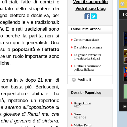
 ufficiali, fatte di comizi e
Vedi il suo profilo
parlato dello strapotere dei
Vedi il suo blog
I
a elettorale decisiva, per
scegliendo le vie tradizionali:
v.
E le reti tradizionali sono
I suoi ultimi articoli
io perchè la partita non si
Concorrenza sleale
ma su quelli generalisti. Una
Tra rabbia e speranza
 sulla
popolarità e l’effetto
La grande avventura
re un ruolo importante sono
inventata da Salgari
diche.
L’infinita corruzione
politica italiana
torna in tv dopo 21 anni di
Vedi tutti
non basta più. Berlusconi,
Dossier Paperblog
quentatore abituale, ha
à, ripetendo un repertorio
Beppe Grillo
Attori
e saremo all’opposizione di
a giovane di Renzi ma, che
Guru
Aziende
che il governo è di sinistra,
Matteo Renzi