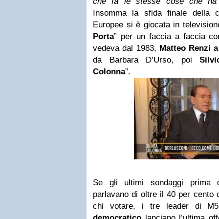
che fa le stesse cose che ha 
Insomma la sfida finale della 
Europee si è giocata in televisio
Porta
” per un faccia a faccia c
vedeva dal 1983,
Matteo Renzi
a 
da Barbara D’Urso, poi
Silv
Colonna
”.
Se gli ultimi sondaggi prima d
parlavano di oltre il 40 per cento 
chi votare, i tre leader di M
democratico
lanciano l’ultima of