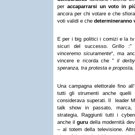
per
accaparrarsi un voto in p
ancora per chi votare e che sfiora 
voti validi e che
determineranno vi
E per i big politici i comizi e la t
sicuri del successo. Grillo :
vinceremo sicuramente
“, ma anc
vincere e ricorda che ”
il derb
speranza, tra protesta e proposta, 
Una campagna elettorale fino all’
tutti gli strumenti anche quel
considerava superati. Il leader M
talk show in passato, marca,
strategia. Raggiunti tutti i cyber
anche il
guru
della modernità dev
– al totem della televisione. Al