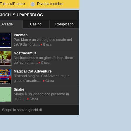
Tutto sull'autore
Diventa membro
 GIOCHI SU PAPERBLOG
Arcade
Casino'
Rompicapo
Pacman
Pac-Man é un video gioco creato nel
1979 da Toru......
Gioca
Nostradamus
Nostradamus è un gioco " shoot them
up" con una......
Gioca
Magical Cat Adventure
Riscopri Magical Cat Adventure, un
gioco d'arcade......
Gioca
Snake
Snake è un videogioco presente in
molti......
Gioca
Scopri lo spazio giochi di