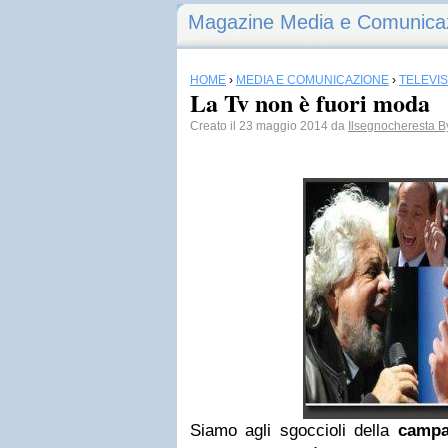
Magazine Media e Comunica
HOME
›
MEDIA E COMUNICAZIONE
›
TELEVI
La Tv non è fuori moda
Creato il 23 maggio 2014 da
Ilsegnocheresta B
Siamo agli sgoccioli della
campa