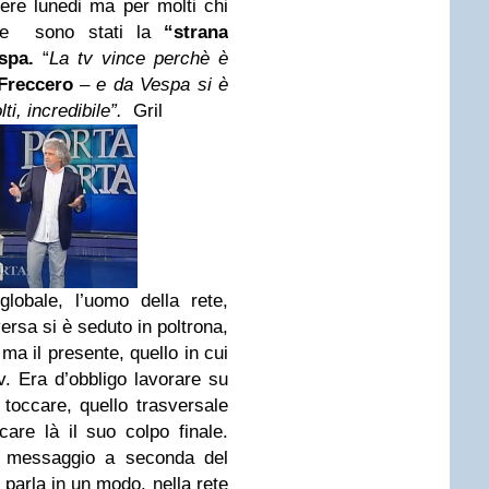
dere lunedi ma per molti chi
ale sono stati la
“strana
spa.
“
La tv vince perchè è
Freccero
–
e da Vespa si è
ti, incredibile”.
Gril
lobale, l’uomo della rete,
versa si è seduto in poltrona,
 ma il presente, quello in cui
tv. Era d’obbligo lavorare su
toccare, quello trasversale
are là il suo colpo finale.
uo messaggio a seconda del
 parla in un modo, nella rete