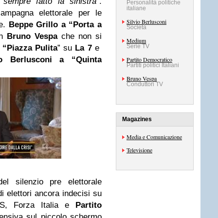
sempre fatto la sinistra
“.
Personalità politiche
italiane
campagna elettorale per le
Silvio Berlusconi
ne.
Beppe Grillo
a “Porta a
Società
on
Bruno Vespa
che non si
Medium
Serie TV
“Piazza Pulita
” su
La 7
e
io Berlusconi
a “Quinta
Partito Democratico
Partiti politici Italiani
Bruno Vespa
Conduttori TV
Magazines
Media e Comunicazione
Televisione
el silenzio pre elettorale
di elettori ancora indecisi su
5S, Forza Italia e
Partito
fensiva sul piccolo schermo