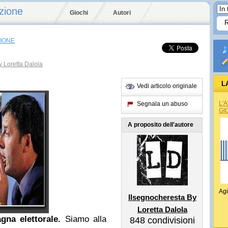
zione
Giochi
Autori
SIONE
y Loretta Dalola
L
Vedi articolo originale
L'
Segnala un abuso
GI
A proposito dell'autore
Agi
Ilsegnocheresta By
Loretta Dalola
gna elettorale.
Siamo alla
848
condivisioni