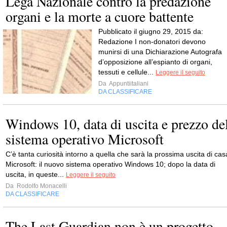
Lega Nazionale contro la predazione
organi e la morte a cuore battente
Pubblicato il giugno 29, 2015 da:
Redazione I non-donatori devono
munirsi di una Dichiarazione Autografa
d’opposizione all’espianto di organi,
tessuti e cellule...
Leggere il seguito
Da
Appuntiitaliani
DA CLASSIFICARE
Windows 10, data di uscita e prezzo de
sistema operativo Microsoft
C’è tanta curiosità intorno a quella che sarà la prossima uscita di cas
Microsoft: il nuovo sistema operativo Windows 10; dopo la data di
uscita, in queste...
Leggere il seguito
Da
Rodolfo Monacelli
DA CLASSIFICARE
The Last Guardian non è un progetto