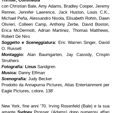
Thriller, Commedia
con Christian Bale, Amy Adams, Bradley Cooper, Jeremy
Renner, Jennifer Lawrence, Jack Huston, Louis C.K.,
Michael Peña, Alessandro Nivola, Elisabeth Rohm, Dawn
Olivieri, Colleen Camp, Anthony Zerbe, David Boston,
Erica McDermott, Adrian Martinez, Thomas Matthews,
Robert De Niro
Soggetto e Sceneggiatura:
Eric Warren Singer, David
O. Russell
Montaggio:
Alan Baumgarten, Jay Cassidy, Crispin
Struthers
Fotografia:
Linus
Sandgren
Musica:
Danny Elfman
Scenografia:
Judy Becker
Prodotto da Annapurna Pictures, Atlas Entertainment per
Eagle Pictures, colore, 138′
New York, fine anni ’70. Irving Rosenfeld (Bale) e la sua
amante
Sydney
Prosser (Adams) dopo numerosi affari