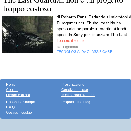
troppo costoso
di Roberto Pansi Parlando ai microfoni d
Eurogamer.net, Shuhei Yoshida ha
speso alcune parole in merito ai fondi
spesi da Sony per finanziare The Last...
Leggere il seguito
Da
Lightman
TECNOLOGIA
DA CLASSIFICARE
,
Home
Presentazione
Contatti
Condizioni d'uso
Lavora con noi
Informazioni azienda
Rassegna stampa
Proponi il tuo blog
F.A.Q.
Gestisci i cookie