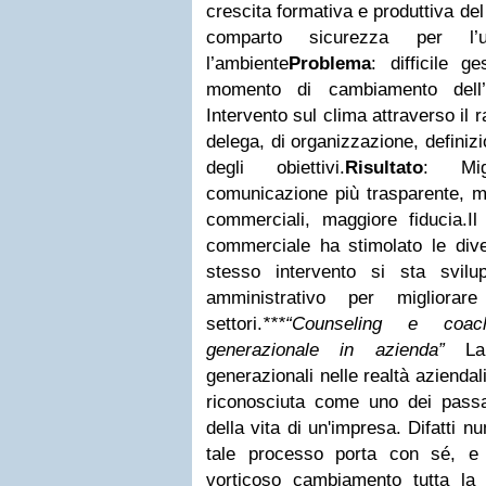
crescita formativa e produttiva del
comparto sicurezza per l
l’ambiente
Problema
:
difficile ge
momento di cambiamento dell’
Intervento sul clima attraverso il 
delega, di organizzazione, definizi
degli obiettivi.
Risultato
:
Migl
comunicazione più trasparente, ma
commerciali, maggiore fiducia.
Il
commerciale ha stimolato le dive
stesso intervento si sta svil
amministrativo per migliora
settori.
***
“Counseling e coac
generazionale in azienda”
La
generazionali nelle realtà aziendal
riconosciuta come uno dei passag
della vita di un'impresa
.
Difatti n
tale processo porta con sé, e
vorticoso cambiamento tutta la 