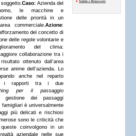
Salute e Benessere
 soggetto.
Caso:
Azienda del
’uomo, le macchine e
stione delle priorità in un
area commerciale.
Azione
:
rafforzamento del concetto di
one delle regole volontarie e
ioramento del clima:
ggiore collaborazione tra i
 risultato ottenuto dall’area
rse anime dell’azienda. Lo
uppando anche nel reparto
re i rapporti tra i due
hing per il passaggio
 gestione dei passaggi
i famigliari è universalmente
gi più delicati e rischiosi
umerose sono le criticità che
 queste coinvolgono in un
realtà aziendale nelle sue