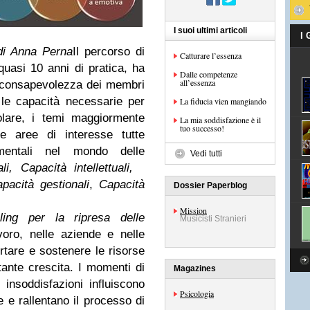
I suoi ultimi articoli
I
i Anna Perna
Il percorso di
Catturare l’essenza
uasi 10 anni di pratica, ha
Dalle competenze
all’essenza
 consapevolezza dei membri
 le capacità necessarie per
La fiducia vien mangiando
olare, i temi maggiormente
La mia soddisfazione è il
tuo successo!
ue aree di interesse tutte
mentali nel mondo delle
Vedi tutti
i, Capacità intellettuali,
pacità gestionali
,
Capacità
Dossier Paperblog
Mission
ling per la ripresa delle
Musicisti Stranieri
oro, nelle aziende e nelle
rtare e sostenere le risorse
tante crescita. I momenti di
Magazines
e insoddisfazioni influiscono
Psicologia
e e rallentano il processo di