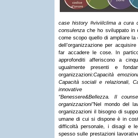
case history #viviilclima
a cura d
consulenza
che ho sviluppato in q
come scopo quello di ampliare la
dell’organizzazione per acquisire
far accadere le cose.
In partic
approfonditi afferiscono a cinq
ugualmente presenti e fonda
organizzazioni:
Capacità emozional
Capacità sociali e relazionali, Ca
innovative
“Benessere&Bellezza. Il counse
organizzazioni”
Nel mondo del lav
organizzazioni il bisogno di
suppo
umane
di cui si dispone è in cos
difficoltà personale, i disagi e l
spesso sulle prestazioni lavorativ