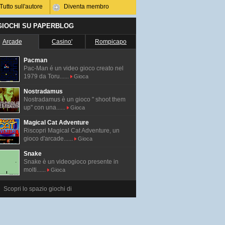
Tutto sull'autore
Diventa membro
 GIOCHI SU PAPERBLOG
Arcade
Casino'
Rompicapo
Pacman
Pac-Man é un video gioco creato nel
1979 da Toru......
Gioca
Nostradamus
Nostradamus è un gioco " shoot them
up" con una......
Gioca
Magical Cat Adventure
Riscopri Magical Cat Adventure, un
gioco d'arcade......
Gioca
Snake
Snake è un videogioco presente in
molti......
Gioca
Scopri lo spazio giochi di