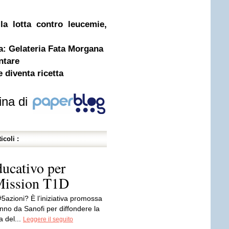
la lotta contro leucemie,
a: Gelateria Fata Morgana
ntare
diventa ricetta
ina di
icoli :
ducativo per
 Mission T1D
5azioni? È l’iniziativa promossa
nno da Sanofi per diffondere la
 del...
Leggere il seguito