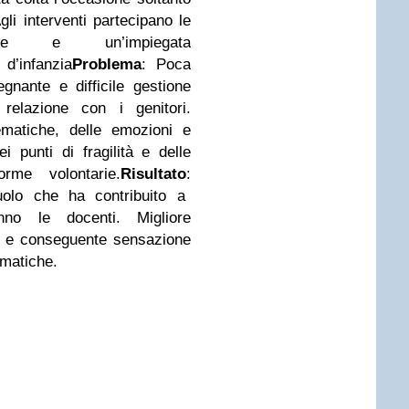
li interventi partecipano le
ice e un’impiegata
 d’infanzia
Problema
: Poca
gnante e difficile gestione
 relazione con i genitori.
ematiche, delle emozioni e
i punti di fragilità e delle
orme volontarie.
Risultato
:
olo che ha contribuito a
no le docenti. Migliore
ca e conseguente sensazione
ematiche.