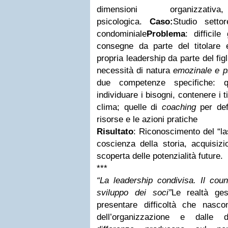
dimensioni organizza
psicologica.
Caso:
Studio
setto
condominiale
Problema
: difficil
consegne da parte del titolare e
propria leadership da parte del figl
necessità di natura
emozinale e p
due competenze specifiche: 
individuare i bisogni, contenere i t
clima; quelle di
coaching
per def
risorse e le azioni pratiche
Risultato
:
Riconoscimento del “las
coscienza della storia, acquisizi
scoperta delle potenzialità future.
***
“La leadership condivisa. Il coun
sviluppo dei soci”
Le realtà ge
presentare difficoltà che nascon
dell’organizzazione e dalle d