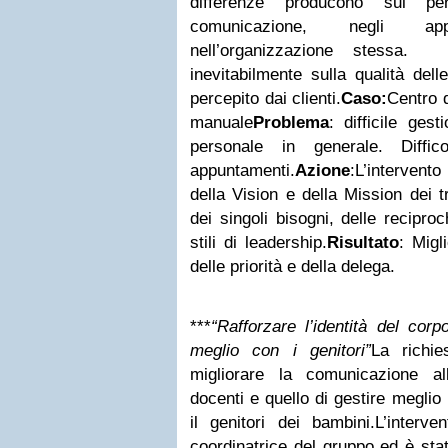
differenze producono sul per
comunicazione, negli ap
nell’organizzazione stessa. 
inevitabilmente sulla qualità dell
percepito dai clienti.
Caso:
Centro d
manuale
Problema
: difficile ges
personale in generale. Diffic
appuntamenti.
Azione
:
L’intervento
della Vision e della Mission dei 
dei singoli bisogni, delle recipro
stili di leadership.
Risultato
:
Migli
delle priorità e della delega.
***
“Rafforzare l’identità del co
meglio con i genitori”
La richi
migliorare la comunicazione al
docenti e quello di gestire meglio
il genitori dei bambini.
L’interve
coordinatrice del gruppo ed è stat