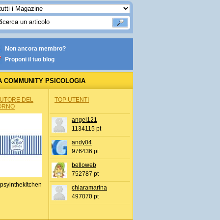
Non ancora membro?
Proponi il tuo blog
A COMMUNITY PSICOLOGIA
AUTORE DEL
TOP UTENTI
ORNO
angel121
1134115 pt
andy04
976436 pt
belloweb
752787 pt
psyinthekitchen
chiaramarina
497070 pt