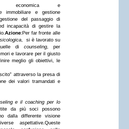
tiva, economica e
re immobiliare e gestione
e gestione del passaggio di
d incapacità di gestire la
io.
Azione
:
Per far fronte alle
sicologica
, si è lavorato su
quelle di
counseling
, per
imori e lavorare per il giusto
inire meglio gli obiettivi, le
cito” attraverso la presa di
one dei valori tramandati e
seling e il coaching per lo
stite da più soci possono
o dalla differente visione
iverse aspettative.Queste