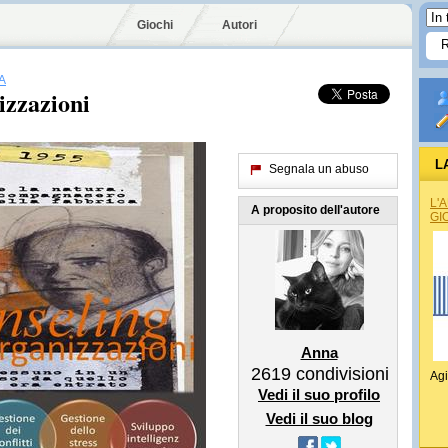
Giochi
Autori
A
izzazioni
L
Segnala un abuso
L'
A proposito dell'autore
GI
Anna
2619
condivisioni
Agi
Vedi il suo profilo
Vedi il suo blog