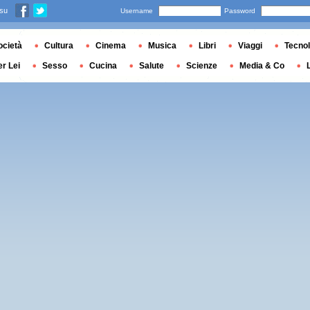
 su
Username
Password
ocietà
Cultura
Cinema
Musica
Libri
Viaggi
Tecnol
er Lei
Sesso
Cucina
Salute
Scienze
Media & Co