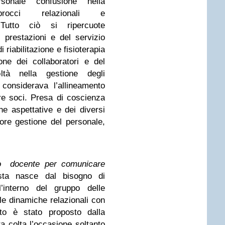
sonale confusione nella
procci relazionali e
Tutto ciò si ripercuote
e prestazioni e del servizio
i riabilitazione e fisioterapia
tione dei collaboratori e del
oltà nella gestione degli
 considerava l’allineamento
tre soci. Presa di coscienza
che aspettative e dei diversi
ore gestione del personale,
rpo docente per comunicare
esta nasce dal bisogno di
l’interno del gruppo delle
 le dinamiche relazionali con
nto è stato proposto dalla
a colta l’occasione soltanto