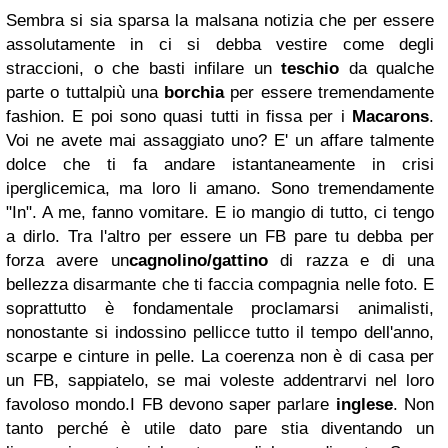
Sembra si sia sparsa la malsana notizia che per essere
assolutamente in ci si debba vestire come degli
straccioni, o che basti infilare un
teschio
da qualche
parte o tuttalpiù una
borchia
per essere tremendamente
fashion. E poi sono quasi tutti in fissa per i
Macarons
.
Voi ne avete mai assaggiato uno? E' un affare talmente
dolce che ti fa andare istantaneamente in crisi
iperglicemica, ma loro li amano. Sono tremendamente
"In". A me, fanno vomitare. E io mangio di tutto, ci tengo
a dirlo.
Tra l'altro per essere un FB pare tu debba per
forza avere un
cagnolino/gattino
di razza e di una
bellezza disarmante che ti faccia compagnia nelle foto. E
soprattutto è fondamentale proclamarsi animalisti,
nonostante si indossino pellicce tutto il tempo dell'anno,
scarpe e cinture in pelle. La coerenza non è di casa per
un FB, sappiatelo, se mai voleste addentrarvi nel loro
favoloso mondo.
I FB devono saper parlare
inglese
. Non
tanto perché è utile dato pare stia diventando un