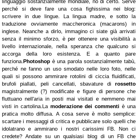
linguaggio sostanzialmente mondiale, no di certo. Serve
perché si deve fare una cosa fighissima nei blog:
scrivere in due lingue. La lingua madre, e sotto la
traduzione ovviamente maccheronica (macarons) in
inglese. Neanche a dirlo, immagino ci siate già arrivati
senza il minimo sforzo, è per ottenere una visibilità a
livello internazionale, nella speranza che qualcuno si
accorga della loro esistenza. E a quanto pare
funziona.
Photoshop
è una parola sostanzialmente tabù,
perché ne fanno un uso smodato nelle loro foto, nelle
quali si possono ammirare rotolini di ciccia fluidificati,
brufoli piallati, peli cancellati, sbavature di
rossetto
magistralmente (?) modificate e figure di persone che
fluttuano nell'aria in posti mai visitati e nemmeno mai
visti in cartolina.
La
moderazione dei commenti
è una
pratica molto diffusa. A cosa serve è molto semplice:
scartare i messaggi di critica e pubblicare solo quelli che
idolatrano e ammirano i nostri carissimi FB. Non ci
credete? Andate su un qualsiasi blog di un FB che