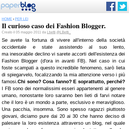
HOME
›
PER LEI
Il curioso caso dei Fashion Blogger.
Creato il 05 maggio 2011 da
Lbetti
@LBetti_
Se avete la fortuna di vivere all'interno della società
occidentale e state assistendo al suo lento,
ma inesorabile declino vi sarete accorti dell'esistenza dei
Fashion Blogger (d'ora in avanti FB). Nel caso in cui
foste scampati a questo incredibile fenomeno, sarò lieta
di spiegarvelo, focalizzando la mia attenzione verso i più
famosi.
Chi sono? Cosa fanno? E soprattutto, perché?
I FB sono dei normalissimi esseri appartenenti al genere
umano, nonostante loro saranno ben lieti di farvi notare
che il loro è un mondo a parte, esclusivo e meraviglioso.
Una pacchia, insomma. Sono spesso ragazzi piuttosto
giovani, diciamo pure dai 20 ai 30 che hanno deciso di
palesare la loro esistenza attraverso un blog, nel quale