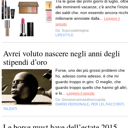
Tra le gioie dei primi giorni di luglio, oltr
alle imminenti vacanze, c'è anche l'inizi
dei saldi che, non essendo ancora ricch
milionarie annoiate dalla...
Leggere il
seguito
Da
Scaccoalleregine
LIFESTYLE
Avrei voluto nascere negli anni degli
stipendi d’oro
Forse, uno dei più grossi problemi che
ho, adesso come adesso, è che mi
guardo troppo in giro. O meglio, che
guardo troppo quello che hanno gli altri,
e lo...
Leggere il seguito
Da
Giovanecarinaedisoccupata
DIARIO PERSONALE
PER LEI
RACCONTI
,
,
,
TALENTI
Le borse must have dell’estate 2015