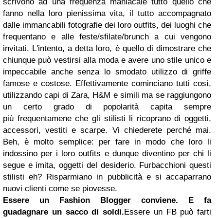
scrivono ad una frequenza maniacale tutto quello che
fanno nella loro pienissima vita, il tutto accompagnato
dalle immancabili fotografie dei loro outfits, dei luoghi che
frequentano e alle feste/sfilate/brunch a cui vengono
invitati. L'intento, a detta loro, è quello di dimostrare che
chiunque può vestirsi alla moda e avere uno stile unico e
impeccabile anche senza lo smodato utilizzo di griffe
famose e costose. Effettivamente cominciano tutti così,
utilizzando capi di Zara, H&M e simili ma se raggiungono
un certo grado di popolarità capita sempre
più frequentamene che gli stilisti li ricoprano di oggetti,
accessori, vestiti e scarpe. Vi chiederete perché mai.
Beh, è molto semplice: per fare in modo che loro li
indossino per i loro outfits e dunque diventino per chi li
segue e imita, oggetti del desiderio. Furbacchioni questi
stilisti eh? Risparmiano in pubblicità e si accaparrano
nuovi clienti come se piovesse.
Essere un Fashion Blogger conviene. E fa
guadagnare un sacco di soldi.
Essere un FB può farti