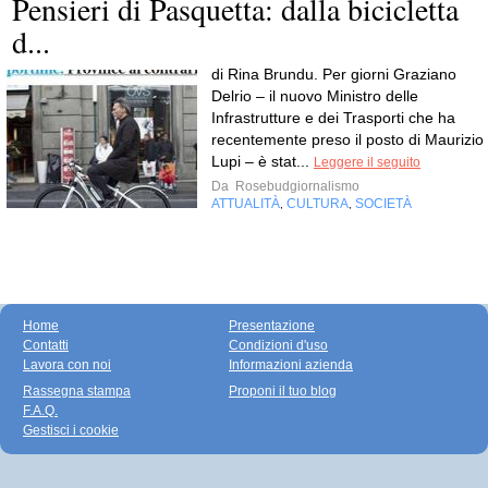
Pensieri di Pasquetta: dalla bicicletta
d...
di Rina Brundu. Per giorni Graziano
Delrio – il nuovo Ministro delle
Infrastrutture e dei Trasporti che ha
recentemente preso il posto di Maurizio
Lupi – è stat...
Leggere il seguito
Da
Rosebudgiornalismo
ATTUALITÀ
CULTURA
SOCIETÀ
,
,
Home
Presentazione
Contatti
Condizioni d'uso
Lavora con noi
Informazioni azienda
Rassegna stampa
Proponi il tuo blog
F.A.Q.
Gestisci i cookie