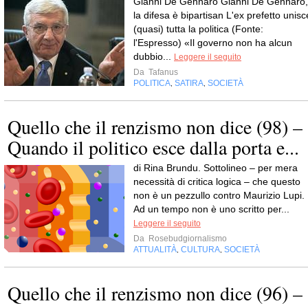
Gianni De Gennaro Gianni De Gennaro,
la difesa è bipartisan L'ex prefetto unisc
(quasi) tutta la politica (Fonte:
l'Espresso) «Il governo non ha alcun
dubbio...
Leggere il seguito
Da
Tafanus
POLITICA
SATIRA
SOCIETÀ
,
,
Quello che il renzismo non dice (98) –
Quando il politico esce dalla porta e...
di Rina Brundu. Sottolineo – per mera
necessità di critica logica – che questo
non è un pezzullo contro Maurizio Lupi.
Ad un tempo non è uno scritto per...
Leggere il seguito
Da
Rosebudgiornalismo
ATTUALITÀ
CULTURA
SOCIETÀ
,
,
Quello che il renzismo non dice (96) –