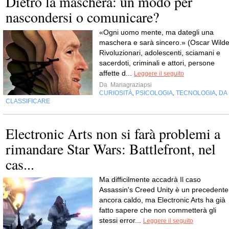
Dietro la maschera: un modo per
nascondersi o comunicare?
«Ogni uomo mente, ma dategli una
maschera e sarà sincero.» (Oscar Wilde
Rivoluzionari, adolescenti, sciamani e
sacerdoti, criminali e attori, persone
affette d...
Leggere il seguito
Da
Mariagraziapsi
CURIOSITÀ
PSICOLOGIA
TECNOLOGIA
DA
,
,
,
CLASSIFICARE
Electronic Arts non si farà problemi a
rimandare Star Wars: Battlefront, nel
cas...
Ma difficilmente accadrà Il caso
Assassin's Creed Unity è un precedente
ancora caldo, ma Electronic Arts ha già
fatto sapere che non commetterà gli
stessi error...
Leggere il seguito