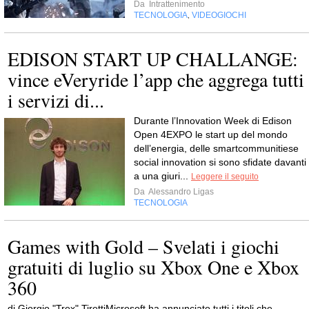
Da
Intrattenimento
TECNOLOGIA
VIDEOGIOCHI
,
EDISON START UP CHALLANGE:
vince eVeryride l’app che aggrega tutti
i servizi di...
Durante l’Innovation Week di Edison
Open 4EXPO le start up del mondo
dell’energia, delle smartcommunitiese
social innovation si sono sfidate davanti
a una giuri...
Leggere il seguito
Da
Alessandro Ligas
TECNOLOGIA
Games with Gold – Svelati i giochi
gratuiti di luglio su Xbox One e Xbox
360
di Giorgio "Trex" TirettiMicrosoft ha annunciato tutti i titoli che