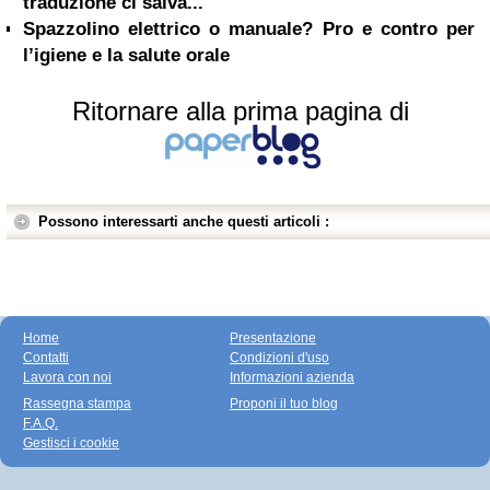
traduzione ci salva...
Spazzolino elettrico o manuale? Pro e contro per
l’igiene e la salute orale
Ritornare alla prima pagina di
Possono interessarti anche questi articoli :
Home
Presentazione
Contatti
Condizioni d'uso
Lavora con noi
Informazioni azienda
Rassegna stampa
Proponi il tuo blog
F.A.Q.
Gestisci i cookie