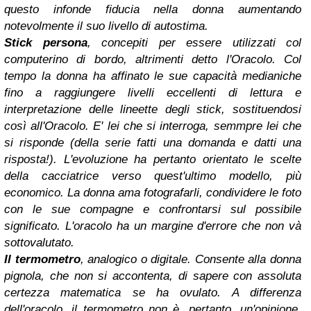
questo infonde fiducia nella donna aumentando
notevolmente il suo livello di autostima.
Stick persona
, concepiti per essere utilizzati col
computerino di bordo, altrimenti detto l'Oracolo. Col
tempo la donna ha affinato le sue capacità medianiche
fino a raggiungere livelli eccellenti di lettura e
interpretazione delle lineette degli stick, sostituendosi
così all'Oracolo. E' lei che si interroga, semmpre lei che
si risponde (della serie fatti una domanda e datti una
risposta!). L'evoluzione ha pertanto orientato le scelte
della cacciatrice verso quest'ultimo modello, più
economico. La donna ama fotografarli, condividere le foto
con le sue compagne e confrontarsi sul possibile
significato. L'oracolo ha un margine d'errore che non và
sottovalutato.
Il termometro
, analogico o digitale. Consente alla donna
pignola, che non si accontenta, di sapere con assoluta
certezza matematica se ha ovulato. A differenza
dell'oracolo, il termometro non è, pertanto, un'opinione.