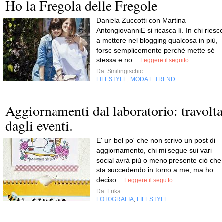
Ho la Fregola delle Fregole
Daniela Zuccotti con Martina
AntongiovanniE si ricasca lì. In chi riesc
a mettere nel blogging qualcosa in più,
forse semplicemente perché mette sé
stessa e no...
Leggere il seguito
Da
Smilingischic
LIFESTYLE
MODA E TREND
,
Aggiornamenti dal laboratorio: travolt
dagli eventi.
E' un bel po' che non scrivo un post di
aggiornamento, chi mi segue sui vari
social avrà più o meno presente ciò che
sta succedendo in torno a me, ma ho
deciso...
Leggere il seguito
Da
Erika
FOTOGRAFIA
LIFESTYLE
,