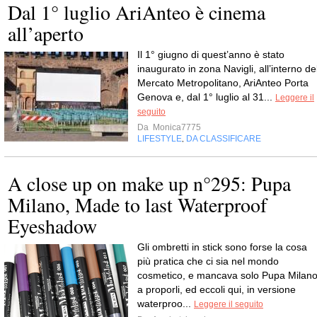
Dal 1° luglio AriAnteo è cinema
all’aperto
Il 1° giugno di quest’anno è stato
inaugurato in zona Navigli, all’interno de
Mercato Metropolitano, AriAnteo Porta
Genova e, dal 1° luglio al 31...
Leggere il
seguito
Da
Monica7775
LIFESTYLE
DA CLASSIFICARE
,
A close up on make up n°295: Pupa
Milano, Made to last Waterproof
Eyeshadow
Gli ombretti in stick sono forse la cosa
più pratica che ci sia nel mondo
cosmetico, e mancava solo Pupa Milan
a proporli, ed eccoli qui, in versione
waterproo...
Leggere il seguito