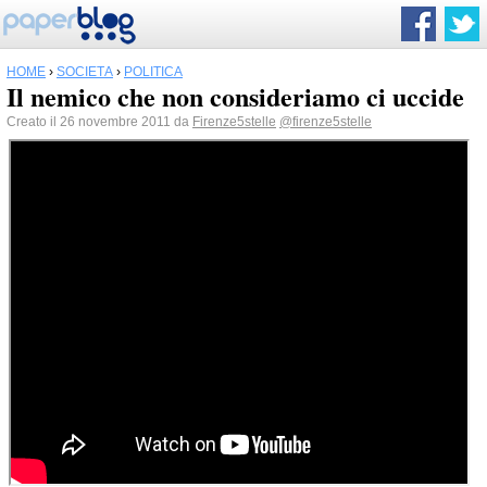
HOME
›
SOCIETÀ
›
POLITICA
Il nemico che non consideriamo ci uccide
Creato il 26 novembre 2011 da
Firenze5stelle
@firenze5stelle