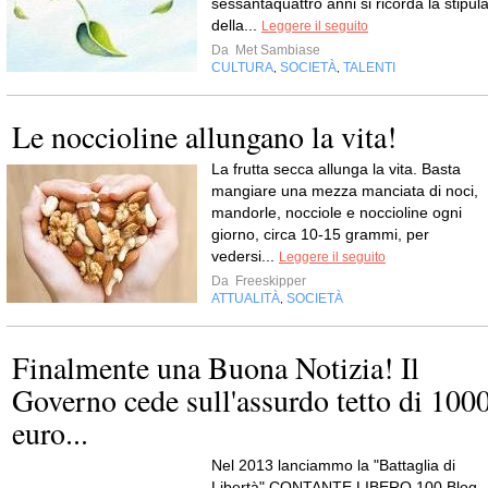
sessantaquattro anni si ricorda la stipul
della...
Leggere il seguito
Da
Met Sambiase
CULTURA
SOCIETÀ
TALENTI
,
,
Le noccioline allungano la vita!
La frutta secca allunga la vita. Basta
mangiare una mezza manciata di noci,
mandorle, nocciole e noccioline ogni
giorno, circa 10-15 grammi, per
vedersi...
Leggere il seguito
Da
Freeskipper
ATTUALITÀ
SOCIETÀ
,
Finalmente una Buona Notizia! Il
Governo cede sull'assurdo tetto di 100
euro...
Nel 2013 lanciammo la "Battaglia di
Libertà" CONTANTE LIBERO 100 Blog