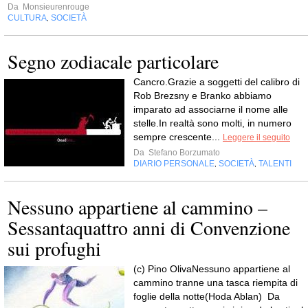
Da
Monsieurenrouge
CULTURA
SOCIETÀ
,
Segno zodiacale particolare
Cancro.Grazie a soggetti del calibro di
Rob Brezsny e Branko abbiamo
imparato ad associarne il nome alle
stelle.In realtà sono molti, in numero
sempre crescente...
Leggere il seguito
Da
Stefano Borzumato
DIARIO PERSONALE
SOCIETÀ
TALENTI
,
,
Nessuno appartiene al cammino –
Sessantaquattro anni di Convenzione
sui profughi
(c) Pino OlivaNessuno appartiene al
cammino tranne una tasca riempita di
foglie della notte(Hoda Ablan) Da