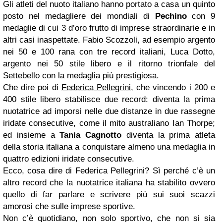
Gli atleti del nuoto italiano hanno portato a casa un quinto
posto nel medagliere dei mondiali di
Pechino
con 9
medaglie di cui 3 d’oro frutto di imprese straordinarie e in
altri casi inaspettate. Fabio Scozzoli, ad esempio argento
nei 50 e 100 rana con tre record italiani, Luca Dotto,
argento nei 50 stile libero e il ritorno trionfale del
Settebello con la medaglia più prestigiosa.
Che dire poi di
Federica Pellegrini
, che vincendo i 200 e
400 stile libero stabilisce due record: diventa la prima
nuotatrice ad imporsi nelle due distanze in due rassegne
iridate consecutive, come il mito australiano Ian Thorpe;
ed insieme a
Tania Cagnotto
diventa la prima atleta
della storia italiana a conquistare almeno una medaglia in
quattro edizioni iridate consecutive.
Ecco, cosa dire di Federica Pellegrini? Sì perché c’è un
altro record che la nuotatrice italiana ha stabilito ovvero
quello di far parlare e scrivere più sui suoi scazzi
amorosi che sulle imprese sportive.
Non c’è quotidiano, non solo sportivo, che non si sia