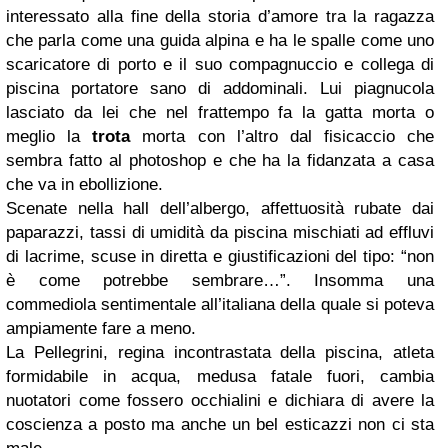
interessato alla fine della storia d’amore tra la ragazza
che parla come una guida alpina e ha le spalle come uno
scaricatore di porto e il suo compagnuccio e collega di
piscina portatore sano di addominali. Lui piagnucola
lasciato da lei che nel frattempo fa la gatta morta o
meglio la
trota
morta con l’altro dal fisicaccio che
sembra fatto al photoshop e che ha la fidanzata a casa
che va in ebollizione.
Scenate nella hall dell’albergo, affettuosità rubate dai
paparazzi, tassi di umidità da piscina mischiati ad effluvi
di lacrime, scuse in diretta e giustificazioni del tipo: “non
è come potrebbe sembrare…”. Insomma una
commediola sentimentale all’italiana della quale si poteva
ampiamente fare a meno.
La Pellegrini, regina incontrastata della piscina, atleta
formidabile in acqua, medusa fatale fuori, cambia
nuotatori come fossero occhialini e dichiara di avere la
coscienza a posto ma anche un bel esticazzi non ci sta