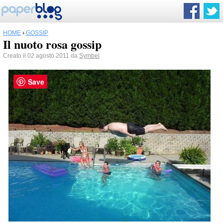
HOME
›
GOSSIP
Il nuoto rosa gossip
Creato il 02 agosto 2011 da
Symbel
Save