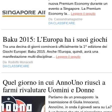
nuova Premium Economy durante un
evento a Singapore. La Premium
Economy la...
Leggere il seguito
Da
Cassandramagazine
DA CLASSIFICARE
Baku 2015: L’Europa ha i suoi giochi
Tra una decina di giorni comincerà ufficialmente la 1^ edizione dei
Giochi Europei: Baku 2015. Anche l’Europa, quindi, avrà una
manifestazione multi-disciplinar...
Leggere il seguito
Da
Rodolfo Monacelli
DA CLASSIFICARE
Quel giorno in cui AnnoUno riuscì a
farmi rivalutare Uomini e Donne
Partiamo da un presupposto: la
trasmissione di Giulia Innocenzi,
AnnoUno, in onda il giovedì sera su La7
è un format che sta al giornalismo come