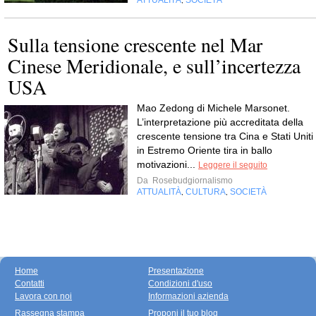
ATTUALITÀ
SOCIETÀ
,
Sulla tensione crescente nel Mar
Cinese Meridionale, e sull’incertezza
USA
Mao Zedong di Michele Marsonet.
L’interpretazione più accreditata della
crescente tensione tra Cina e Stati Uniti
in Estremo Oriente tira in ballo
motivazioni...
Leggere il seguito
Da
Rosebudgiornalismo
ATTUALITÀ
CULTURA
SOCIETÀ
,
,
Home
Presentazione
Contatti
Condizioni d'uso
Lavora con noi
Informazioni azienda
Rassegna stampa
Proponi il tuo blog