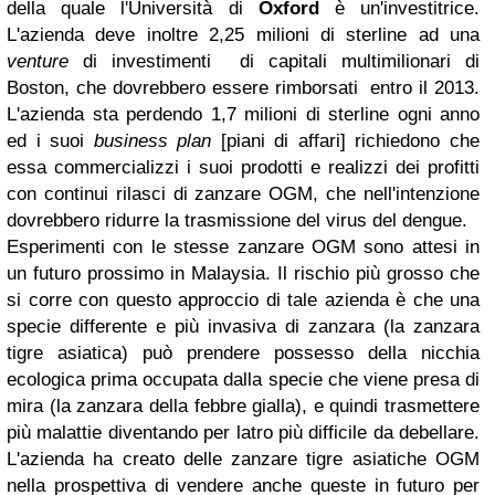
della quale l'Università di
Oxford
è un'investitrice.
L'azienda deve inoltre 2,25 milioni di sterline ad una
venture
di investimenti di capitali multimilionari di
Boston, che dovrebbero essere rimborsati entro il 2013.
L'azienda sta perdendo 1,7 milioni di sterline ogni anno
ed i suoi
business plan
[piani di affari] richiedono che
essa commercializzi i suoi prodotti e realizzi dei profitti
con continui rilasci di zanzare OGM, che nell'intenzione
dovrebbero ridurre la trasmissione del virus del dengue.
Esperimenti con le stesse zanzare OGM sono attesi in
un futuro prossimo in Malaysia. Il rischio più grosso che
si corre con questo approccio di tale azienda è che una
specie differente e più invasiva di zanzara (la zanzara
tigre asiatica) può prendere possesso della nicchia
ecologica prima occupata dalla specie che viene presa di
mira (la zanzara della febbre gialla), e quindi trasmettere
più malattie diventando per latro più difficile da debellare.
L'azienda ha creato delle zanzare tigre asiatiche OGM
nella prospettiva di vendere anche queste in futuro per