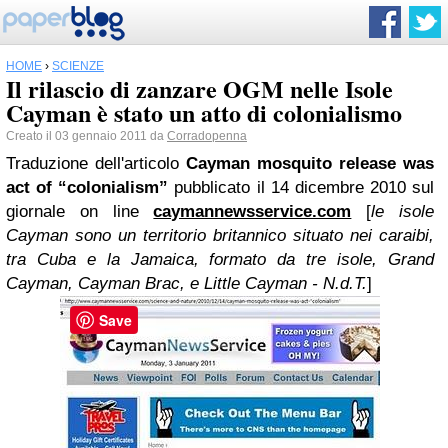
HOME
›
SCIENZE
Il rilascio di zanzare OGM nelle Isole
Cayman è stato un atto di colonialismo
Creato il 03 gennaio 2011 da
Corradopenna
Traduzione dell'articolo
Cayman mosquito release was
act of “colonialism”
pubblicato il 14 dicembre 2010 sul
giornale on line
caymannewsservice.com
[
le isole
Cayman sono un territorio britannico situato nei caraibi,
tra Cuba e la Jamaica, formato da tre isole, Grand
Cayman, Cayman Brac, e Little Cayman
- N.d.T.
]
Save