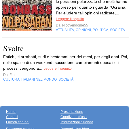
le posizioni polarizzate che molti hanno
appreso per quanto riguarda l'Ucraina.
Per eludere tali opinioni radicate,...
Leggere il seguito
Da
Nicovendome55
ATTUALITÀ
OPINIONI
POLITICA
SOCIETÀ
,
,
,
Svolte
Fatichi, ti arrabatti, sudi e bestemmi per dei mesi, per degli anni. Poi,
nello spazio di un weekend, succedono cambiamenti epocali e i
processi vengono a...
Leggere il seguito
Da
Fra
CULTURA
ITALIANI NEL MONDO
SOCIETÀ
,
,
Home
Presentazione
Contatti
Condizioni d'uso
Lavora con noi
Informazioni azienda