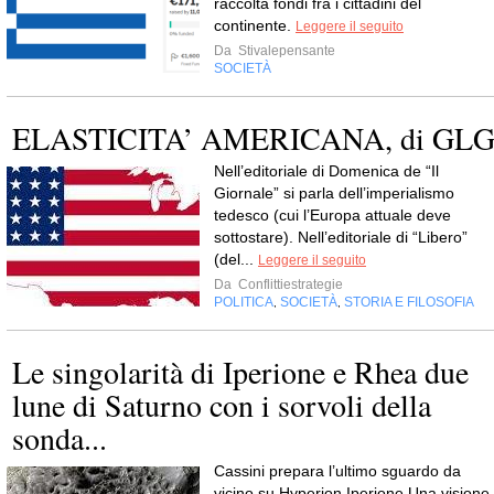
raccolta fondi fra i cittadini del
continente.
Leggere il seguito
Da
Stivalepensante
SOCIETÀ
ELASTICITA’ AMERICANA, di GL
Nell’editoriale di Domenica de “Il
Giornale” si parla dell’imperialismo
tedesco (cui l’Europa attuale deve
sottostare). Nell’editoriale di “Libero”
(del...
Leggere il seguito
Da
Conflittiestrategie
POLITICA
SOCIETÀ
STORIA E FILOSOFIA
,
,
Le singolarità di Iperione e Rhea due
lune di Saturno con i sorvoli della
sonda...
Cassini prepara l’ultimo sguardo da
vicino su Hyperion Iperione Una visione