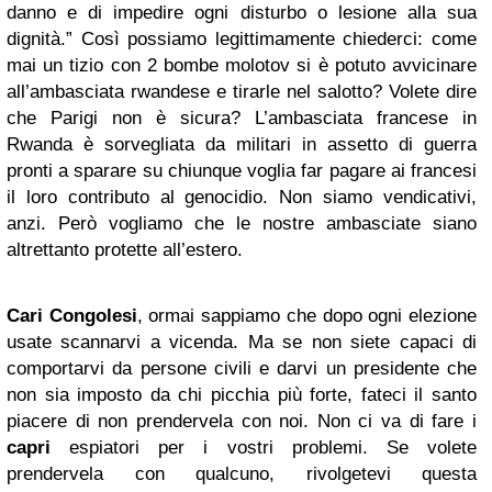
danno e di impedire ogni disturbo o lesione alla sua
dignità.” Così possiamo legittimamente chiederci: come
mai un tizio con 2 bombe molotov si è potuto avvicinare
all’ambasciata rwandese e tirarle nel salotto? Volete dire
che Parigi non è sicura? L’ambasciata francese in
Rwanda è sorvegliata da militari in assetto di guerra
pronti a sparare su chiunque voglia far pagare ai francesi
il loro contributo al genocidio. Non siamo vendicativi,
anzi. Però vogliamo che le nostre ambasciate siano
altrettanto protette all’estero.
Cari Congolesi
, ormai sappiamo che dopo ogni elezione
usate scannarvi a vicenda. Ma se non siete capaci di
comportarvi da persone civili e darvi un presidente che
non sia imposto da chi picchia più forte, fateci il santo
piacere di non prendervela con noi. Non ci va di fare i
capri
espiatori per i vostri problemi. Se volete
prendervela con qualcuno, rivolgetevi questa