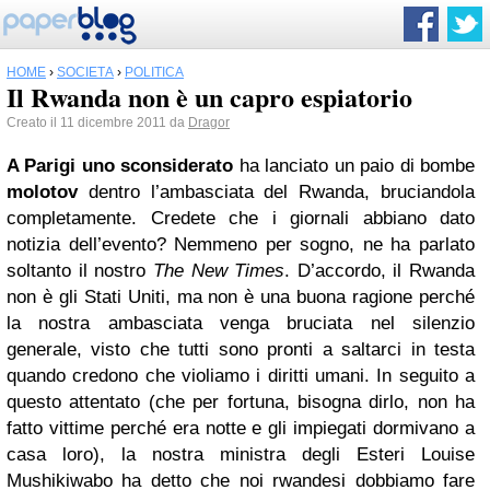
HOME
›
SOCIETÀ
›
POLITICA
Il Rwanda non è un capro espiatorio
Creato il 11 dicembre 2011 da
Dragor
A Parigi uno sconsiderato
ha lanciato un paio di bombe
molotov
dentro l’ambasciata del Rwanda, bruciandola
completamente. Credete che i giornali abbiano dato
notizia dell’evento? Nemmeno per sogno, ne ha parlato
soltanto il nostro
The New Times
. D’accordo, il Rwanda
non è gli Stati Uniti, ma non è una buona ragione perché
la nostra ambasciata venga bruciata nel silenzio
generale, visto che tutti sono pronti a saltarci in testa
quando credono che violiamo i diritti umani. In seguito a
questo attentato (che per fortuna, bisogna dirlo, non ha
fatto vittime perché era notte e gli impiegati dormivano a
casa loro), la nostra ministra degli Esteri Louise
Mushikiwabo ha detto che noi rwandesi dobbiamo fare