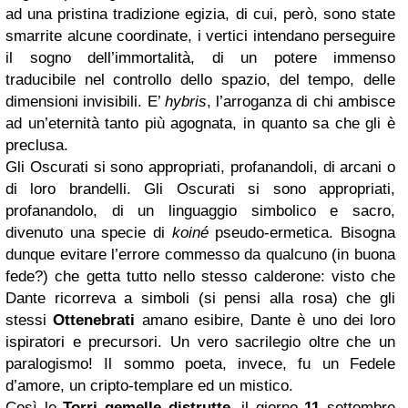
ad una pristina tradizione egizia, di cui, però, sono state
smarrite alcune coordinate, i vertici intendano perseguire
il sogno dell’immortalità, di un potere immenso
traducibile nel controllo dello spazio, del tempo, delle
dimensioni invisibili. E’
hybris
, l’arroganza di chi ambisce
ad un’eternità tanto più agognata, in quanto sa che gli è
preclusa.
Gli Oscurati si sono appropriati, profanandoli, di arcani o
di loro brandelli. Gli Oscurati si sono appropriati,
profanandolo, di un linguaggio simbolico e sacro,
divenuto una specie di
koiné
pseudo-ermetica. Bisogna
dunque evitare l’errore commesso da qualcuno (in buona
fede?) che getta tutto nello stesso calderone: visto che
Dante ricorreva a simboli (si pensi alla rosa) che gli
stessi
Ottenebrati
amano esibire, Dante è uno dei loro
ispiratori e precursori. Un vero sacrilegio oltre che un
paralogismo! Il sommo poeta, invece, fu un Fedele
d’amore, un cripto-templare ed un mistico.
Così le
Torri gemelle distrutte
, il giorno
11
settembre