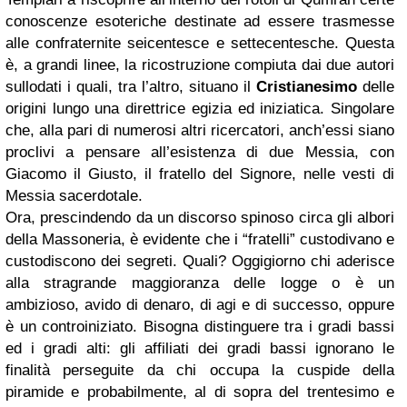
conoscenze esoteriche destinate ad essere trasmesse
alle confraternite seicentesce e settecentesche. Questa
è, a grandi linee, la ricostruzione compiuta dai due autori
sullodati i quali, tra l’altro, situano il
Cristianesimo
delle
origini lungo una direttrice egizia ed iniziatica. Singolare
che, alla pari di numerosi altri ricercatori, anch’essi siano
proclivi a pensare all’esistenza di due Messia, con
Giacomo il Giusto, il fratello del Signore, nelle vesti di
Messia sacerdotale.
Ora, prescindendo da un discorso spinoso circa gli albori
della Massoneria, è evidente che i “fratelli” custodivano e
custodiscono dei segreti. Quali? Oggigiorno chi aderisce
alla stragrande maggioranza delle logge o è un
ambizioso, avido di denaro, di agi e di successo, oppure
è un controiniziato. Bisogna distinguere tra i gradi bassi
ed i gradi alti: gli affiliati dei gradi bassi ignorano le
finalità perseguite da chi occupa la cuspide della
piramide e probabilmente, al di sopra del trentesimo e