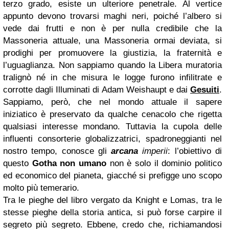
terzo grado, esiste un ulteriore penetrale. Al vertice
appunto devono trovarsi maghi neri, poiché l’albero si
vede dai frutti e non è per nulla credibile che la
Massoneria attuale, una Massoneria ormai deviata, si
prodighi per promuovere la giustizia, la fraternità e
l’uguaglianza. Non sappiamo quando la Libera muratoria
tralignò né in che misura le logge furono infilitrate e
corrotte dagli Illuminati di Adam Weishaupt e dai
Gesuiti
.
Sappiamo, però, che nel mondo attuale il sapere
iniziatico è preservato da qualche cenacolo che rigetta
qualsiasi interesse mondano. Tuttavia la cupola delle
influenti consorterie globalizzatrici, spadroneggianti nel
nostro tempo, conosce gli
arcana
imperii
: l’obiettivo di
questo
Gotha non umano
non è solo il dominio politico
ed economico del pianeta, giacché si prefigge uno scopo
molto più temerario.
Tra le pieghe del libro vergato da Knight e Lomas, tra le
stesse pieghe della storia antica, si può forse carpire il
segreto più segreto. Ebbene, credo che, richiamandosi