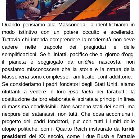
Quando pensiamo alla Massoneria, la identifichiamo in
modo istintivo con un potere occulto e scellerato.
Tuttavia chi intenda comprendere la modernità non deve
cadere nelle trappole dei pregiudizi e delle
semplificazioni. Se è, infatti, pacifico che al giorno d'oggi
il pianeta è soggiogato da un’
élite
nascosta, non
possiamo misconoscere che la storia e la natura della
Massoneria sono complesse, ramificate, contraddittorie.
Se consideriamo i padri fondatori degli Stati Uniti, siamo
riluttanti a vedere in loro
ipso facto
dei farabutti: la
costituzione da loro elaborata è ispirata a princìpi in linea
di massima condivisibili. Non saranno stati dei santi, ma
neppure dei satanassi, non tutti. Che cosa accomuna il
progetto dei padri fondatori, pur con tutti i limiti delle
utopie politiche, con il Quarto Reich instaurato da
luridi
presidenti
del XX secolo, come i due Bush e l’attuale