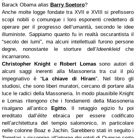
Barack Obama
alias
Barry Soetoro
?
Anche molte logge fondate tra XVII e XVIII si prefissero
scopi nobili o comunque i loro esponenti credettero di
operare per il progresso dell’umanità, secondo le idee
illuministe. Sappiamo quanto fu in realtà oscurantista il
“secolo dei lumi”, ma alcuni intellettuali furono persone
degne, nonostante le storture dell’
Ideenkleid
che
incarnarono.
Christopher Knight
e
Robert Lomas
sono autori di
alcuni saggi inerenti alla Massoneria tra cui il più
impegnativo è “
La chiave di Hiram
”. Nel libro gli
studiosi, che sono liberi muratori, cercano di portare alla
luce le radici della Massoneria. In modo plausibile Knight
e Lomas ritengono che i fondamenti della Massoneria
risalgano all’antico
Egitto
. Il retaggio egizio fu poi
ereditato dall’
élite
ebraica per essere codificato
nell’architettura del tempio salomonico, in particolare
nelle colonne Boaz e Jachin. Sarebbero stati in seguito i
Templari a riscoprire all’interno dei rotoli di Qumran certe