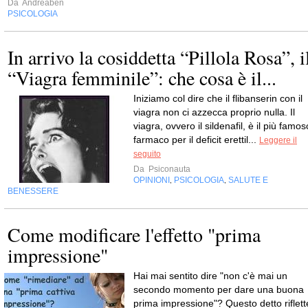
Da
Andreaben
PSICOLOGIA
In arrivo la cosiddetta “Pillola Rosa”, i
“Viagra femminile”: che cosa è il...
Iniziamo col dire che il flibanserin con il
viagra non ci azzecca proprio nulla. Il
viagra, ovvero il sildenafil, è il più famos
farmaco per il deficit erettil...
Leggere il
seguito
Da
Psiconauta
OPINIONI
PSICOLOGIA
SALUTE E
,
,
BENESSERE
Come modificare l'effetto "prima
impressione"
Hai mai sentito dire "non c'è mai un
secondo momento per dare una buona
prima impressione"? Questo detto riflett