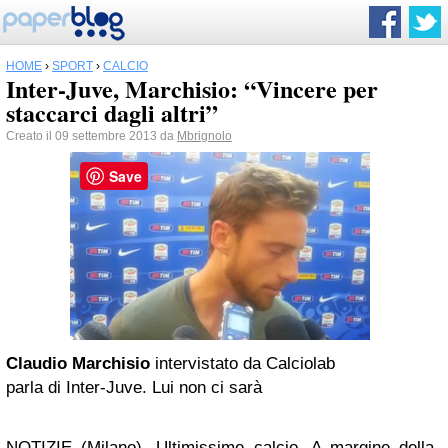
HOME
›
SPORT
›
CALCIO
Inter-Juve, Marchisio: “Vincere per
staccarci dagli altri”
Creato il 09 settembre 2013 da
Mbrignolo
Save
Claudio Marchisio
intervistato da Calciolab
parla di Inter-Juve. Lui non ci sarà
NOTIZIE (Milano). Ultimissime calcio. A margine della