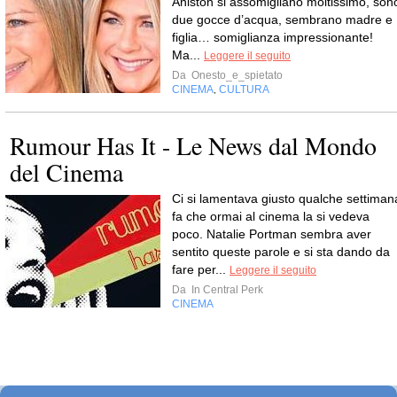
Aniston si assomigliano moltissimo, son
due gocce d’acqua, sembrano madre e
figlia… somiglianza impressionante!
Ma...
Leggere il seguito
Da
Onesto_e_spietato
CINEMA
CULTURA
,
Rumour Has It - Le News dal Mondo
del Cinema
Ci si lamentava giusto qualche settiman
fa che ormai al cinema la si vedeva
poco. Natalie Portman sembra aver
sentito queste parole e si sta dando da
fare per...
Leggere il seguito
Da
In Central Perk
CINEMA