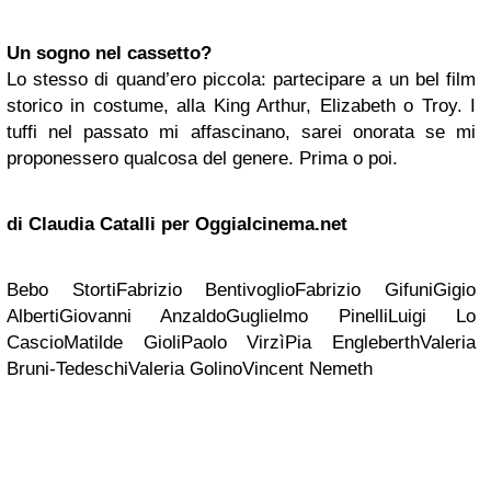
Un sogno nel cassetto?
Lo stesso di quand’ero piccola: partecipare a un bel film
storico in costume, alla King Arthur, Elizabeth o Troy. I
tuffi nel passato mi affascinano, sarei onorata se mi
proponessero qualcosa del genere. Prima o poi.
di Claudia Catalli per Oggialcinema.net
Bebo StortiFabrizio BentivoglioFabrizio GifuniGigio
AlbertiGiovanni AnzaldoGuglielmo PinelliLuigi Lo
CascioMatilde GioliPaolo VirzìPia EngleberthValeria
Bruni-TedeschiValeria GolinoVincent Nemeth