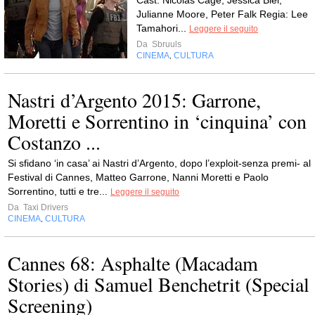
Cast: Nicolas Cage, Jessica Biel,
Julianne Moore, Peter Falk Regia: Lee
Tamahori...
Leggere il seguito
Da
Sbruuls
CINEMA
CULTURA
,
Nastri d’Argento 2015: Garrone,
Moretti e Sorrentino in ‘cinquina’ con
Costanzo ...
Si sfidano ‘in casa’ ai Nastri d’Argento, dopo l’exploit-senza premi- al
Festival di Cannes, Matteo Garrone, Nanni Moretti e Paolo
Sorrentino, tutti e tre...
Leggere il seguito
Da
Taxi Drivers
CINEMA
CULTURA
,
Cannes 68: Asphalte (Macadam
Stories) di Samuel Benchetrit (Special
Screening)