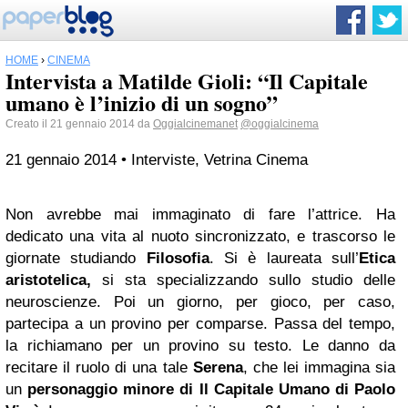
HOME
›
CINEMA
Intervista a Matilde Gioli: “Il Capitale
umano è l’inizio di un sogno”
Creato il 21 gennaio 2014 da
Oggialcinemanet
@oggialcinema
21 gennaio 2014 • Interviste, Vetrina Cinema
Non avrebbe mai immaginato di fare l’attrice. Ha
dedicato una vita al nuoto sincronizzato, e trascorso le
giornate studiando
Filosofia
. Si è laureata sull’
Etica
aristotelica,
si sta specializzando sullo studio delle
neuroscienze. Poi un giorno, per gioco, per caso,
partecipa a un provino per comparse. Passa del tempo,
la richiamano per un provino su testo. Le danno da
recitare il ruolo di una tale
Serena
, che lei immagina sia
un
personaggio minore di
Il Capitale Umano di Paolo