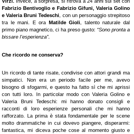
Virzì
.
Invece, a sorpresa, si ritrova a 24 anni sul set con
Fabrizio Bentivoglio
e Fabrizio Gifuni,
Valeria Golino
e Valeria Bruni Tedeschi
, con un personaggio strepitoso
tra le mani. E ora
Matilde Gioli
, talento naturale dal
primo piano magnetico, ci ha preso gusto:
“Sono pronta a
bissare l’esperienza”.
Che ricordo ne conserva?
Un ricordo di tante risate, condivise con attori grandi ma
simpatici. Non era un periodo facile per me, avevo
bisogno di sfogarmi, e questo ha fatto sì che mi aprissi
con tutti loro. In particolar modo con Valeria Golino e
Valeria Bruni Tedeschi: mi hanno donato consigli e
racconti di loro esperienze personali che mi hanno
rafforzato. La prima è stata fondamentale per le scene
molto drammatiche in cui dovevo piangere, disperarmi:
fantastica, mi diceva poche cose al momento giusto e