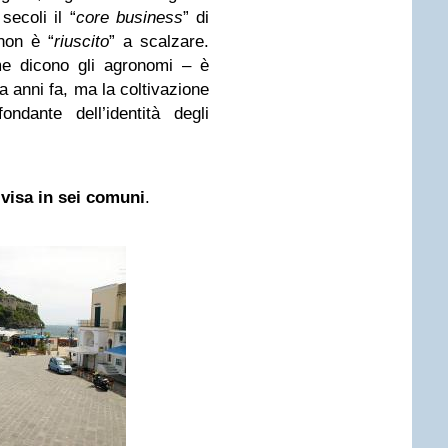
secoli il “
core
business
” di
 non è “
riuscito
” a scalzare.
me dicono gli agronomi – è
ta anni fa, ma la coltivazione
ndante dell’identità degli
visa in sei comuni
.