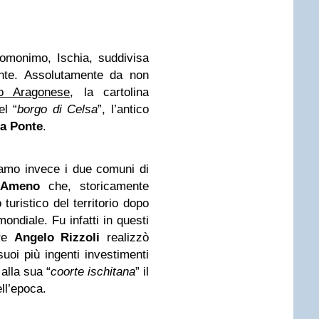
 omonimo, Ischia, suddivisa
onte. Assolutamente da non
lo Aragonese
, la cartolina
el “
borgo di Celsa
”, l’antico
ia Ponte
.
riamo invece i due comuni di
 Ameno
che, storicamente
 turistico del territorio dopo
mondiale. Fu infatti in questi
ore
Angelo Rizzoli
realizzò
 suoi più ingenti investimenti
 alla sua “
coorte ischitana
” il
ll’epoca.