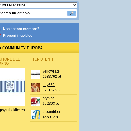
Non ancora membro?
Proponi il tuo blog
A COMMUNITY EUROPA
AUTORE DEL
TOP UTENTI
ORNO
yellowflate
1983762 pt
lory663
1211328 pt
oryblog
672303 pt
psyinthekitchen
dreamblog
456912 pt