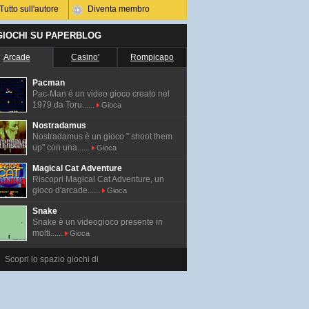
Tutto sull'autore
Diventa membro
 GIOCHI SU PAPERBLOG
Arcade
Casino'
Rompicapo
Pacman
Pac-Man é un video gioco creato nel
1979 da Toru......
Gioca
Nostradamus
Nostradamus è un gioco " shoot them
up" con una......
Gioca
Magical Cat Adventure
Riscopri Magical Cat Adventure, un
gioco d'arcade......
Gioca
Snake
Snake è un videogioco presente in
molti......
Gioca
Scopri lo spazio giochi di