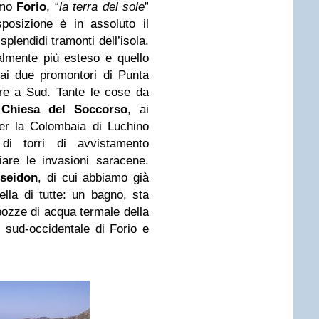
amo
Forio
, “
la terra del sole
”
posizione è in assoluto il
plendidi tramonti dell’isola.
almente più esteso e quello
 dai due promontori di Punta
re a Sud. Tante le cose da
a
Chiesa del Soccorso
, ai
er la Colombaia di Luchino
 di torri di avvistamento
giare le invasioni saracene.
oseidon
, di cui abbiamo già
ella di tutte: un bagno, sta
 pozze di acqua termale della
e sud-occidentale di Forio e