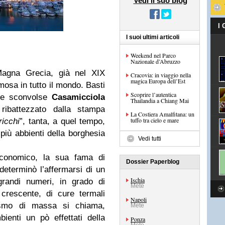
Vedi il suo blog
I
I suoi ultimi articoli
Weekend nel Parco
Nazionale d’Abruzzo
Magna Grecia, già nel XIX
Cracovia: in viaggio nella
magica Europa dell’Est
amosa in tutto il mondo. Basti
Scoprire l’autentica
che sconvolse
Casamicciola
Thailandia a Chiang Mai
ibattezzato dalla stampa
La Costiera Amalfitana: un
tuffo tra cielo e mare
ricchi
”, tanta, a quel tempo,
 più abbienti della borghesia
Vedi tutti
economico, la sua fama di
Dossier Paperblog
determinò l’affermarsi di un
Ischia
grandi numeri, in grado di
Mete
crescente, di cure termali
Napoli
rismo di massa si chiama,
Mete
bienti un pò effettati della
Ponza