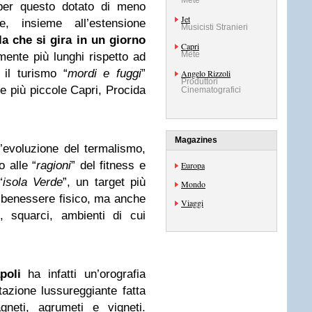
Mete
per questo dotato di meno
Jet
e, insieme all’estensione
Musicisti Stranieri
a che si gira in un giorno
Capri
Mete
mente più lunghi rispetto ad
 il turismo “
mordi e fuggi
”
Angelo Rizzoli
Produttori
le più piccole Capri, Procida
Cinematografici
Magazines
l’evoluzione del termalismo,
 alle “
ragioni
” del fitness e
Europa
“
isola Verde
”, un target più
Mondo
di benessere fisico, ma anche
Viaggi
, squarci, ambienti di cui
poli
ha infatti un’orografia
tazione lussureggiante fatta
gneti, agrumeti e vigneti.