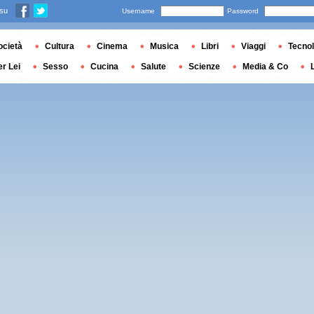
 su
Username
Password
ocietà
Cultura
Cinema
Musica
Libri
Viaggi
Tecnol
er Lei
Sesso
Cucina
Salute
Scienze
Media & Co