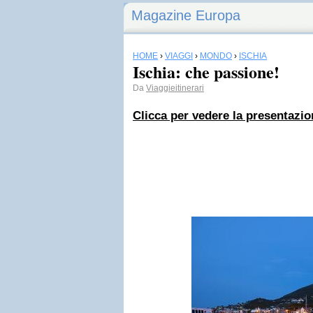
Magazine Europa
HOME
›
VIAGGI
›
MONDO
›
ISCHIA
Ischia: che passione!
Da
Viaggieitinerari
Clicca per vedere la presentazio