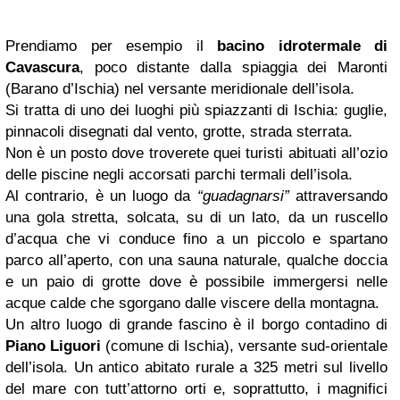
Prendiamo per esempio il
bacino idrotermale di
Cavascura
, poco distante dalla spiaggia dei Maronti
(Barano d’Ischia) nel versante meridionale dell’isola.
Si tratta di uno dei luoghi più spiazzanti di Ischia: guglie,
pinnacoli disegnati dal vento, grotte, strada sterrata.
Non è un posto dove troverete quei turisti abituati all’ozio
delle piscine negli accorsati parchi termali dell’isola.
Al contrario, è un luogo da
“guadagnarsi”
attraversando
una gola stretta, solcata, su di un lato, da un ruscello
d’acqua che vi conduce fino a un piccolo e spartano
parco all’aperto, con una sauna naturale, qualche doccia
e un paio di grotte dove è possibile immergersi nelle
acque calde che sgorgano dalle viscere della montagna.
Un altro luogo di grande fascino è il borgo contadino di
Piano Liguori
(comune di Ischia), versante sud-orientale
dell’isola. Un antico abitato rurale a 325 metri sul livello
del mare con tutt’attorno orti e, soprattutto, i magnifici