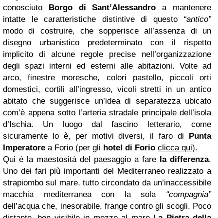
conosciuto
Borgo di Sant’Alessandro
a mantenere
intatte le caratteristiche distintive di questo
“antico”
modo di costruire, che sopperisce all’assenza di un
disegno urbanistico predeterminato con il rispetto
implicito di alcune regole precise nell’organizzazione
degli spazi interni ed esterni alle abitazioni. Volte ad
arco, finestre moresche, colori pastello, piccoli orti
domestici, cortili all’ingresso, vicoli stretti in un antico
abitato che suggerisce un’idea di separatezza ubicato
com’è appena sotto l’arteria stradale principale dell’isola
d’Ischia. Un luogo dal fascino letterario, come
sicuramente lo è, per motivi diversi, il faro di
Punta
Imperatore
a Forio (per gli
hotel di Forio
clicca qui
).
Qui è la maestosità del paesaggio a fare
la differenza
.
Uno dei fari più importanti del Mediterraneo realizzato a
strapiombo sul mare, tutto circondato da un’inaccessibile
macchia mediterranea con la sola
“compagnia”
dell’acqua che, inesorabile, frange contro gli scogli. Poco
distante, ben visibile in mezzo al mare
La Pietra della