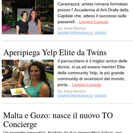
Caramazza, artista romana formatasi
presso l' Accademia di Arti Orafe della
Capitale che, atteso il successo sulle
passerell...
Leggere il seguito
Da
Anna Pernice
DIARIO PERSONALE
VIAGGI
,
Aperipiega Yelp Elite da Twins
Il ‪parrucchiere‬ è il miglior amico delle
‪donne, si sa ed essere membri Elite
della community Yelp, la più grande
community di recensioni del mondo,
porta...
Leggere il seguito
Da
Anna Pernice
DIARIO PERSONALE
VIAGGI
,
Malta e Gozo: nasce il nuovo TO
Concierge
Un progetto innovativo, fondato da due imprenditori italiani, per