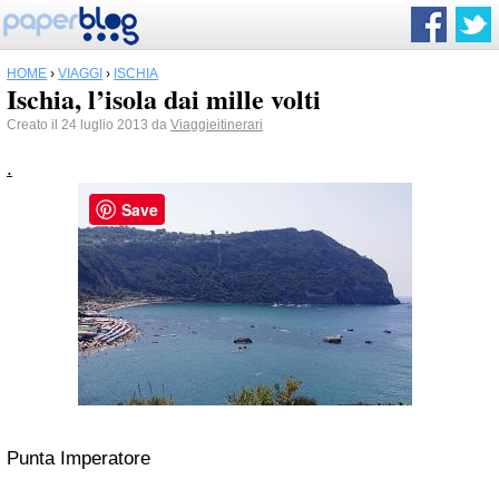
HOME
›
VIAGGI
›
ISCHIA
Ischia, l’isola dai mille volti
Creato il 24 luglio 2013 da
Viaggieitinerari
.
Save
Punta Imperatore