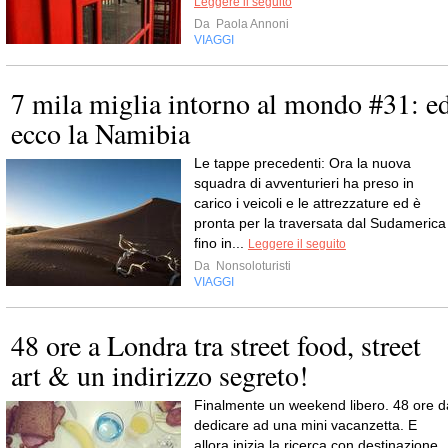
Leggere il seguito
Da
Paola Annoni
VIAGGI
7 mila miglia intorno al mondo #31: e
ecco la Namibia
Le tappe precedenti: Ora la nuova
squadra di avventurieri ha preso in
carico i veicoli e le attrezzature ed è
pronta per la traversata dal Sudamerica
fino in...
Leggere il seguito
Da
Nonsoloturisti
VIAGGI
48 ore a Londra tra street food, street
art & un indirizzo segreto!
Finalmente un weekend libero. 48 ore d
dedicare ad una mini vacanzetta. E
allora inizia la ricerca con destinazione