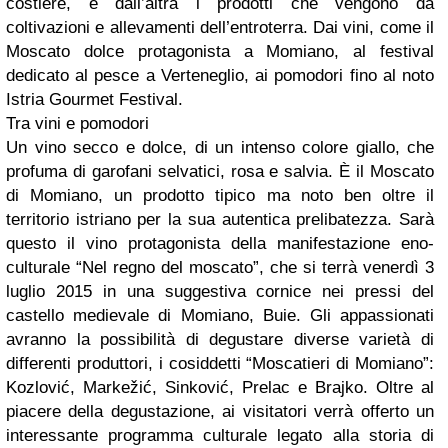
costiere, e dall’altra i prodotti che vengono da
coltivazioni e allevamenti dell’entroterra. Dai vini, come il
Moscato dolce protagonista a Momiano, al festival
dedicato al pesce a Verteneglio, ai pomodori fino al noto
Istria Gourmet Festival.
Tra vini e pomodori
Un vino secco e dolce, di un intenso colore giallo, che
profuma di garofani selvatici, rosa e salvia. È il Moscato
di Momiano, un prodotto tipico ma noto ben oltre il
territorio istriano per la sua autentica prelibatezza. Sarà
questo il vino protagonista della manifestazione eno-
culturale “Nel regno del moscato”, che si terrà venerdì 3
luglio 2015 in una suggestiva cornice nei pressi del
castello medievale di Momiano, Buie. Gli appassionati
avranno la possibilità di degustare diverse varietà di
differenti produttori, i cosiddetti “Moscatieri di Momiano”:
Kozlović, Markežić, Sinković, Prelac e Brajko. Oltre al
piacere della degustazione, ai visitatori verrà offerto un
interessante programma culturale legato alla storia di