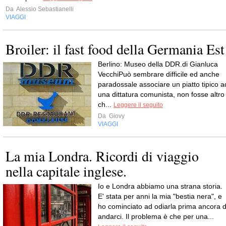
Da
Alessio Sebastianelli
VIAGGI
Broiler: il fast food della Germania Est
Berlino: Museo della DDR.di Gianluca
VecchiPuò sembrare difficile ed anche
paradossale associare un piatto tipico a
una dittatura comunista, non fosse altro
ch...
Leggere il seguito
Da
Giovy
VIAGGI
La mia Londra. Ricordi di viaggio
nella capitale inglese.
Io e Londra abbiamo una strana storia.
E' stata per anni la mia "bestia nera", e
ho cominciato ad odiarla prima ancora d
andarci. Il problema è che per una...