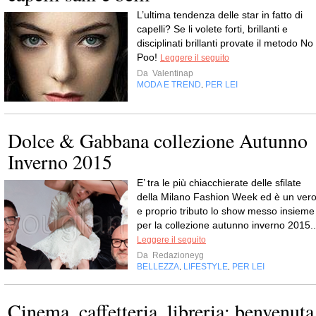
L’ultima tendenza delle star in fatto di
capelli? Se li volete forti, brillanti e
disciplinati brillanti provate il metodo No
Poo!
Leggere il seguito
Da
Valentinap
MODA E TREND
PER LEI
,
Dolce & Gabbana collezione Autunno
Inverno 2015
E’ tra le più chiacchierate delle sfilate
della Milano Fashion Week ed è un ver
e proprio tributo lo show messo insieme
per la collezione autunno inverno 2015..
Leggere il seguito
Da
Redazioneyg
BELLEZZA
LIFESTYLE
PER LEI
,
,
Cinema, caffetteria, libreria: benvenuta