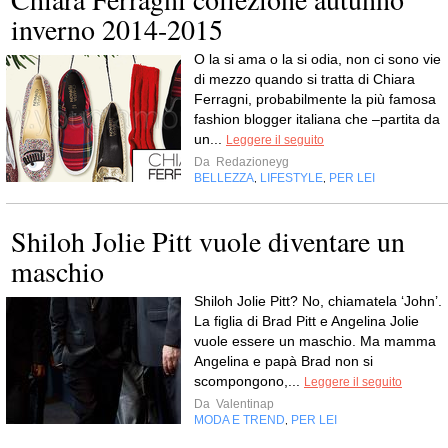
inverno 2014-2015
O la si ama o la si odia, non ci sono vie
di mezzo quando si tratta di Chiara
Ferragni, probabilmente la più famosa
fashion blogger italiana che –partita da
un...
Leggere il seguito
Da
Redazioneyg
BELLEZZA
LIFESTYLE
PER LEI
,
,
Shiloh Jolie Pitt vuole diventare un
maschio
Shiloh Jolie Pitt? No, chiamatela ‘John’.
La figlia di Brad Pitt e Angelina Jolie
vuole essere un maschio. Ma mamma
Angelina e papà Brad non si
scompongono,...
Leggere il seguito
Da
Valentinap
MODA E TREND
PER LEI
,