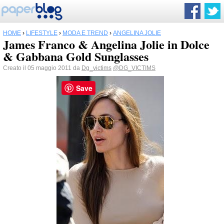
HOME
›
LIFESTYLE
›
MODA E TREND
›
ANGELINA JOLIE
James Franco & Angelina Jolie in Dolce
& Gabbana Gold Sunglasses
Creato il 05 maggio 2011 da
Dg_victims
@DG_VICTIMS
Save