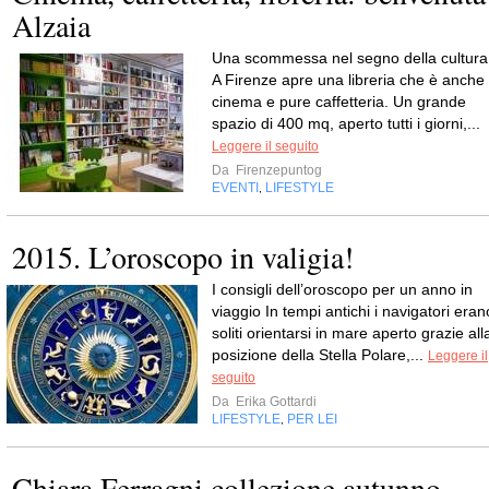
Alzaia
Una scommessa nel segno della cultura
A Firenze apre una libreria che è anche
cinema e pure caffetteria. Un grande
spazio di 400 mq, aperto tutti i giorni,...
Leggere il seguito
Da
Firenzepuntog
EVENTI
LIFESTYLE
,
2015. L’oroscopo in valigia!
I consigli dell’oroscopo per un anno in
viaggio In tempi antichi i navigatori eran
soliti orientarsi in mare aperto grazie all
posizione della Stella Polare,...
Leggere il
seguito
Da
Erika Gottardi
LIFESTYLE
PER LEI
,
Chiara Ferragni collezione autunno