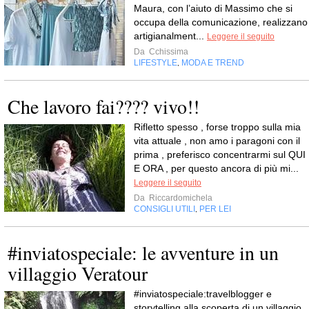
Maura, con l’aiuto di Massimo che si
occupa della comunicazione, realizzano
artigianalment...
Leggere il seguito
Da
Cchissima
LIFESTYLE
MODA E TREND
,
Che lavoro fai???? vivo!!
Rifletto spesso , forse troppo sulla mia
vita attuale , non amo i paragoni con il
prima , preferisco concentrarmi sul QUI
E ORA , per questo ancora di più mi...
Leggere il seguito
Da
Riccardomichela
CONSIGLI UTILI
PER LEI
,
#inviatospeciale: le avventure in un
villaggio Veratour
#inviatospeciale:travelblogger e
storytelling alla scoperta di un villaggio