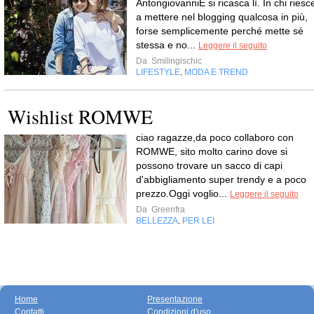
AntongiovanniE si ricasca lì. In chi riesc
a mettere nel blogging qualcosa in più,
forse semplicemente perché mette sé
stessa e no...
Leggere il seguito
Da
Smilingischic
LIFESTYLE
MODA E TREND
,
Wishlist ROMWE
ciao ragazze,da poco collaboro con
ROMWE, sito molto carino dove si
possono trovare un sacco di capi
d'abbigliamento super trendy e a poco
prezzo.Oggi voglio...
Leggere il seguito
Da
Greenfra
BELLEZZA
PER LEI
,
Home
Presentazione
Contatti
Condizioni d'uso