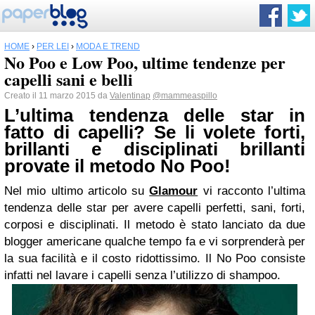
HOME
›
PER LEI
›
MODA E TREND
No Poo e Low Poo, ultime tendenze per
capelli sani e belli
Creato il 11 marzo 2015 da
Valentinap
@mammeaspillo
L’ultima tendenza delle star in
fatto di capelli? Se li volete forti,
brillanti e disciplinati brillanti
provate il metodo No Poo!
Nel mio ultimo articolo su
Glamour
vi racconto l’ultima
tendenza delle star per avere capelli perfetti, sani, forti,
corposi e disciplinati. Il metodo è stato lanciato da due
blogger americane qualche tempo fa e vi sorprenderà per
la sua facilità e il costo ridottissimo. Il No Poo consiste
infatti nel lavare i capelli senza l’utilizzo di shampoo.