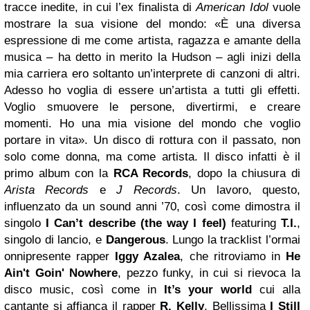
tracce inedite, in cui l’ex finalista di
American Idol
vuole
mostrare la sua visione del mondo: «È una diversa
espressione di me come artista, ragazza e amante della
musica – ha detto in merito la Hudson – agli inizi della
mia carriera ero soltanto un’interprete di canzoni di altri.
Adesso ho voglia di essere un’artista a tutti gli effetti.
Voglio smuovere le persone, divertirmi, e creare
momenti. Ho una mia visione del mondo che voglio
portare in vita».
Un disco di rottura con il passato, non
solo come donna, ma come artista. Il disco infatti è il
primo album con la
RCA Records
, dopo la chiusura di
Arista Records
e
J Records
. Un lavoro, questo,
influenzato da un sound anni ’70, così come dimostra il
singolo
I Can’t describe (the way I feel)
featuring
T.I.
,
singolo di lancio, e
Dangerous
.
Lungo la tracklist l’ormai
onnipresente rapper
Iggy Azalea
, che ritroviamo in
He
Ain't Goin' Nowhere
, pezzo funky, in cui si rievoca la
disco music, così come in
It’s your world
cui alla
cantante si affianca il rapper
R. Kelly
.
Bellissima
I Still