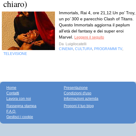
chiaro)
Immortals, Rai 4, ore 21,12.Un po’ Troy,
un po’ 300 e parecchio Clash of Titans.
Questo Immortals aggiorna il peplum
all’età del fantasy e dei super eroi
Marvel.
Leggere il seguito
Da
Luigilocatelli
CINEMA
CULTURA
PROGRAMMI TV
,
,
,
TELEVISIONE
Home
Presentazione
Contatti
Condizioni d'uso
Lavora con noi
Informazioni azienda
Rassegna stampa
Proponi il tuo blog
F.A.Q.
Gestisci i cookie