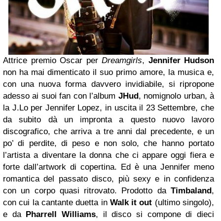
Attrice premio Oscar per
Dreamgirls
,
Jennifer Hudson
non ha mai dimenticato il suo primo amore, la musica e,
con una nuova forma davvero invidiabile, si ripropone
adesso ai suoi fan con l’album
JHud
, nomignolo urban, à
la J.Lo per Jennifer Lopez, in uscita il 23 Settembre, che
da subito dà un impronta a questo nuovo lavoro
discografico, che arriva a tre anni dal precedente, e un
po’ di perdite, di peso e non solo, che hanno portato
l’artista a diventare la donna che ci appare oggi fiera e
forte dall’artwork di copertina. Ed è una Jennifer meno
romantica del passato disco, più sexy e in confidenza
con un corpo quasi ritrovato.
Prodotto da
Timbaland
,
con cui la cantante duetta in
Walk it out
(ultimo singolo),
e da
Pharrell
Williams
, il disco si compone di dieci