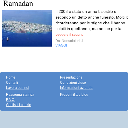
Ramadan
Il 2008 è stato un anno bisestile e
secondo un detto anche funesto. Molti l
ricorderanno per le sfighe che li hanno
colpiti in quell'anno, ma anche per la...
Leggere il seguito
Da
Nonsoloturisti
VIAGGI
Home
Presentazione
Contatti
Condizioni d'uso
Lavora con noi
Informazioni azienda
Rassegna stampa
Proponi il tuo blog
F.A.Q.
Gestisci i cookie