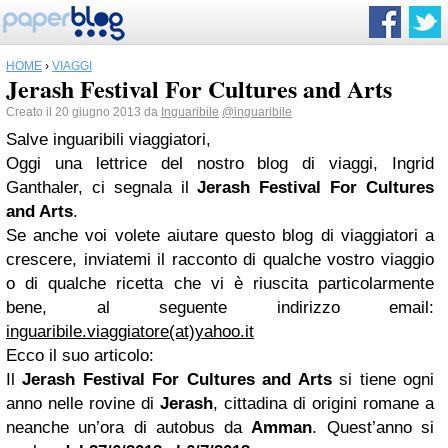
HOME
›
VIAGGI
Jerash Festival For Cultures and Arts
Creato il 20 giugno 2013 da
Inguaribile
@inguaribile
Salve inguaribili viaggiatori,
Oggi una lettrice del nostro blog di viaggi, Ingrid
Ganthaler, ci segnala il
Jerash Festival For Cultures
and Arts
.
Se anche voi volete aiutare questo blog di viaggiatori a
crescere, inviatemi il racconto di qualche vostro viaggio
o di qualche ricetta che vi è riuscita particolarmente
bene, al seguente indirizzo email:
inguaribile.viaggiatore(at)yahoo.it
Ecco il suo articolo:
Il
Jerash Festival For Cultures and Arts
si tiene ogni
anno nelle rovine di
Jerash
, cittadina di origini romane a
neanche un’ora di autobus da
Amman
. Quest’anno si