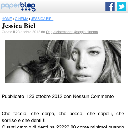
HOME
›
CINEMA
›
JESSICA BIEL
Jessica Biel
Creato il 23 ottobre 2012 da
Oggialcinemanet
@oggialcinema
Pubblicato il 23 ottobre 2012 con Nessun Commento
Che faccia, che corpo, che bocca, che capelli, che
sorriso e che denti!!!
Quanti cavolo di denti ha ????? 80 come minimo! quando