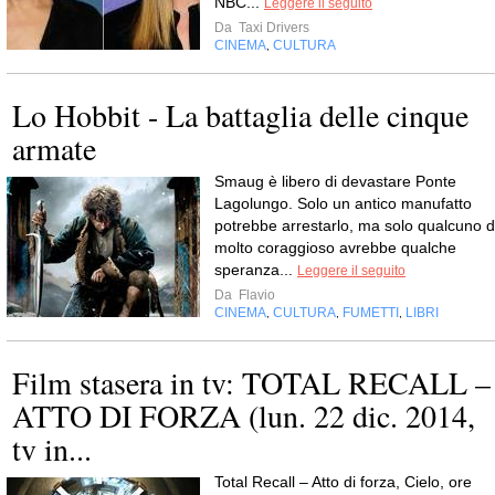
NBC...
Leggere il seguito
Da
Taxi Drivers
CINEMA
CULTURA
,
Lo Hobbit - La battaglia delle cinque
armate
Smaug è libero di devastare Ponte
Lagolungo. Solo un antico manufatto
potrebbe arrestarlo, ma solo qualcuno d
molto coraggioso avrebbe qualche
speranza...
Leggere il seguito
Da
Flavio
CINEMA
CULTURA
FUMETTI
LIBRI
,
,
,
Film stasera in tv: TOTAL RECALL –
ATTO DI FORZA (lun. 22 dic. 2014,
tv in...
Total Recall – Atto di forza, Cielo, ore