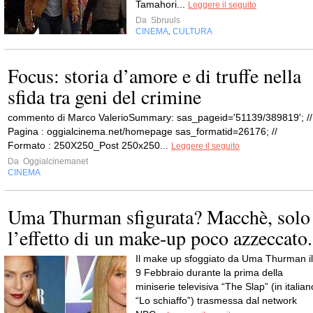
Tamahori...
Leggere il seguito
Da
Sbruuls
CINEMA
CULTURA
,
Focus: storia d’amore e di truffe nella
sfida tra geni del crimine
commento di Marco ValerioSummary: sas_pageid='51139/389819'; //
Pagina : oggialcinema.net/homepage sas_formatid=26176; //
Formato : 250X250_Post 250x250...
Leggere il seguito
Da
Oggialcinemanet
CINEMA
Uma Thurman sfigurata? Macchè, solo
l’effetto di un make-up poco azzeccato.
Il make up sfoggiato da Uma Thurman il
9 Febbraio durante la prima della
miniserie televisiva “The Slap” (in italian
“Lo schiaffo”) trasmessa dal network