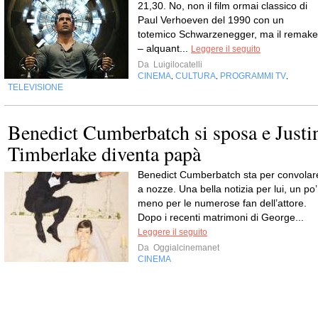
21,30. No, non il film ormai classico di
Paul Verhoeven del 1990 con un
totemico Schwarzenegger, ma il remake
– alquant...
Leggere il seguito
Da
Luigilocatelli
CINEMA
CULTURA
PROGRAMMI TV
,
,
,
TELEVISIONE
Benedict Cumberbatch si sposa e Justi
Timberlake diventa papà
Benedict Cumberbatch sta per convolar
a nozze. Una bella notizia per lui, un po’
meno per le numerose fan dell’attore.
Dopo i recenti matrimoni di George...
Leggere il seguito
Da
Oggialcinemanet
CINEMA