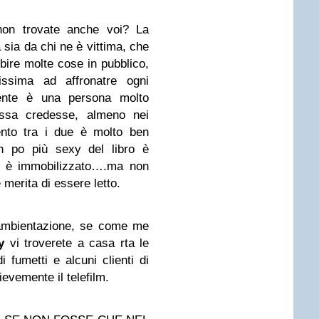
 non trovate anche voi? La
a sia da chi ne è vittima, che
bire molte cose in pubblico,
ssima ad affronatre ogni
ente è una persona molto
essa credesse, almeno nei
ento tra i due è molto ben
n po più sexy del libro è
lui è immobilizzato….ma non
e merita di essere letto.
’ambientazione, se come me
y
vi troverete a casa rta le
i fumetti e alcuni clienti di
evemente il telefilm.