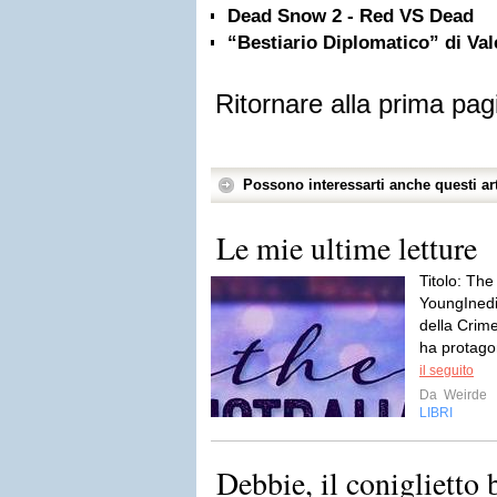
Dead Snow 2 - Red VS Dead
“Bestiario Diplomatico” di Val
Ritornare alla prima pag
Possono interessarti anche questi art
Le mie ultime letture
Titolo: The
YoungInedit
della Crim
ha protagon
il seguito
Da
Weirde
LIBRI
Debbie, il coniglietto