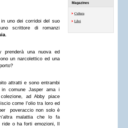
Magazines
Cultura
in uno dei corridoi del suo
Libri
no scrittore di romanzi
sia
.
by prenderà una nuova ed
ono un narcolettico ed una
pporto?
to attratti e sono entrambi
se in comune Jasper ama i
colezione, ad Abby piace
scio come l’olio tra loro ed
sper poveraccio non solo è
n’altra malattia che lo fa
ide o ha forti emozioni, Il