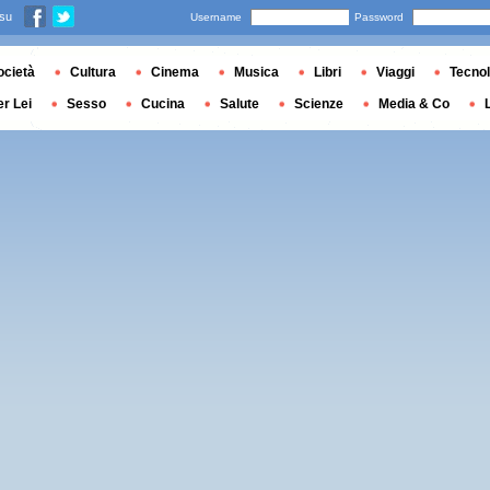
 su
Username
Password
ocietà
Cultura
Cinema
Musica
Libri
Viaggi
Tecnol
er Lei
Sesso
Cucina
Salute
Scienze
Media & Co