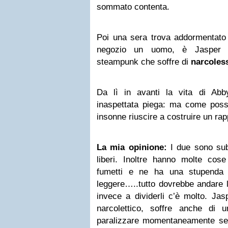
sommato contenta.
Poi una sera trova addormentato 
negozio un uomo, è Jasper u
steampunk che soffre di
narcoles
Da lì in avanti la vita di Ab
inaspettata piega: ma come poss
insonne riuscire a costruire un ra
La mia opinione:
I due sono subi
liberi. Inoltre hanno molte co
fumetti e ne ha una stupenda 
leggere…..tutto dovrebbe andare li
invece a dividerli c’è molto. Ja
narcolettico, soffre anche di u
paralizzare momentaneamente se r