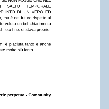
I SE NON FOSSE CHE NEL
UN SALTO TEMPORALE
PPUNTO DI UN VERO ED
ma è nel futuro rispetto al
nte voluto un bel chiarimento
l lieto fine, ci stava proprio.
mi è piaciuta tanto e anche
tato molto più lento.
erie perpetua - Community