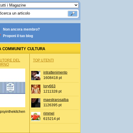
Non ancora membro?
Proponi il tuo blog
A COMMUNITY CULTURA
AUTORE DEL
TOP UTENTI
ORNO
intrattenimento
1608418 pt
lory663
1211328 pt
maestrarosalba
1126395 pt
psyinthekitchen
rimmel
615214 pt