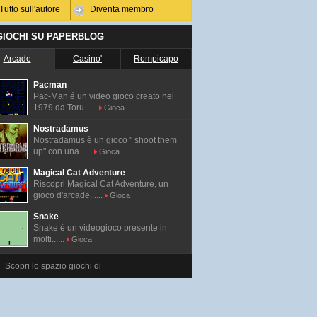
Tutto sull'autore
Diventa membro
 GIOCHI SU PAPERBLOG
Arcade
Casino'
Rompicapo
Pacman
Pac-Man é un video gioco creato nel
1979 da Toru......
Gioca
Nostradamus
Nostradamus è un gioco " shoot them
up" con una......
Gioca
Magical Cat Adventure
Riscopri Magical Cat Adventure, un
gioco d'arcade......
Gioca
Snake
Snake è un videogioco presente in
molti......
Gioca
Scopri lo spazio giochi di