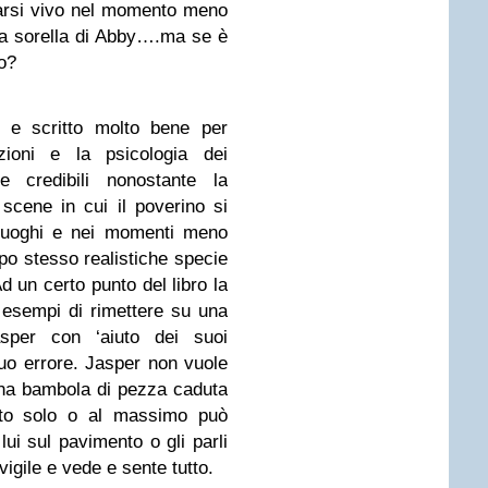
ifarsi vivo nel momento meno
la sorella di Abby….ma se è
o?
o e scritto molto bene per
zioni e la psicologia dei
e credibili nonostante la
scene in cui il poverino si
 luoghi e nei momenti meno
po stesso realistiche specie
d un certo punto del libro la
 esempi di rimettere su una
sper con ‘aiuto dei suoi
uo errore. Jasper non vuole
na bambola di pezza caduta
iato solo o al massimo può
ui sul pavimento o gli parli
igile e vede e sente tutto.