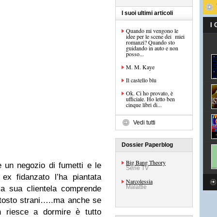
I suoi ultimi articoli
I
Quando mi vengono le
idee per le scene dei miei
romanzi? Quando sto
guidando in auto e non
posso...
M. M. Kaye
Il castello blu
Ok. Ci ho provato, è
ufficiale. Ho letto ben
cinque libri di...
Vedi tutti
Dossier Paperblog
Big Bang Theory
un negozio di fumetti e le
Serie TV
ex fidanzato l’ha piantata
Narcolessia
Malattie
 la sua clientela comprende
ttosto strani…..ma anche se
 riesce a dormire è tutto