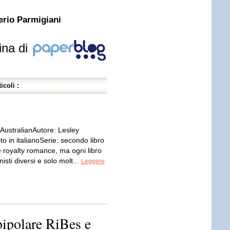
erio Parmigiani
ina di
icoli :
 AustralianAutore: Lesley
o in italianoSerie: secondo libro
e royalty romance, ma ogni libro
isti diversi e solo molt...
Leggere
 bipolare RiBes e