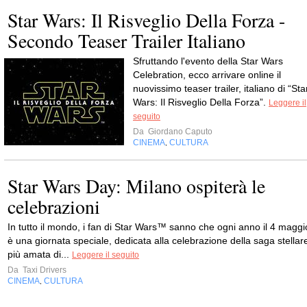
Star Wars: Il Risveglio Della Forza -
Secondo Teaser Trailer Italiano
Sfruttando l'evento della Star Wars
Celebration, ecco arrivare online il
nuovissimo teaser trailer, italiano di “Sta
Wars: Il Risveglio Della Forza”.
Leggere il
seguito
Da
Giordano Caputo
CINEMA
CULTURA
,
Star Wars Day: Milano ospiterà le
celebrazioni
In tutto il mondo, i fan di Star Wars™ sanno che ogni anno il 4 maggi
è una giornata speciale, dedicata alla celebrazione della saga stellar
più amata di...
Leggere il seguito
Da
Taxi Drivers
CINEMA
CULTURA
,