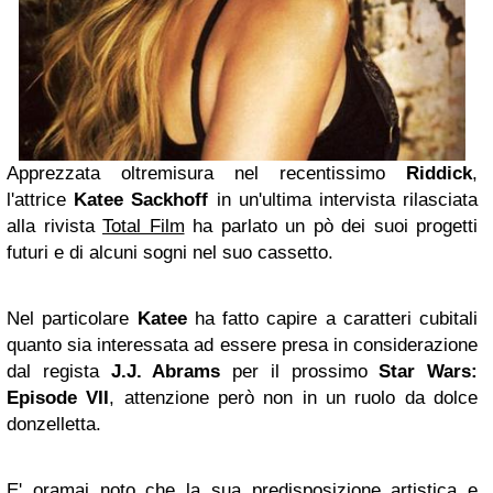
Apprezzata oltremisura nel recentissimo
Riddick
,
l'attrice
Katee Sackhoff
in un'ultima intervista rilasciata
alla rivista
Total Film
ha parlato un pò dei suoi progetti
futuri e di alcuni sogni nel suo cassetto.
Nel particolare
Katee
ha fatto capire a caratteri cubitali
quanto sia interessata ad essere presa in considerazione
dal regista
J.J. Abrams
per il prossimo
Star Wars:
Episode VII
, attenzione però non in un ruolo da dolce
donzelletta.
E' oramai noto che la sua predisposizione artistica e