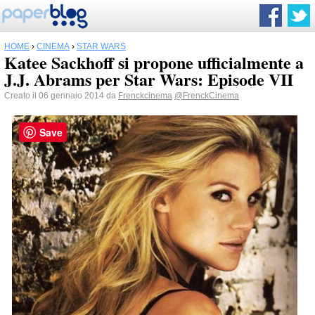
HOME
›
CINEMA
›
STAR WARS
Katee Sackhoff si propone ufficialmente a
J.J. Abrams per Star Wars: Episode VII
Creato il 06 gennaio 2014 da
Frenckcinema
@FrenckCinema
Save