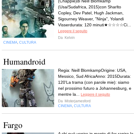
(Chappie)di Neill Blomkamp
(Usa/Sudafrica, 2015)con Sharlto
Copley, Dev Patel, Hugh Jackman,
Sigourney Weaver, "Ninja", Yolandi
Visserdurata: 120 minuti★☆☆☆☆Ci...
Leggere il seguito
Da
Kelvin
CINEMA
CULTURA
,
Humandroid
Regia: Neill BlomkampOrigine: USA,
Messico, Sud AfricaAnno: 2015Durata:
120'La trama (con parole mie): siamo
nel prossimo futuro a Johannesburg, e
mentre la...
Leggere il seguito
Da
Misterjamesford
CINEMA
CULTURA
,
Fargo
A chi può venire in mente di far rapire la