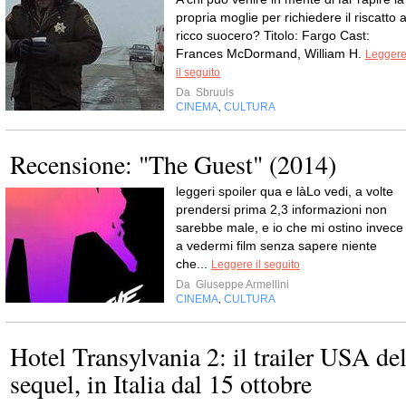
propria moglie per richiedere il riscatto a
ricco suocero? Titolo: Fargo Cast:
Frances McDormand, William H.
Legger
il seguito
Da
Sbruuls
CINEMA
CULTURA
,
Recensione: "The Guest" (2014)
leggeri spoiler qua e làLo vedi, a volte
prendersi prima 2,3 informazioni non
sarebbe male, e io che mi ostino invece
a vedermi film senza sapere niente
che...
Leggere il seguito
Da
Giuseppe Armellini
CINEMA
CULTURA
,
Hotel Transylvania 2: il trailer USA de
sequel, in Italia dal 15 ottobre