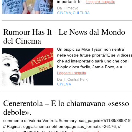
importanti. In...
Leggere il seguito
Da
Filmedvd
CINEMA
CULTURA
,
Rumour Has It - Le News dal Mondo
del Cinema
Un biopic su Mike Tyson non rientra
nelle vostre future priorità?E se vi dicess
che ad interpretarlo sarà uno che con i
biopic gioca facile, Jamie Foxx, e a...
Leggere il seguito
Da
In Central Perk
CINEMA
Cenerentola – E lo chiamavano «sesso
debole».
commento di Valeria VentrellaSummary: sas_pageid='51139/389819'
// Pagina : oggialcinema.net/homepage sas_formatid=26176; //