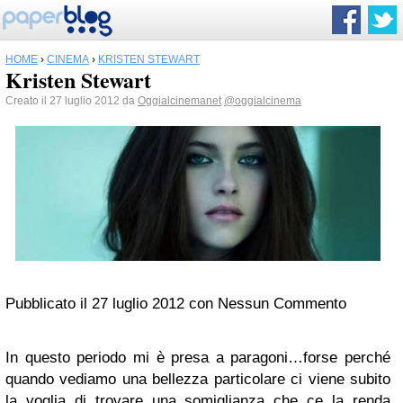
HOME
›
CINEMA
›
KRISTEN STEWART
Kristen Stewart
Creato il 27 luglio 2012 da
Oggialcinemanet
@oggialcinema
Pubblicato il 27 luglio 2012 con Nessun Commento
In questo periodo mi è presa a paragoni…forse perché
quando vediamo una bellezza particolare ci viene subito
la voglia di trovare una somiglianza che ce la renda