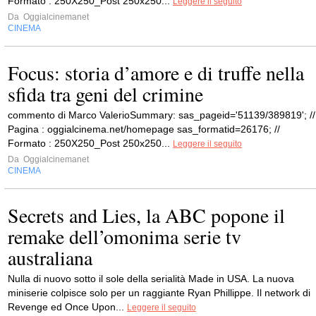
Formato : 250X250_Post 250x250...
Leggere il seguito
Da
Oggialcinemanet
CINEMA
Focus: storia d’amore e di truffe nella
sfida tra geni del crimine
commento di Marco ValerioSummary: sas_pageid='51139/389819'; //
Pagina : oggialcinema.net/homepage sas_formatid=26176; //
Formato : 250X250_Post 250x250...
Leggere il seguito
Da
Oggialcinemanet
CINEMA
Secrets and Lies, la ABC popone il
remake dell’omonima serie tv
australiana
Nulla di nuovo sotto il sole della serialità Made in USA. La nuova
miniserie colpisce solo per un raggiante Ryan Phillippe. Il network di
Revenge ed Once Upon...
Leggere il seguito