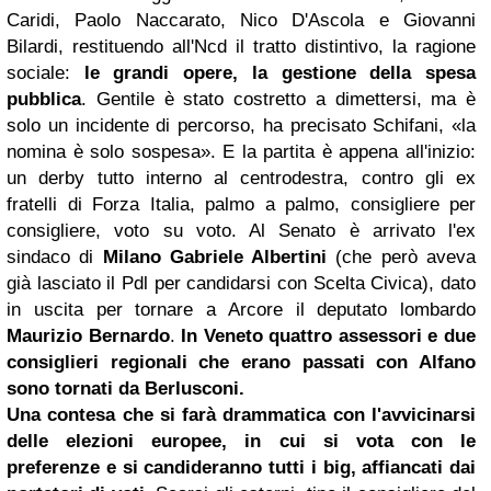
Caridi, Paolo Naccarato, Nico D'Ascola e Giovanni
Bilardi, restituendo all'Ncd il tratto distintivo, la ragione
sociale:
le grandi opere, la gestione della spesa
pubblica
. Gentile è stato costretto a dimettersi, ma è
solo un incidente di percorso, ha precisato Schifani, «la
nomina è solo sospesa». E la partita è appena all'inizio:
un derby tutto interno al centrodestra, contro gli ex
fratelli di Forza Italia, palmo a palmo, consigliere per
consigliere, voto su voto. Al Senato è arrivato l'ex
sindaco di
Milano
Gabriele Albertini
(che però aveva
già lasciato il Pdl per candidarsi con Scelta Civica), dato
in uscita per tornare a Arcore il deputato lombardo
Maurizio Bernardo
.
In
Veneto
quattro assessori e due
consiglieri regionali che erano passati con Alfano
sono tornati da Berlusconi.
Una contesa che si farà drammatica con l'avvicinarsi
delle elezioni europee, in cui si vota con le
preferenze e si candideranno tutti i big, affiancati dai