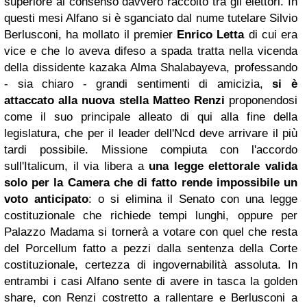
superiore al consenso davvero raccolto tra gli elettori. In
questi mesi Alfano si è sganciato dal nume tutelare Silvio
Berlusconi, ha mollato il premier
Enrico Letta
di cui era
vice e che lo aveva difeso a spada tratta nella vicenda
della dissidente kazaka Alma Shalabayeva, professando
- sia chiaro - grandi sentimenti di amicizia,
si è
attaccato alla nuova stella Matteo Renzi
proponendosi
come il suo principale alleato di qui alla fine della
legislatura, che per il leader dell'Ncd deve arrivare il più
tardi possibile. Missione compiuta con l'accordo
sull'Italicum, il via libera a
una legge elettorale valida
solo per la Camera che di fatto rende impossibile un
voto anticipato
: o si elimina il Senato con una legge
costituzionale che richiede tempi lunghi, oppure per
Palazzo Madama si tornerà a votare con quel che resta
del Porcellum fatto a pezzi dalla sentenza della Corte
costituzionale, certezza di ingovernabilità assoluta. In
entrambi i casi Alfano sente di avere in tasca la golden
share, con Renzi costretto a rallentare e Berlusconi a