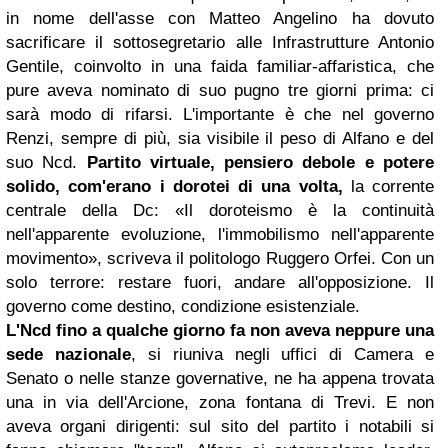
in nome dell'asse con Matteo Angelino ha dovuto
sacrificare il sottosegretario alle Infrastrutture Antonio
Gentile, coinvolto in una faida familiar-affaristica, che
pure aveva nominato di suo pugno tre giorni prima: ci
sarà modo di rifarsi. L'importante è che nel governo
Renzi, sempre di più, sia visibile il peso di Alfano e del
suo Ncd.
Partito virtuale,
pensiero debole
e potere
solido, com'erano i dorotei di una volta,
la corrente
centrale della Dc: «Il doroteismo è la continuità
nell'apparente evoluzione, l'immobilismo nell'apparente
movimento», scriveva il politologo Ruggero Orfei. Con un
solo terrore: restare fuori, andare all'opposizione. Il
governo come destino, condizione esistenziale.
L'Ncd fino a qualche giorno fa non aveva neppure una
sede nazionale
, si riuniva negli uffici di Camera e
Senato o nelle stanze governative, ne ha appena trovata
una in via dell'Arcione, zona fontana di Trevi. E non
aveva organi dirigenti: sul sito del partito i notabili si