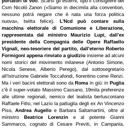
portatori di voti
. Scarsi gli esterni, tipo il consigliere del
Csm Nicolò Zanon («Siamo in diecimila alla convention,
nessuno potrà negare che è nata una forza politica
nuova», twitta felice).
L'Ncd può contare sulla
macchina elettorale di Comunione e Liberazione,
rappresentata dal ministro Maurizio Lupi, dall'ex
presidente della Compagnia delle Opere Raffaello
Vignali, neo-tesoriere del partito, dall'eterno
Roberto
Formigoni
appena rinviato a giudizio
insieme ad alcuni
nomi storici del movimento milanese (Antonio Simone,
Nicola Senese, Alberto Perego), dal sottosegretario
all'Istruzione Gabriele Toccafondi, fiorentino come Renzi.
Ma i veri bacini elettorali sono da
Roma
in giù: in
Puglia
c'è il super-votato Massimo Cassano, 19mila preferenze
alle ultime regionali, nemico del lealista berlusconiano
Raffaele Fitto, nel Lazio la pattuglia degli ex An Vincenzo
Piso,
Andrea Augello
e Barbara Saltamartini, oltre al
ministro
Beatrice Lorenzin
e al potente Gianni
Sammarco, cognato di Cesare Previti, in Campania,