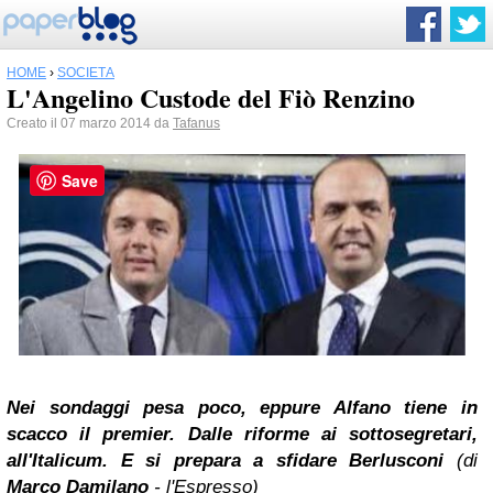
HOME
›
SOCIETÀ
L'Angelino Custode del Fiò Renzino
Creato il 07 marzo 2014 da
Tafanus
Save
Nei sondaggi pesa poco, eppure Alfano tiene in
scacco il premier. Dalle riforme ai sottosegretari,
all'Italicum. E si prepara a sfidare Berlusconi
(di
Marco Damilano
- l'Espresso)