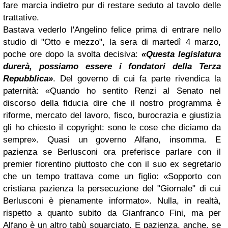
fare marcia indietro pur di restare seduto al tavolo delle
trattative.
Bastava vederlo l'Angelino felice prima di entrare nello
studio di "Otto e mezzo", la sera di martedì 4 marzo,
poche ore dopo la svolta decisiva:
«Questa legislatura
durerà, possiamo essere i fondatori della Terza
Repubblica»
. Del governo di cui fa parte rivendica la
paternità: «Quando ho sentito Renzi al Senato nel
discorso della fiducia dire che il nostro programma è
riforme, mercato del lavoro, fisco, burocrazia e giustizia
gli ho chiesto il copyright: sono le cose che diciamo da
sempre». Quasi un governo Alfano, insomma. E
pazienza se Berlusconi ora preferisce parlare con il
premier fiorentino piuttosto che con il suo ex segretario
che un tempo trattava come un figlio: «Sopporto con
cristiana pazienza la persecuzione del "Giornale" di cui
Berlusconi è pienamente informato». Nulla, in realtà,
rispetto a quanto subito da Gianfranco Fini, ma per
Alfano è un altro tabù squarciato. E pazienza, anche, se