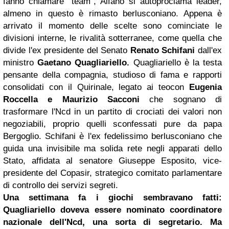
fanno chiamare "team", Alfano si autoproclama leader,
almeno in questo è rimasto berlusconiano. Appena è
arrivato il momento delle scelte sono cominciate le
divisioni interne, le rivalità sotterranee, come quella che
divide l'ex presidente del Senato
Renato Schifani
dall'ex
ministro
Gaetano Quagliariello
.
Quagliariello è la testa
pensante della compagnia, studioso di fama e rapporti
consolidati con il Quirinale, legato ai teocon
Eugenia
Roccella
e Maurizio Sacconi
che sognano di
trasformare l'Ncd in un partito di crociati dei valori non
negoziabili, proprio quelli sconfessati pure da papa
Bergoglio. Schifani è l'ex fedelissimo berlusconiano che
guida una invisibile ma solida rete negli apparati dello
Stato, affidata al senatore Giuseppe Esposito, vice-
presidente del Copasir, strategico comitato parlamentare
di controllo dei servizi segreti.
Una settimana fa i giochi sembravano fatti:
Quagliariello doveva essere nominato coordinatore
nazionale dell'Ncd, una sorta di segretario. Ma