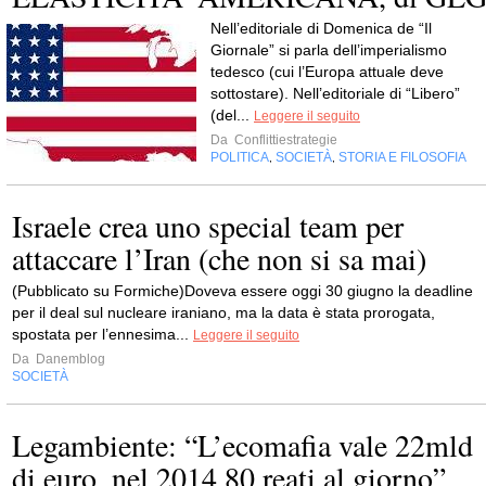
Nell’editoriale di Domenica de “Il
Giornale” si parla dell’imperialismo
tedesco (cui l’Europa attuale deve
sottostare). Nell’editoriale di “Libero”
(del...
Leggere il seguito
Da
Conflittiestrategie
POLITICA
SOCIETÀ
STORIA E FILOSOFIA
,
,
Israele crea uno special team per
attaccare l’Iran (che non si sa mai)
(Pubblicato su Formiche)Doveva essere oggi 30 giugno la deadline
per il deal sul nucleare iraniano, ma la data è stata prorogata,
spostata per l’ennesima...
Leggere il seguito
Da
Danemblog
SOCIETÀ
Legambiente: “L’ecomafia vale 22mld
di euro, nel 2014 80 reati al giorno”