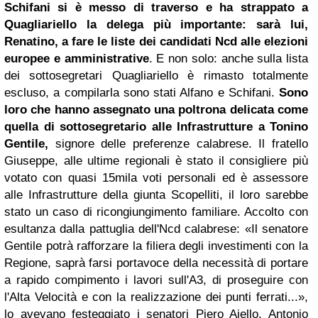
Schifani si è messo di traverso e ha strappato a
Quagliariello la delega più importante: sarà lui,
Renatino, a fare le liste dei candidati Ncd alle elezioni
europee e amministrative
. E non solo: anche sulla lista
dei sottosegretari Quagliariello è rimasto totalmente
escluso, a compilarla sono stati Alfano e Schifani.
Sono
loro che hanno assegnato una poltrona delicata come
quella di sottosegretario alle Infrastrutture a Tonino
Gentile,
signore delle preferenze calabrese. Il fratello
Giuseppe, alle ultime regionali è stato il consigliere più
votato con quasi 15mila voti personali ed è assessore
alle Infrastrutture della giunta Scopelliti, il loro sarebbe
stato un caso di ricongiungimento familiare. Accolto con
esultanza dalla pattuglia dell'Ncd calabrese: «Il senatore
Gentile potrà rafforzare la filiera degli investimenti con la
Regione, saprà farsi portavoce della necessità di portare
a rapido compimento i lavori sull'A3, di proseguire con
l'Alta Velocità e con la realizzazione dei punti ferrati...»,
lo avevano festeggiato i senatori Piero Aiello, Antonio