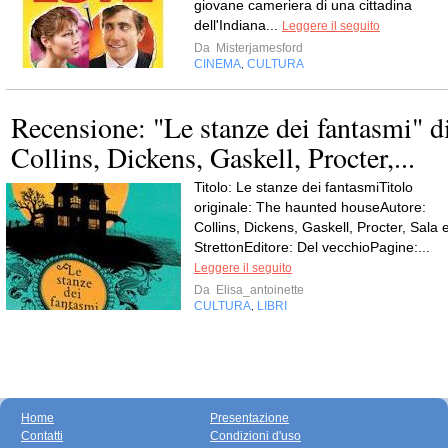
giovane cameriera di una cittadina
dell'Indiana...
Leggere il seguito
Da
Misterjamesford
CINEMA
CULTURA
,
Recensione: "Le stanze dei fantasmi" d
Collins, Dickens, Gaskell, Procter,...
Titolo: Le stanze dei fantasmiTitolo
originale: The haunted houseAutore:
Collins, Dickens, Gaskell, Procter, Sala 
StrettonEditore: Del vecchioPagine:...
Leggere il seguito
Da
Elisa_antoinette
CULTURA
LIBRI
,
Home
Presentazione
Contatti
Condizioni d'uso