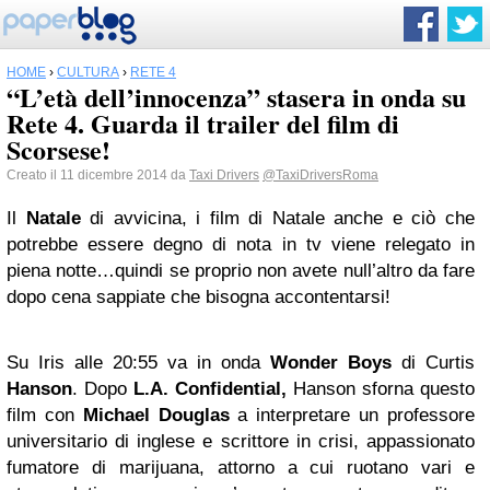
HOME
›
CULTURA
›
RETE 4
“L’età dell’innocenza” stasera in onda su
Rete 4. Guarda il trailer del film di
Scorsese!
Creato il 11 dicembre 2014 da
Taxi Drivers
@TaxiDriversRoma
Il
Natale
di avvicina, i film di Natale anche e ciò che
potrebbe essere degno di nota in tv viene relegato in
piena notte…quindi se proprio non avete null’altro da fare
dopo cena sappiate che bisogna accontentarsi!
Su Iris alle 20:55 va in onda
Wonder Boys
di Curtis
Hanson
. Dopo
L.A. Confidential,
Hanson sforna questo
film con
Michael Douglas
a interpretare un professore
universitario di inglese e scrittore in crisi, appassionato
fumatore di marijuana, attorno a cui ruotano vari e