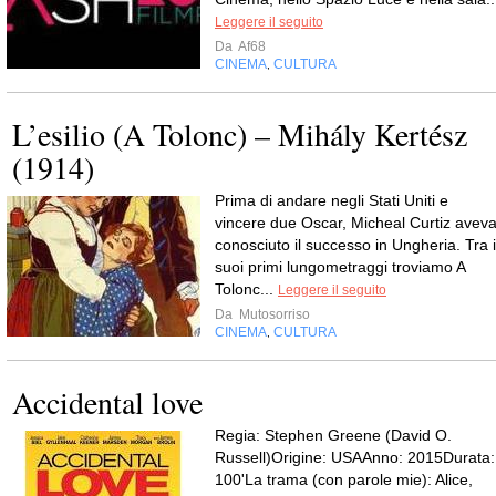
Leggere il seguito
Da
Af68
CINEMA
CULTURA
,
L’esilio (A Tolonc) – Mihály Kertész
(1914)
Prima di andare negli Stati Uniti e
vincere due Oscar, Micheal Curtiz avev
conosciuto il successo in Ungheria. Tra i
suoi primi lungometraggi troviamo A
Tolonc...
Leggere il seguito
Da
Mutosorriso
CINEMA
CULTURA
,
Accidental love
Regia: Stephen Greene (David O.
Russell)Origine: USAAnno: 2015Durata:
100'La trama (con parole mie): Alice,