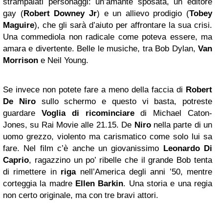
strampalati personaggi: un’amante sposata, un editore
gay (
Robert Downey Jr
) e un allievo prodigio (
Tobey
Maguire
), che gli sarà d’aiuto per affrontare la sua crisi.
Una commediola non radicale come poteva essere, ma
amara e divertente. Belle le musiche, tra Bob Dylan,
Van
Morrison
e Neil Young.
Se invece non potete fare a meno della faccia di
Robert
De Niro
sullo schermo e questo vi basta, potreste
guardare
Voglia di ricominciare
di Michael Caton-
Jones, su Rai Movie alle 21.15. De
Niro
nella parte di un
uomo grezzo, violento ma carismatico come solo lui sa
fare. Nel film c’è anche un giovanissimo
Leonardo Di
Caprio
, ragazzino un po’ ribelle che il grande Bob tenta
di rimettere in
riga
nell’America degli anni ’50, mentre
corteggia la madre
Ellen Barkin
. Una storia e una regia
non certo originale, ma con tre bravi attori.