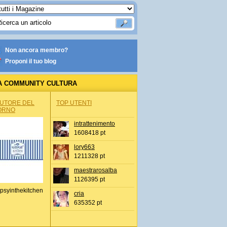
Non ancora membro?
Proponi il tuo blog
A COMMUNITY CULTURA
AUTORE DEL
TOP UTENTI
ORNO
intrattenimento
1608418 pt
lory663
1211328 pt
maestrarosalba
1126395 pt
psyinthekitchen
cria
635352 pt