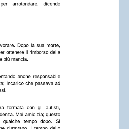
er arrotondare, dicendo
lavorare. Dopo la sua morte,
er ottenere il rimborso della
a più mancia.
entando anche responsabile
ata; incarico che passava ad
ssi.
ra formata con gli autisti,
idenza. Mai amicizia; questo
, qualche tempo dopo. Si
 che duravano il tempo dello