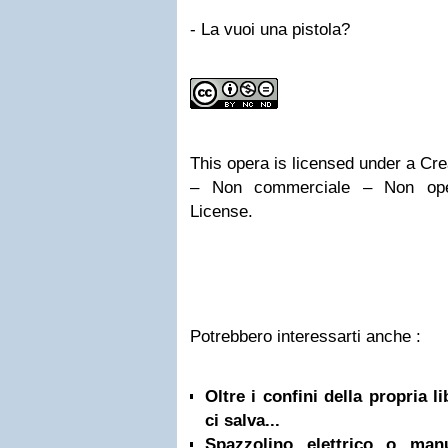
- La vuoi una pistola?
This opera is licensed under a Cr
– Non commerciale – Non oper
License.
Potrebbero interessarti anche :
Oltre i confini della propria l
ci salva...
Spazzolino elettrico o ma