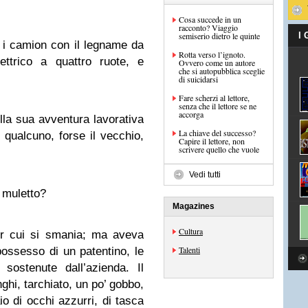
Cosa succede in un
racconto? Viaggio
semiserio dietro le quinte
I
 i camion con il legname da
Rotta verso l’ignoto.
ettrico a quattro ruote, e
Ovvero come un autore
che si autopubblica sceglie
di suicidarsi
Fare scherzi al lettore,
senza che il lettore se ne
accorga
ella sua avventura lavorativa
La chiave del successo?
 qualcuno, forse il vecchio,
Capire il lettore, non
scrivere quello che vuole
Vedi tutti
l muletto?
Magazines
Cultura
er cui si smania; ma aveva
Talenti
ossesso di un patentino, le
sostenute dall’azienda. Il
ghi, tarchiato, un po’ gobbo,
o di occhi azzurri, di tasca