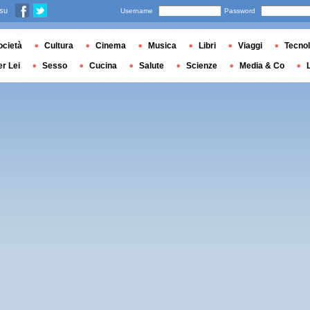
 su
Username
Password
ocietà
Cultura
Cinema
Musica
Libri
Viaggi
Tecnol
er Lei
Sesso
Cucina
Salute
Scienze
Media & Co