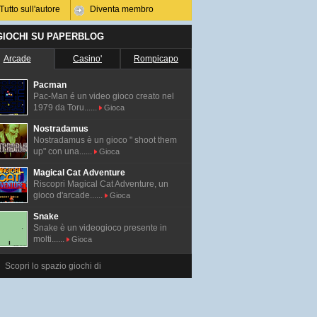
Tutto sull'autore
Diventa membro
 GIOCHI SU PAPERBLOG
Arcade
Casino'
Rompicapo
Pacman
Pac-Man é un video gioco creato nel
1979 da Toru......
Gioca
Nostradamus
Nostradamus è un gioco " shoot them
up" con una......
Gioca
Magical Cat Adventure
Riscopri Magical Cat Adventure, un
gioco d'arcade......
Gioca
Snake
Snake è un videogioco presente in
molti......
Gioca
Scopri lo spazio giochi di