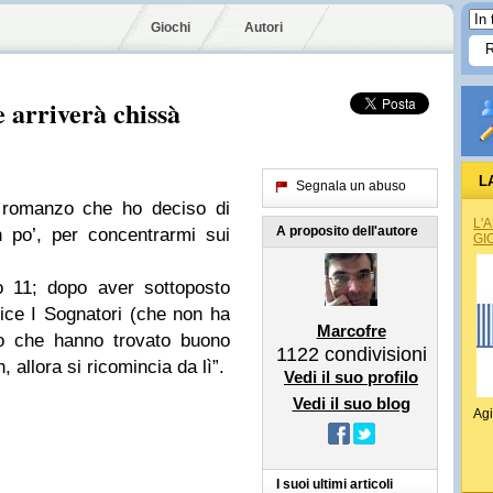
Giochi
Autori
 arriverà chissà
L
Segnala un abuso
l romanzo che ho deciso di
L'
A proposito dell'autore
 po’, per concentrarmi sui
GI
lo 11; dopo aver sottoposto
trice I Sognatori (che non ha
Marcofre
to che hanno trovato buono
1122
condivisioni
 allora si ricomincia da lì”.
Vedi il suo profilo
Vedi il suo blog
Agi
I suoi ultimi articoli