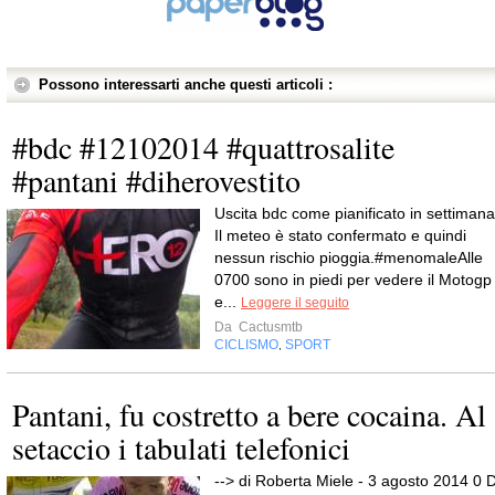
Possono interessarti anche questi articoli :
#bdc #12102014 #quattrosalite
#pantani #diherovestito
Uscita bdc come pianificato in settimana
Il meteo è stato confermato e quindi
nessun rischio pioggia.#menomaleAlle
0700 sono in piedi per vedere il Motogp
e...
Leggere il seguito
Da
Cactusmtb
CICLISMO
SPORT
,
Pantani, fu costretto a bere cocaina. Al
setaccio i tabulati telefonici
--> di Roberta Miele - 3 agosto 2014 0 D