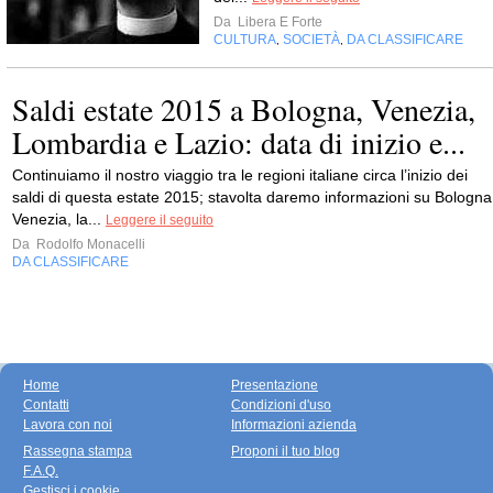
Da
Libera E Forte
CULTURA
SOCIETÀ
DA CLASSIFICARE
,
,
Saldi estate 2015 a Bologna, Venezia,
Lombardia e Lazio: data di inizio e...
Continuiamo il nostro viaggio tra le regioni italiane circa l’inizio dei
saldi di questa estate 2015; stavolta daremo informazioni su Bologna
Venezia, la...
Leggere il seguito
Da
Rodolfo Monacelli
DA CLASSIFICARE
Home
Presentazione
Contatti
Condizioni d'uso
Lavora con noi
Informazioni azienda
Rassegna stampa
Proponi il tuo blog
F.A.Q.
Gestisci i cookie